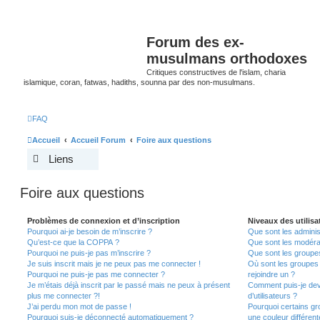
Forum des ex-
musulmans orthodoxes
Critiques constructives de l'islam, charia
islamique, coran, fatwas, hadiths, sounna par des non-musulmans.
FAQ
Accueil
Accueil Forum
Foire aux questions
Liens
Foire aux questions
Problèmes de connexion et d’inscription
Niveaux des utilisa
Pourquoi ai-je besoin de m’inscrire ?
Que sont les adminis
Qu’est-ce que la COPPA ?
Que sont les modéra
Pourquoi ne puis-je pas m’inscrire ?
Que sont les groupes 
Je suis inscrit mais je ne peux pas me connecter !
Où sont les groupes 
Pourquoi ne puis-je pas me connecter ?
rejoindre un ?
Je m’étais déjà inscrit par le passé mais ne peux à présent
Comment puis-je dev
plus me connecter ?!
d’utilisateurs ?
J’ai perdu mon mot de passe !
Pourquoi certains gr
Pourquoi suis-je déconnecté automatiquement ?
une couleur différent