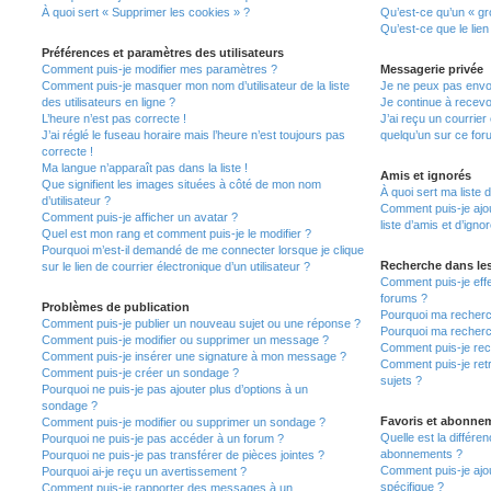
À quoi sert « Supprimer les cookies » ?
Qu’est-ce qu’un « gro
Qu’est-ce que le lien
Préférences et paramètres des utilisateurs
Comment puis-je modifier mes paramètres ?
Messagerie privée
Comment puis-je masquer mon nom d’utilisateur de la liste
Je ne peux pas envo
des utilisateurs en ligne ?
Je continue à recevo
L’heure n’est pas correcte !
J’ai reçu un courrier
J’ai réglé le fuseau horaire mais l’heure n’est toujours pas
quelqu’un sur ce for
correcte !
Ma langue n’apparaît pas dans la liste !
Amis et ignorés
Que signifient les images situées à côté de mon nom
À quoi sert ma liste 
d’utilisateur ?
Comment puis-je ajou
Comment puis-je afficher un avatar ?
liste d’amis et d’igno
Quel est mon rang et comment puis-je le modifier ?
Pourquoi m’est-il demandé de me connecter lorsque je clique
Recherche dans le
sur le lien de courrier électronique d’un utilisateur ?
Comment puis-je eff
forums ?
Problèmes de publication
Pourquoi ma recherc
Comment puis-je publier un nouveau sujet ou une réponse ?
Pourquoi ma recherc
Comment puis-je modifier ou supprimer un message ?
Comment puis-je re
Comment puis-je insérer une signature à mon message ?
Comment puis-je ret
Comment puis-je créer un sondage ?
sujets ?
Pourquoi ne puis-je pas ajouter plus d’options à un
sondage ?
Favoris et abonne
Comment puis-je modifier ou supprimer un sondage ?
Quelle est la différen
Pourquoi ne puis-je pas accéder à un forum ?
abonnements ?
Pourquoi ne puis-je pas transférer de pièces jointes ?
Comment puis-je ajou
Pourquoi ai-je reçu un avertissement ?
spécifique ?
Comment puis-je rapporter des messages à un