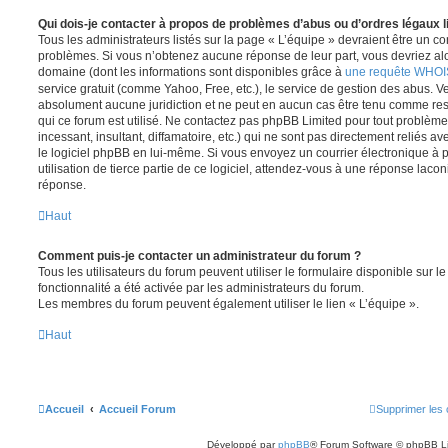
Qui dois-je contacter à propos de problèmes d’abus ou d’ordres légaux l
Tous les administrateurs listés sur la page « L’équipe » devraient être un c
problèmes. Si vous n’obtenez aucune réponse de leur part, vous devriez alor
domaine (dont les informations sont disponibles grâce à
une requête WHOI
service gratuit (comme Yahoo, Free, etc.), le service de gestion des abus. 
absolument aucune juridiction et ne peut en aucun cas être tenu comme re
qui ce forum est utilisé. Ne contactez pas phpBB Limited pour tout problèm
incessant, insultant, diffamatoire, etc.) qui ne sont pas directement reliés a
le logiciel phpBB en lui-même. Si vous envoyez un courrier électronique à
utilisation de tierce partie de ce logiciel, attendez-vous à une réponse laco
réponse.
Haut
Comment puis-je contacter un administrateur du forum ?
Tous les utilisateurs du forum peuvent utiliser le formulaire disponible sur le
fonctionnalité a été activée par les administrateurs du forum.
Les membres du forum peuvent également utiliser le lien « L’équipe ».
Haut
Accueil
Accueil Forum
Supprimer les 
Développé par
phpBB
® Forum Software © phpBB L