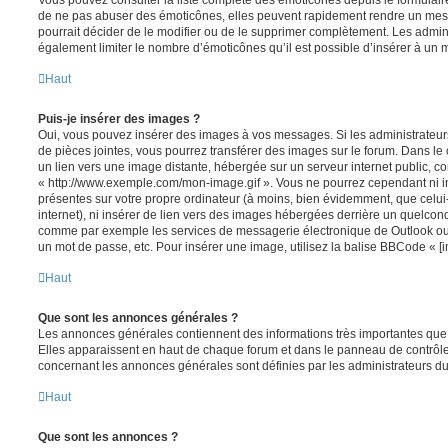
Vous pouvez consulter la liste complète des émoticônes depuis le formulai
de ne pas abuser des émoticônes, elles peuvent rapidement rendre un mess
pourrait décider de le modifier ou de le supprimer complètement. Les admin
également limiter le nombre d’émoticônes qu’il est possible d’insérer à un
Haut
Puis-je insérer des images ?
Oui, vous pouvez insérer des images à vos messages. Si les administrateurs 
de pièces jointes, vous pourrez transférer des images sur le forum. Dans le 
un lien vers une image distante, hébergée sur un serveur internet public,
« http://www.exemple.com/mon-image.gif ». Vous ne pourrez cependant ni i
présentes sur votre propre ordinateur (à moins, bien évidemment, que celui
internet), ni insérer de lien vers des images hébergées derrière un quelcon
comme par exemple les services de messagerie électronique de Outlook ou 
un mot de passe, etc. Pour insérer une image, utilisez la balise BBCode « [i
Haut
Que sont les annonces générales ?
Les annonces générales contiennent des informations très importantes que v
Elles apparaissent en haut de chaque forum et dans le panneau de contrôle 
concernant les annonces générales sont définies par les administrateurs du
Haut
Que sont les annonces ?