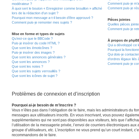
Comment puis-je m’a
modérateur ?
Comment puis-je rés
À quoi sert le bouton « Enregistrer comme brouillon » affiché
lors de la rédaction d’un sujet ?
Pourquoi mon message a-t-il besoin d’être approuvé ?
Pièces jointes
Comment puis-je remonter mes sujets ?
Quelles pièces joint
Comment puis-je retr
Mise en forme et types de sujets
Qu’est-ce que le BBCode ?
À propos de phpB
Puis-je insérer du code HTML ?
Qui a développé ce l
Que sont les émoticônes ?
Pourquoi la fonctionn
Puis-je insérer des images ?
Qui dois-je contacte
Que sont les annonces générales ?
d’ordres légaux liés 
Que sont les annonces ?
Comment puis-je cont
Que sont les notes ?
Que sont les sujets verrouillés ?
Que sont les icônes de sujet ?
Problèmes de connexion et d’inscription
Pourquoi ai-je besoin de m’inscrire ?
Vous n’êtes pas dans l’obligation de le faire, mais les administrateurs du fo
messages aux utilisateurs inscrits. En vous inscrivant, vous pouvez égaleme
supplémentaires qui ne sont pas disponibles aux visiteurs, tels que l’affich
l’utilisation de la messagerie privée, l’envoi de courriers électroniques aux a
groupe d’utilisateurs, etc. L’inscription ne vous prend qu’un court instant, c
recommandons de le faire.