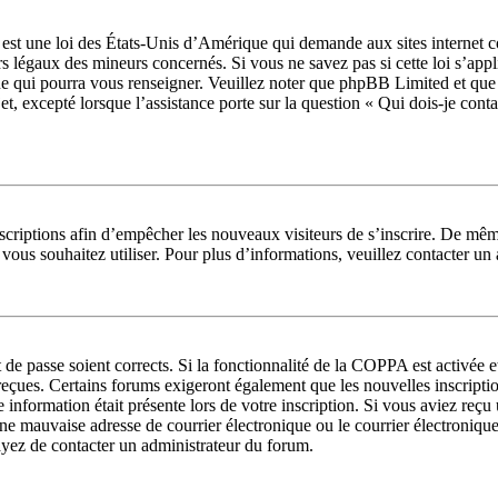
t une loi des États-Unis d’Amérique qui demande aux sites internet col
s légaux des mineurs concernés. Si vous ne savez pas si cette loi s’app
ue qui pourra vous renseigner. Veuillez noter que phpBB Limited et que
jet, excepté lorsque l’assistance porte sur la question « Qui dois-je con
inscriptions afin d’empêcher les nouveaux visiteurs de s’inscrire. De mê
ue vous souhaitez utiliser. Pour plus d’informations, veuillez contacter u
t de passe soient corrects. Si la fonctionnalité de la COPPA est activée
 reçues. Certains forums exigeront également que les nouvelles inscripti
e information était présente lors de votre inscription. Si vous aviez reçu
 mauvaise adresse de courrier électronique ou le courrier électronique a 
sayez de contacter un administrateur du forum.