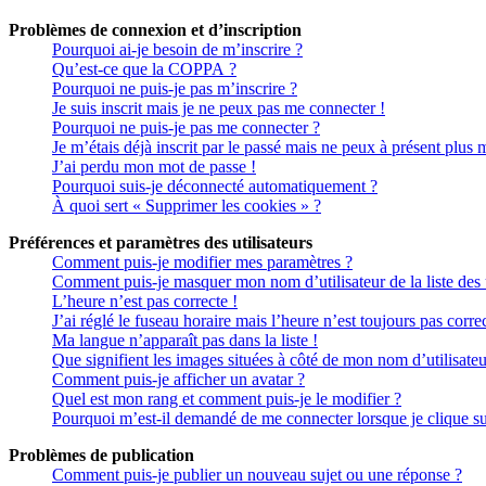
Problèmes de connexion et d’inscription
Pourquoi ai-je besoin de m’inscrire ?
Qu’est-ce que la COPPA ?
Pourquoi ne puis-je pas m’inscrire ?
Je suis inscrit mais je ne peux pas me connecter !
Pourquoi ne puis-je pas me connecter ?
Je m’étais déjà inscrit par le passé mais ne peux à présent plus 
J’ai perdu mon mot de passe !
Pourquoi suis-je déconnecté automatiquement ?
À quoi sert « Supprimer les cookies » ?
Préférences et paramètres des utilisateurs
Comment puis-je modifier mes paramètres ?
Comment puis-je masquer mon nom d’utilisateur de la liste des ut
L’heure n’est pas correcte !
J’ai réglé le fuseau horaire mais l’heure n’est toujours pas correc
Ma langue n’apparaît pas dans la liste !
Que signifient les images situées à côté de mon nom d’utilisateu
Comment puis-je afficher un avatar ?
Quel est mon rang et comment puis-je le modifier ?
Pourquoi m’est-il demandé de me connecter lorsque je clique sur 
Problèmes de publication
Comment puis-je publier un nouveau sujet ou une réponse ?