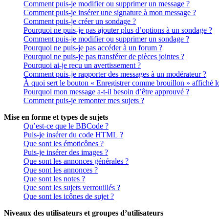
Comment puis-je modifier ou supprimer un message ?
Comment puis-je insérer une signature à mon message ?
Comment puis-je créer un sondage ?
Pourquoi ne puis-je pas ajouter plus d’options à un sondage ?
Comment puis-je modifier ou supprimer un sondage ?
Pourquoi ne puis-je pas accéder à un forum ?
Pourquoi ne puis-je pas transférer de pièces jointes ?
Pourquoi ai-je reçu un avertissement ?
Comment puis-je rapporter des messages à un modérateur ?
À quoi sert le bouton « Enregistrer comme brouillon » affiché lo
Pourquoi mon message a-t-il besoin d’être approuvé ?
Comment puis-je remonter mes sujets ?
Mise en forme et types de sujets
Qu’est-ce que le BBCode ?
Puis-je insérer du code HTML ?
Que sont les émoticônes ?
Puis-je insérer des images ?
Que sont les annonces générales ?
Que sont les annonces ?
Que sont les notes ?
Que sont les sujets verrouillés ?
Que sont les icônes de sujet ?
Niveaux des utilisateurs et groupes d’utilisateurs