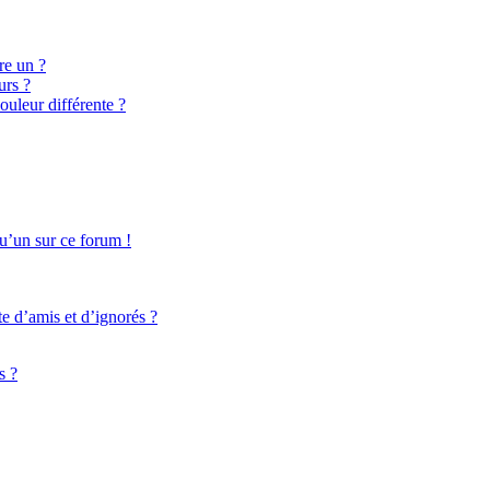
re un ?
urs ?
ouleur différente ?
qu’un sur ce forum !
te d’amis et d’ignorés ?
s ?