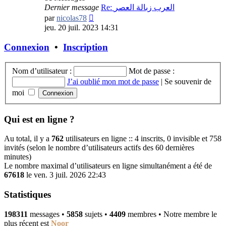
Dernier message
Re: العرب زبالة العصر
Consulter
par
nicolas78
le
jeu. 20 juil. 2023 14:31
dernier
message
Connexion
•
Inscription
Nom d’utilisateur :
Mot de passe :
J’ai oublié mon mot de passe
|
Se souvenir de
moi
Qui est en ligne ?
Au total, il y a
762
utilisateurs en ligne :: 4 inscrits, 0 invisible et 758
invités (selon le nombre d’utilisateurs actifs des 60 dernières
minutes)
Le nombre maximal d’utilisateurs en ligne simultanément a été de
67618
le ven. 3 juil. 2026 22:43
Statistiques
198311
messages •
5858
sujets •
4409
membres • Notre membre le
plus récent est
Noor