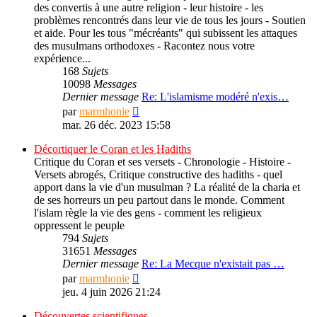
des convertis à une autre religion - leur histoire - les
problèmes rencontrés dans leur vie de tous les jours - Soutien
et aide. Pour les tous "mécréants" qui subissent les attaques
des musulmans orthodoxes - Racontez nous votre
expérience...
168
Sujets
10098
Messages
Dernier message
Re: L'islamisme modéré n'exis…
Consulter
par
marmhonie
le
mar. 26 déc. 2023 15:58
dernier
message
Décortiquer le Coran et les Hadiths
Critique du Coran et ses versets - Chronologie - Histoire -
Versets abrogés, Critique constructive des hadiths - quel
apport dans la vie d'un musulman ? La réalité de la charia et
de ses horreurs un peu partout dans le monde. Comment
l'islam règle la vie des gens - comment les religieux
oppressent le peuple
794
Sujets
31651
Messages
Dernier message
Re: La Mecque n'existait pas …
Consulter
par
marmhonie
le
jeu. 4 juin 2026 21:24
dernier
message
Découvertes scientifiques