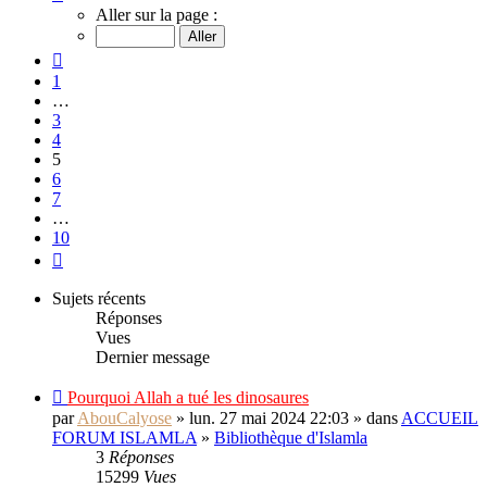
5
Aller sur la page :
sur
10
Précédent
1
…
3
4
5
6
7
…
10
Suivant
Sujets récents
Réponses
Vues
Dernier message
Pourquoi Allah a tué les dinosaures
par
AbouCalyose
» lun. 27 mai 2024 22:03 » dans
ACCUEIL
FORUM ISLAMLA
»
Bibliothèque d'Islamla
3
Réponses
15299
Vues