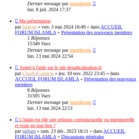
Dernier message
par
marmhonie
lun. 8 juil. 2024 17:37
Ma présentation
par
Islatom
» ven. 3 mai 2024 16:49 » dans
ACCUEIL
FORUM ISLAMLA
»
Présentation des nouveaux membres
1
Réponses
15349
Vues
Dernier message
par
marmhonie
lun. 13 mai 2024 22:54
Appel à l'aide sur le site deradicalisation.fr
par
CharlesGandela
» jeu. 10 nov. 2022 23:45 » dans
ACCUEIL FORUM ISLAMLA
»
Présentation des nouveaux
membres
8
Réponses
31505
Vues
Dernier message
par
marmhonie
lun. 13 mai 2024 22:51
L'islam est elle une religion conjoincturelle ou intemporelle
et vraie en tout lieu ?
par
nidjam
» sam. 23 déc. 2023 18:11 » dans
ACCUEIL
FORUM ISLAMLA
»
Discussions générales