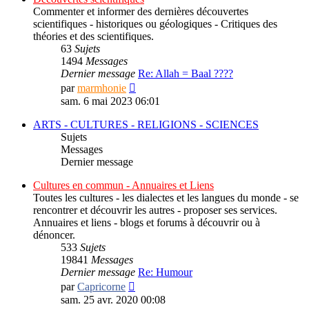
Commenter et informer des dernières découvertes
scientifiques - historiques ou géologiques - Critiques des
théories et des scientifiques.
63
Sujets
1494
Messages
Dernier message
Re: Allah = Baal ????
Consulter
par
marmhonie
le
sam. 6 mai 2023 06:01
dernier
message
ARTS - CULTURES - RELIGIONS - SCIENCES
Sujets
Messages
Dernier message
Cultures en commun - Annuaires et Liens
Toutes les cultures - les dialectes et les langues du monde - se
rencontrer et découvrir les autres - proposer ses services.
Annuaires et liens - blogs et forums à découvrir ou à
dénoncer.
533
Sujets
19841
Messages
Dernier message
Re: Humour
Consulter
par
Capricorne
le
sam. 25 avr. 2020 00:08
dernier