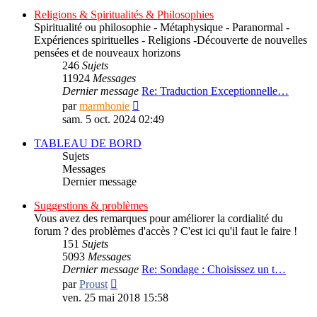
message
Religions & Spiritualités & Philosophies
Spiritualité ou philosophie - Métaphysique - Paranormal -
Expériences spirituelles - Religions -Découverte de nouvelles
pensées et de nouveaux horizons
246
Sujets
11924
Messages
Dernier message
Re: Traduction Exceptionnelle…
Consulter
par
marmhonie
le
sam. 5 oct. 2024 02:49
dernier
message
TABLEAU DE BORD
Sujets
Messages
Dernier message
Suggestions & problèmes
Vous avez des remarques pour améliorer la cordialité du
forum ? des problèmes d'accès ? C'est ici qu'il faut le faire !
151
Sujets
5093
Messages
Dernier message
Re: Sondage : Choisissez un t…
Consulter
par
Proust
le
ven. 25 mai 2018 15:58
dernier