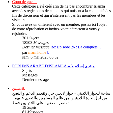
message
Coup de gueule
Cette catégorie a été créé afin de ne pas encombrer Islamla
avec des règlements de comptes qui nuisent à la continuité des
fils de discussion et qui n'intéressent pas les membres et les
visiteurs.
Si vous avez un différent avec un membre, postez ici l'objet
de votre réprobation et invitez votre détracteur à vous y
rejoindre.
701
Sujets
18503
Messages
Dernier message
Re: Episode 26 : La conquête …
Consulter
par
marmhonie
le
sam. 6 mai 2023 05:52
dernier
message
FORUMS ARABE D'ISLAMLA -- منتدى إسلام لا
Sujets
Messages
Dernier message
اللادينيين
ساحة للحوار اللاديني - حوار لاديني حر، وتقديم الدعم و النصح
من اجل نجدة اللادينيين من ظلم المسلمين والتعدي عليهم ،
تقتصر العضوية على اللادينيين فقط.
19
Sujets
81
Messages