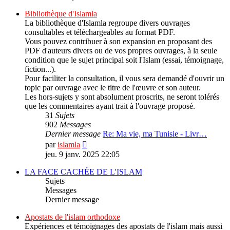
dernier
message
Bibliothèque d'Islamla
La bibliothèque d'Islamla regroupe divers ouvrages
consultables et téléchargeables au format PDF.
Vous pouvez contribuer à son expansion en proposant des
PDF d'auteurs divers ou de vos propres ouvrages, à la seule
condition que le sujet principal soit l'Islam (essai, témoignage,
fiction...).
Pour faciliter la consultation, il vous sera demandé d'ouvrir un
topic par ouvrage avec le titre de l'œuvre et son auteur.
Les hors-sujets y sont absolument proscrits, ne seront tolérés
que les commentaires ayant trait à l'ouvrage proposé.
31
Sujets
902
Messages
Dernier message
Re: Ma vie, ma Tunisie - Livr…
Consulter
par
islamla
le
jeu. 9 janv. 2025 22:05
dernier
message
LA FACE CACHÉE DE L'ISLAM
Sujets
Messages
Dernier message
Apostats de l'islam orthodoxe
Expériences et témoignages des apostats de l'islam mais aussi