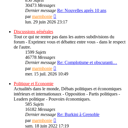
850
Sujets
30473
Messages
Dernier message
Re: Nouvelles après 10 ans
Consulter
par
marmhonie
le
lun. 29 juin 2026 23:17
dernier
message
Discussions générales
Tout ce qui ne rentre pas dans les autres subdivisions du
forum - Exprimez vous et débattez entre vous - dans le respect
de l'autre.
1599
Sujets
46778
Messages
Dernier message
Re: Complotisme et obscuranti…
Consulter
par
marmhonie
le
mer. 15 juil. 2026 10:49
dernier
message
Politique et Economie
Actualités dans le monde, Débats politiques et économiques
intérieurs et internationaux - Opposition - Partis politiques -
Leaders politique - Pouvoirs économiques.
585
Sujets
16182
Messages
Dernier message
Re: Burkini à Grenoble
Consulter
par
marmhonie
le
sam. 18 juin 2022 17:19