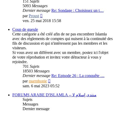
151
Sujets
5093
Messages
Dernier message
Re: Sondage : Choisissez un t…
Consulter
par
Proust
le
ven. 25 mai 2018 15:58
dernier
message
Coup de gueule
Cette catégorie a été créé afin de ne pas encombrer Islamla
avec des règlements de comptes qui nuisent à la continuité des
fils de discussion et qui n'intéressent pas les membres et les
visiteurs.
Si vous avez un différent avec un membre, postez ici l'objet
de votre réprobation et invitez votre détracteur à vous y
rejoindre.
701
Sujets
18503
Messages
Dernier message
Re: Episode 26 : La conquête …
Consulter
par
marmhonie
le
sam. 6 mai 2023 05:52
dernier
message
FORUMS ARABE D'ISLAMLA -- منتدى إسلام لا
Sujets
Messages
Dernier message