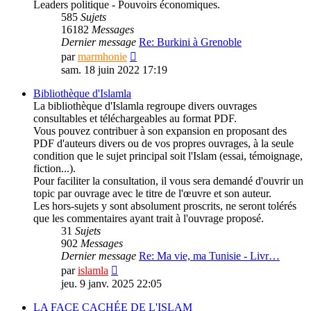
Leaders politique - Pouvoirs économiques.
585
Sujets
16182
Messages
Dernier message
Re: Burkini à Grenoble
Consulter
par
marmhonie
le
sam. 18 juin 2022 17:19
dernier
message
Bibliothèque d'Islamla
La bibliothèque d'Islamla regroupe divers ouvrages
consultables et téléchargeables au format PDF.
Vous pouvez contribuer à son expansion en proposant des
PDF d'auteurs divers ou de vos propres ouvrages, à la seule
condition que le sujet principal soit l'Islam (essai, témoignage,
fiction...).
Pour faciliter la consultation, il vous sera demandé d'ouvrir un
topic par ouvrage avec le titre de l'œuvre et son auteur.
Les hors-sujets y sont absolument proscrits, ne seront tolérés
que les commentaires ayant trait à l'ouvrage proposé.
31
Sujets
902
Messages
Dernier message
Re: Ma vie, ma Tunisie - Livr…
Consulter
par
islamla
le
jeu. 9 janv. 2025 22:05
dernier
message
LA FACE CACHÉE DE L'ISLAM