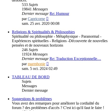
dénoncer.
533
Sujets
19841
Messages
Dernier message
Re: Humour
Consulter
par
Capricorne
le
sam. 25 avr. 2020 00:08
dernier
message
Religions & Spiritualités & Philosophies
Spiritualité ou philosophie - Métaphysique - Paranormal -
Expériences spirituelles - Religions -Découverte de nouvelles
pensées et de nouveaux horizons
246
Sujets
11924
Messages
Dernier message
Re: Traduction Exceptionnelle…
Consulter
par
marmhonie
le
sam. 5 oct. 2024 02:49
dernier
message
TABLEAU DE BORD
Sujets
Messages
Dernier message
Suggestions & problèmes
Vous avez des remarques pour améliorer la cordialité du
forum ? des problèmes d'accès ? C'est ici qu'il faut le faire !