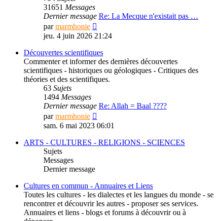
31651
Messages
Dernier message
Re: La Mecque n'existait pas …
Consulter
par
marmhonie
le
jeu. 4 juin 2026 21:24
dernier
message
Découvertes scientifiques
Commenter et informer des dernières découvertes
scientifiques - historiques ou géologiques - Critiques des
théories et des scientifiques.
63
Sujets
1494
Messages
Dernier message
Re: Allah = Baal ????
Consulter
par
marmhonie
le
sam. 6 mai 2023 06:01
dernier
message
ARTS - CULTURES - RELIGIONS - SCIENCES
Sujets
Messages
Dernier message
Cultures en commun - Annuaires et Liens
Toutes les cultures - les dialectes et les langues du monde - se
rencontrer et découvrir les autres - proposer ses services.
Annuaires et liens - blogs et forums à découvrir ou à