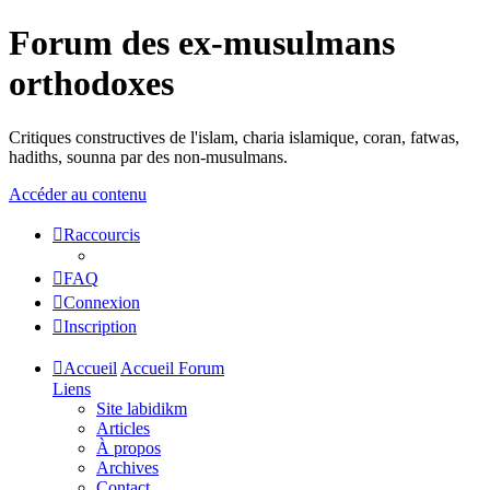
Forum des ex-musulmans
orthodoxes
Critiques constructives de l'islam, charia islamique, coran, fatwas,
hadiths, sounna par des non-musulmans.
Accéder au contenu
Raccourcis
FAQ
Connexion
Inscription
Accueil
Accueil Forum
Liens
Site labidikm
Articles
À propos
Archives
Contact