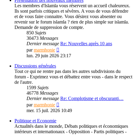
Présentation des nouveaux membres
Les membres d'Islamla vous réservent un accueil chaleureux.
Ils sont parfois critiques et sévères. A vous de vous défendre
et de vous faire connaitre. Vous désirez vous absenter ou
revenir sur le forum islamla ? rien de plus simple sur islamla.
Demande de suppression de compte.
850
Sujets
30473
Messages
Dernier message
Re: Nouvelles après 10 ans
Consulter
par
marmhonie
le
lun. 29 juin 2026 23:17
dernier
message
Discussions générales
Tout ce qui ne rentre pas dans les autres subdivisions du
forum - Exprimez vous et débattez entre vous - dans le respect
de l'autre.
1599
Sujets
46778
Messages
Dernier message
Re: Complotisme et obscuranti…
Consulter
par
marmhonie
le
mer. 15 juil. 2026 10:49
dernier
message
Politique et Economie
Actualités dans le monde, Débats politiques et économiques
intérieurs et internationaux - Opposition - Partis politiques -