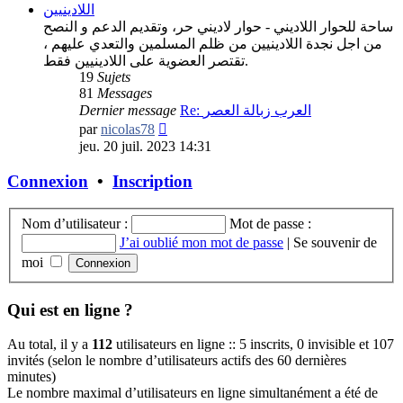
اللادينيين
ساحة للحوار اللاديني - حوار لاديني حر، وتقديم الدعم و النصح
من اجل نجدة اللادينيين من ظلم المسلمين والتعدي عليهم ،
تقتصر العضوية على اللادينيين فقط.
19
Sujets
81
Messages
Dernier message
Re: العرب زبالة العصر
Consulter
par
nicolas78
le
jeu. 20 juil. 2023 14:31
dernier
message
Connexion
•
Inscription
Nom d’utilisateur :
Mot de passe :
J’ai oublié mon mot de passe
|
Se souvenir de
moi
Qui est en ligne ?
Au total, il y a
112
utilisateurs en ligne :: 5 inscrits, 0 invisible et 107
invités (selon le nombre d’utilisateurs actifs des 60 dernières
minutes)
Le nombre maximal d’utilisateurs en ligne simultanément a été de