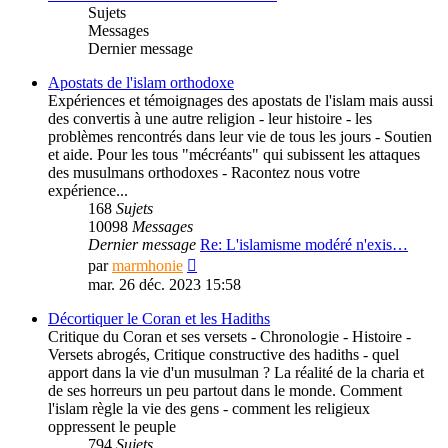
Sujets
Messages
Dernier message
Apostats de l'islam orthodoxe
Expériences et témoignages des apostats de l'islam mais aussi
des convertis à une autre religion - leur histoire - les
problèmes rencontrés dans leur vie de tous les jours - Soutien
et aide. Pour les tous "mécréants" qui subissent les attaques
des musulmans orthodoxes - Racontez nous votre
expérience...
168
Sujets
10098
Messages
Dernier message
Re: L'islamisme modéré n'exis…
Consulter
par
marmhonie
le
mar. 26 déc. 2023 15:58
dernier
message
Décortiquer le Coran et les Hadiths
Critique du Coran et ses versets - Chronologie - Histoire -
Versets abrogés, Critique constructive des hadiths - quel
apport dans la vie d'un musulman ? La réalité de la charia et
de ses horreurs un peu partout dans le monde. Comment
l'islam règle la vie des gens - comment les religieux
oppressent le peuple
794
Sujets