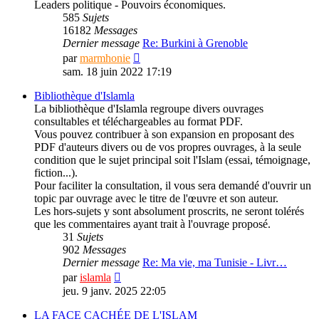
Leaders politique - Pouvoirs économiques.
585
Sujets
16182
Messages
Dernier message
Re: Burkini à Grenoble
Consulter
par
marmhonie
le
sam. 18 juin 2022 17:19
dernier
message
Bibliothèque d'Islamla
La bibliothèque d'Islamla regroupe divers ouvrages
consultables et téléchargeables au format PDF.
Vous pouvez contribuer à son expansion en proposant des
PDF d'auteurs divers ou de vos propres ouvrages, à la seule
condition que le sujet principal soit l'Islam (essai, témoignage,
fiction...).
Pour faciliter la consultation, il vous sera demandé d'ouvrir un
topic par ouvrage avec le titre de l'œuvre et son auteur.
Les hors-sujets y sont absolument proscrits, ne seront tolérés
que les commentaires ayant trait à l'ouvrage proposé.
31
Sujets
902
Messages
Dernier message
Re: Ma vie, ma Tunisie - Livr…
Consulter
par
islamla
le
jeu. 9 janv. 2025 22:05
dernier
message
LA FACE CACHÉE DE L'ISLAM