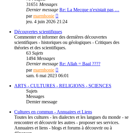
31651
Messages
Dernier message
Re: La Mecque n'existait pas …
Consulter
par
marmhonie
le
jeu. 4 juin 2026 21:24
dernier
message
Découvertes scientifiques
Commenter et informer des dernières découvertes
scientifiques - historiques ou géologiques - Critiques des
théories et des scientifiques.
63
Sujets
1494
Messages
Dernier message
Re: Allah = Baal ????
Consulter
par
marmhonie
le
sam. 6 mai 2023 06:01
dernier
message
ARTS - CULTURES - RELIGIONS - SCIENCES
Sujets
Messages
Dernier message
Cultures en commun - Annuaires et Liens
Toutes les cultures - les dialectes et les langues du monde - se
rencontrer et découvrir les autres - proposer ses services.
Annuaires et liens - blogs et forums à découvrir ou à