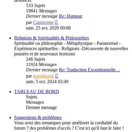
dénoncer.
533
Sujets
19841
Messages
Dernier message
Re: Humour
Consulter
par
Capricorne
le
sam. 25 avr. 2020 00:08
dernier
message
Religions & Spiritualités & Philosophies
Spiritualité ou philosophie - Métaphysique - Paranormal -
Expériences spirituelles - Religions -Découverte de nouvelles
pensées et de nouveaux horizons
246
Sujets
11924
Messages
Dernier message
Re: Traduction Exceptionnelle…
Consulter
par
marmhonie
le
sam. 5 oct. 2024 02:49
dernier
message
TABLEAU DE BORD
Sujets
Messages
Dernier message
Suggestions & problèmes
Vous avez des remarques pour améliorer la cordialité du
forum ? des problèmes d'accès ? C'est ici qu'il faut le faire !