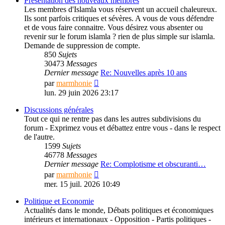
Présentation des nouveaux membres
Les membres d'Islamla vous réservent un accueil chaleureux.
Ils sont parfois critiques et sévères. A vous de vous défendre
et de vous faire connaitre. Vous désirez vous absenter ou
revenir sur le forum islamla ? rien de plus simple sur islamla.
Demande de suppression de compte.
850
Sujets
30473
Messages
Dernier message
Re: Nouvelles après 10 ans
Consulter
par
marmhonie
le
lun. 29 juin 2026 23:17
dernier
message
Discussions générales
Tout ce qui ne rentre pas dans les autres subdivisions du
forum - Exprimez vous et débattez entre vous - dans le respect
de l'autre.
1599
Sujets
46778
Messages
Dernier message
Re: Complotisme et obscuranti…
Consulter
par
marmhonie
le
mer. 15 juil. 2026 10:49
dernier
message
Politique et Economie
Actualités dans le monde, Débats politiques et économiques
intérieurs et internationaux - Opposition - Partis politiques -