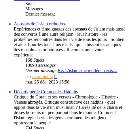
Sujets
Messages
Dernier message
Apostats de l'islam orthodoxe
Expériences et témoignages des apostats de l'islam mais aussi
des convertis à une autre religion - leur histoire - les
problèmes rencontrés dans leur vie de tous les jours - Soutien
et aide. Pour les tous "mécréants" qui subissent les attaques
des musulmans orthodoxes - Racontez nous votre
expérience...
168
Sujets
10098
Messages
Dernier message
Re: L'islamisme modéré n'exis…
Consulter
par
marmhonie
le
mar. 26 déc. 2023 15:58
dernier
message
Décortiquer le Coran et les Hadiths
Critique du Coran et ses versets - Chronologie - Histoire -
Versets abrogés, Critique constructive des hadiths - quel
apport dans la vie d'un musulman ? La réalité de la charia et
de ses horreurs un peu partout dans le monde. Comment
l'islam règle la vie des gens - comment les religieux
oppressent le peuple
794
Sujets