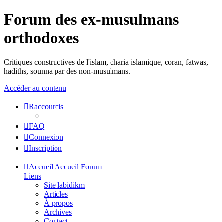
Forum des ex-musulmans
orthodoxes
Critiques constructives de l'islam, charia islamique, coran, fatwas,
hadiths, sounna par des non-musulmans.
Accéder au contenu
Raccourcis
FAQ
Connexion
Inscription
Accueil
Accueil Forum
Liens
Site labidikm
Articles
À propos
Archives
Contact