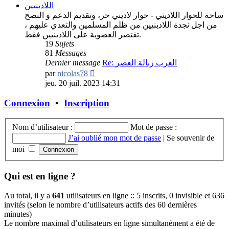
اللادينيين
ساحة للحوار اللاديني - حوار لاديني حر، وتقديم الدعم و النصح
من اجل نجدة اللادينيين من ظلم المسلمين والتعدي عليهم ،
تقتصر العضوية على اللادينيين فقط.
19
Sujets
81
Messages
Dernier message
Re: العرب زبالة العصر
Consulter
par
nicolas78
le
jeu. 20 juil. 2023 14:31
dernier
message
Connexion
•
Inscription
Nom d’utilisateur :
Mot de passe :
J’ai oublié mon mot de passe
|
Se souvenir de
moi
Qui est en ligne ?
Au total, il y a
641
utilisateurs en ligne :: 5 inscrits, 0 invisible et 636
invités (selon le nombre d’utilisateurs actifs des 60 dernières
minutes)
Le nombre maximal d’utilisateurs en ligne simultanément a été de