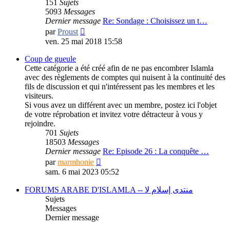
151
Sujets
5093
Messages
Dernier message
Re: Sondage : Choisissez un t…
Consulter
par
Proust
le
ven. 25 mai 2018 15:58
dernier
message
Coup de gueule
Cette catégorie a été créé afin de ne pas encombrer Islamla
avec des règlements de comptes qui nuisent à la continuité des
fils de discussion et qui n'intéressent pas les membres et les
visiteurs.
Si vous avez un différent avec un membre, postez ici l'objet
de votre réprobation et invitez votre détracteur à vous y
rejoindre.
701
Sujets
18503
Messages
Dernier message
Re: Episode 26 : La conquête …
Consulter
par
marmhonie
le
sam. 6 mai 2023 05:52
dernier
message
FORUMS ARABE D'ISLAMLA -- منتدى إسلام لا
Sujets
Messages
Dernier message