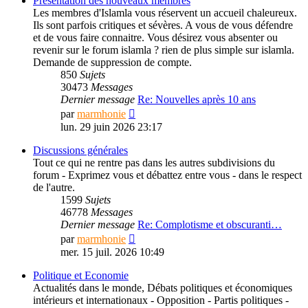
Présentation des nouveaux membres
Les membres d'Islamla vous réservent un accueil chaleureux.
Ils sont parfois critiques et sévères. A vous de vous défendre
et de vous faire connaitre. Vous désirez vous absenter ou
revenir sur le forum islamla ? rien de plus simple sur islamla.
Demande de suppression de compte.
850
Sujets
30473
Messages
Dernier message
Re: Nouvelles après 10 ans
Consulter
par
marmhonie
le
lun. 29 juin 2026 23:17
dernier
message
Discussions générales
Tout ce qui ne rentre pas dans les autres subdivisions du
forum - Exprimez vous et débattez entre vous - dans le respect
de l'autre.
1599
Sujets
46778
Messages
Dernier message
Re: Complotisme et obscuranti…
Consulter
par
marmhonie
le
mer. 15 juil. 2026 10:49
dernier
message
Politique et Economie
Actualités dans le monde, Débats politiques et économiques
intérieurs et internationaux - Opposition - Partis politiques -