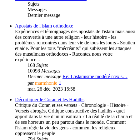
Sujets
Messages
Dernier message
Apostats de l'islam orthodoxe
Expériences et témoignages des apostats de l'islam mais aussi
des convertis à une autre religion - leur histoire - les
problèmes rencontrés dans leur vie de tous les jours - Soutien
et aide. Pour les tous "mécréants" qui subissent les attaques
des musulmans orthodoxes - Racontez nous votre
expérience...
168
Sujets
10098
Messages
Dernier message
Re: L'islamisme modéré n'exis…
Consulter
par
marmhonie
le
mar. 26 déc. 2023 15:58
dernier
message
Décortiquer le Coran et les Hadiths
Critique du Coran et ses versets - Chronologie - Histoire -
Versets abrogés, Critique constructive des hadiths - quel
apport dans la vie d'un musulman ? La réalité de la charia et
de ses horreurs un peu partout dans le monde. Comment
l'islam règle la vie des gens - comment les religieux
oppressent le peuple
794
Sujets