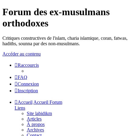
Forum des ex-musulmans
orthodoxes
Critiques constructives de l'islam, charia islamique, coran, fatwas,
hadiths, sounna par des non-musulmans.
Accéder au contenu
Raccourcis
FAQ
Connexion
Inscription
Accueil
Accueil Forum
Liens
Site labidikm
Articles
À propos
Archives
Contact