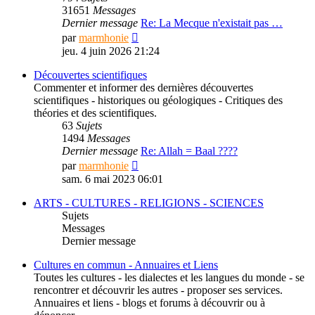
31651
Messages
Dernier message
Re: La Mecque n'existait pas …
Consulter
par
marmhonie
le
jeu. 4 juin 2026 21:24
dernier
message
Découvertes scientifiques
Commenter et informer des dernières découvertes
scientifiques - historiques ou géologiques - Critiques des
théories et des scientifiques.
63
Sujets
1494
Messages
Dernier message
Re: Allah = Baal ????
Consulter
par
marmhonie
le
sam. 6 mai 2023 06:01
dernier
message
ARTS - CULTURES - RELIGIONS - SCIENCES
Sujets
Messages
Dernier message
Cultures en commun - Annuaires et Liens
Toutes les cultures - les dialectes et les langues du monde - se
rencontrer et découvrir les autres - proposer ses services.
Annuaires et liens - blogs et forums à découvrir ou à