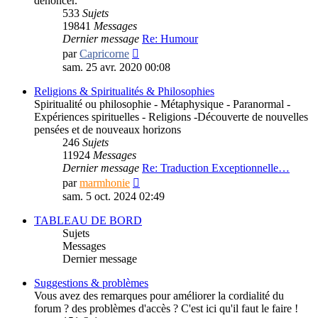
dénoncer.
533
Sujets
19841
Messages
Dernier message
Re: Humour
Consulter
par
Capricorne
le
sam. 25 avr. 2020 00:08
dernier
message
Religions & Spiritualités & Philosophies
Spiritualité ou philosophie - Métaphysique - Paranormal -
Expériences spirituelles - Religions -Découverte de nouvelles
pensées et de nouveaux horizons
246
Sujets
11924
Messages
Dernier message
Re: Traduction Exceptionnelle…
Consulter
par
marmhonie
le
sam. 5 oct. 2024 02:49
dernier
message
TABLEAU DE BORD
Sujets
Messages
Dernier message
Suggestions & problèmes
Vous avez des remarques pour améliorer la cordialité du
forum ? des problèmes d'accès ? C'est ici qu'il faut le faire !