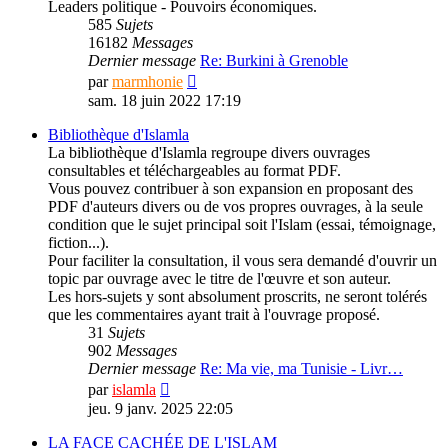
Leaders politique - Pouvoirs économiques.
585
Sujets
16182
Messages
Dernier message
Re: Burkini à Grenoble
Consulter
par
marmhonie
le
sam. 18 juin 2022 17:19
dernier
message
Bibliothèque d'Islamla
La bibliothèque d'Islamla regroupe divers ouvrages
consultables et téléchargeables au format PDF.
Vous pouvez contribuer à son expansion en proposant des
PDF d'auteurs divers ou de vos propres ouvrages, à la seule
condition que le sujet principal soit l'Islam (essai, témoignage,
fiction...).
Pour faciliter la consultation, il vous sera demandé d'ouvrir un
topic par ouvrage avec le titre de l'œuvre et son auteur.
Les hors-sujets y sont absolument proscrits, ne seront tolérés
que les commentaires ayant trait à l'ouvrage proposé.
31
Sujets
902
Messages
Dernier message
Re: Ma vie, ma Tunisie - Livr…
Consulter
par
islamla
le
jeu. 9 janv. 2025 22:05
dernier
message
LA FACE CACHÉE DE L'ISLAM