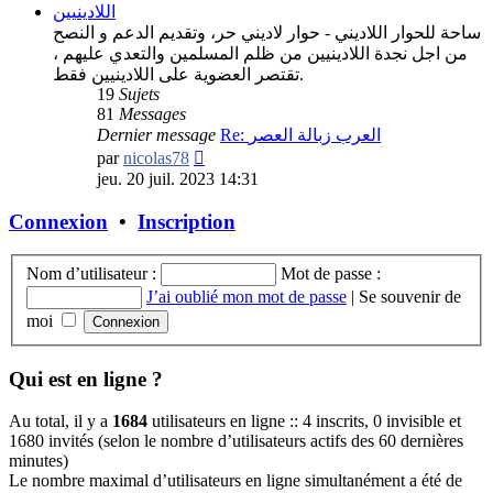
اللادينيين
ساحة للحوار اللاديني - حوار لاديني حر، وتقديم الدعم و النصح
من اجل نجدة اللادينيين من ظلم المسلمين والتعدي عليهم ،
تقتصر العضوية على اللادينيين فقط.
19
Sujets
81
Messages
Dernier message
Re: العرب زبالة العصر
Consulter
par
nicolas78
le
jeu. 20 juil. 2023 14:31
dernier
message
Connexion
•
Inscription
Nom d’utilisateur :
Mot de passe :
J’ai oublié mon mot de passe
|
Se souvenir de
moi
Qui est en ligne ?
Au total, il y a
1684
utilisateurs en ligne :: 4 inscrits, 0 invisible et
1680 invités (selon le nombre d’utilisateurs actifs des 60 dernières
minutes)
Le nombre maximal d’utilisateurs en ligne simultanément a été de