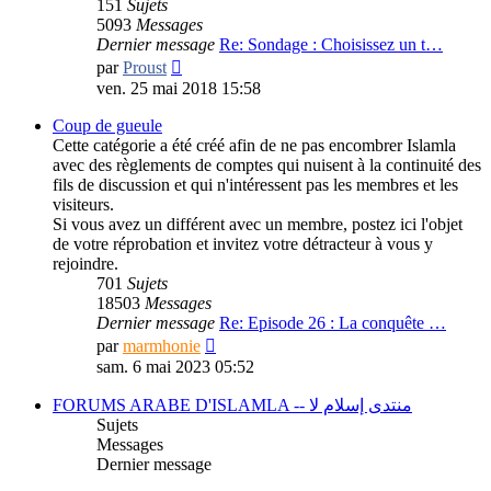
151
Sujets
5093
Messages
Dernier message
Re: Sondage : Choisissez un t…
Consulter
par
Proust
le
ven. 25 mai 2018 15:58
dernier
message
Coup de gueule
Cette catégorie a été créé afin de ne pas encombrer Islamla
avec des règlements de comptes qui nuisent à la continuité des
fils de discussion et qui n'intéressent pas les membres et les
visiteurs.
Si vous avez un différent avec un membre, postez ici l'objet
de votre réprobation et invitez votre détracteur à vous y
rejoindre.
701
Sujets
18503
Messages
Dernier message
Re: Episode 26 : La conquête …
Consulter
par
marmhonie
le
sam. 6 mai 2023 05:52
dernier
message
FORUMS ARABE D'ISLAMLA -- منتدى إسلام لا
Sujets
Messages
Dernier message