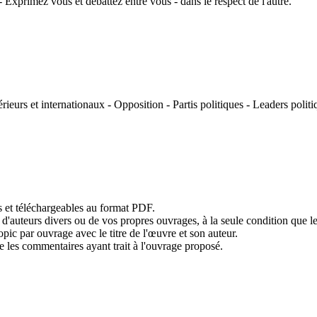
 Exprimez vous et débattez entre vous - dans le respect de l'autre.
rieurs et internationaux - Opposition - Partis politiques - Leaders poli
s et téléchargeables au format PDF.
teurs divers ou de vos propres ouvrages, à la seule condition que le suj
opic par ouvrage avec le titre de l'œuvre et son auteur.
ue les commentaires ayant trait à l'ouvrage proposé.