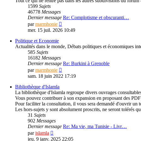
Tout ce qui ne rentre pas dans les autres subdivisions du forum -
1599
Sujets
46778
Messages
Dernier message
Re: Complotisme et obscuranti…
Consulter
par
marmhonie
le
mer. 15 juil. 2026 10:49
dernier
message
Politique et Economie
Actualités dans le monde, Débats politiques et économiques inté
585
Sujets
16182
Messages
Dernier message
Re: Burkini à Grenoble
Consulter
par
marmhonie
le
sam. 18 juin 2022 17:19
dernier
message
Bibliothèque d'Islamla
La bibliothèque d'Islamla regroupe divers ouvrages consultable
Vous pouvez contribuer à son expansion en proposant des PDF d'au
Pour faciliter la consultation, il vous sera demandé d'ouvrir un t
Les hors-sujets y sont absolument proscrits, ne seront tolérés q
31
Sujets
902
Messages
Dernier message
Re: Ma vie, ma Tunisie - Livr…
Consulter
par
islamla
le
jeu. 9 janv. 2025 22:05