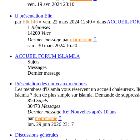
ven. 19 avr. 2024 23:10
présentation Elie
par
Elie146
» ven. 22 mars 2024 12:49 » dans
ACCUEIL FO
1
Réponses
14200
Vues
Dernier message
par
marmhonie
sam. 30 mars 2024 16:20
ACCUEIL FORUM ISLAMLA
Sujets
Messages
Dernier message
Présentation des nouveaux membres
Les membres d'Islamla vous réservent un accueil chaleureux. Ils 
islamla ? rien de plus simple sur islamla. Demande de suppress
850
Sujets
30473
Messages
Dernier message
Re: Nouvelles après 10 ans
Consulter
par
marmhonie
le
lun. 29 juin 2026 23:17
dernier
message
Discussions générales