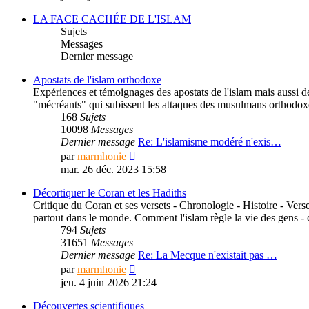
dernier
message
LA FACE CACHÉE DE L'ISLAM
Sujets
Messages
Dernier message
Apostats de l'islam orthodoxe
Expériences et témoignages des apostats de l'islam mais aussi des 
"mécréants" qui subissent les attaques des musulmans orthodoxe
168
Sujets
10098
Messages
Dernier message
Re: L'islamisme modéré n'exis…
Consulter
par
marmhonie
le
mar. 26 déc. 2023 15:58
dernier
message
Décortiquer le Coran et les Hadiths
Critique du Coran et ses versets - Chronologie - Histoire - Verse
partout dans le monde. Comment l'islam règle la vie des gens -
794
Sujets
31651
Messages
Dernier message
Re: La Mecque n'existait pas …
Consulter
par
marmhonie
le
jeu. 4 juin 2026 21:24
dernier
message
Découvertes scientifiques