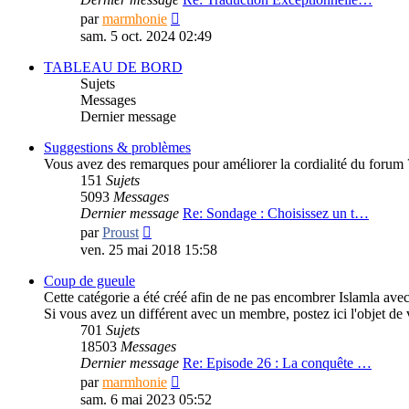
Consulter
par
marmhonie
le
sam. 5 oct. 2024 02:49
dernier
message
TABLEAU DE BORD
Sujets
Messages
Dernier message
Suggestions & problèmes
Vous avez des remarques pour améliorer la cordialité du forum ? d
151
Sujets
5093
Messages
Dernier message
Re: Sondage : Choisissez un t…
Consulter
par
Proust
le
ven. 25 mai 2018 15:58
dernier
message
Coup de gueule
Cette catégorie a été créé afin de ne pas encombrer Islamla avec 
Si vous avez un différent avec un membre, postez ici l'objet de v
701
Sujets
18503
Messages
Dernier message
Re: Episode 26 : La conquête …
Consulter
par
marmhonie
le
sam. 6 mai 2023 05:52