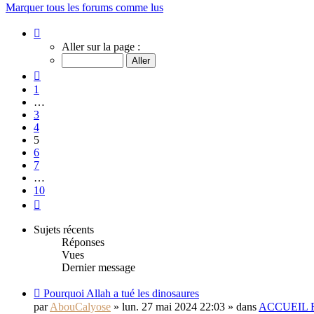
Marquer tous les forums comme lus
Page
5
Aller sur la page :
sur
10
Précédent
1
…
3
4
5
6
7
…
10
Suivant
Sujets récents
Réponses
Vues
Dernier message
Pourquoi Allah a tué les dinosaures
par
AbouCalyose
» lun. 27 mai 2024 22:03 » dans
ACCUEIL 