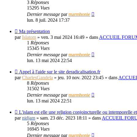
3
Réponses
15295
Vues
Dernier message
par
marmhonie
lun. 8 juil. 2024 17:37
Ma présentation
par
Islatom
» ven. 3 mai 2024 16:49 » dans
ACCUEIL FORU
1
Réponses
15345
Vues
Dernier message
par
marmhonie
lun. 13 mai 2024 22:54
Appel à l'aide sur le site deradicalisation.fr
par
CharlesGandela
» jeu. 10 nov. 2022 23:45 » dans
ACCUEI
8
Réponses
31502
Vues
Dernier message
par
marmhonie
lun. 13 mai 2024 22:51
L'islam est elle une religion conjoincturelle ou intemporelle et
par
nidjam
» sam. 23 déc. 2023 18:11 » dans
ACCUEIL FOR
5
Réponses
16945
Vues
Dernier message
par
marmhonie