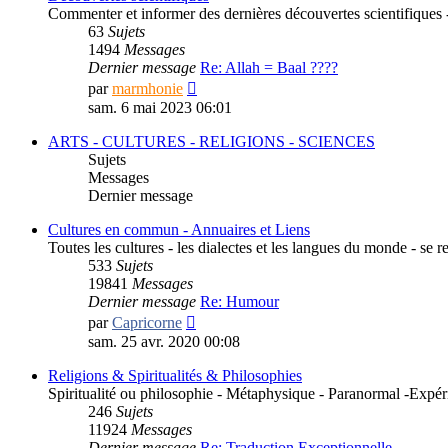
Commenter et informer des dernières découvertes scientifiques - 
63
Sujets
1494
Messages
Dernier message
Re: Allah = Baal ????
Consulter
par
marmhonie
le
sam. 6 mai 2023 06:01
dernier
message
ARTS - CULTURES - RELIGIONS - SCIENCES
Sujets
Messages
Dernier message
Cultures en commun - Annuaires et Liens
Toutes les cultures - les dialectes et les langues du monde - se 
533
Sujets
19841
Messages
Dernier message
Re: Humour
Consulter
par
Capricorne
le
sam. 25 avr. 2020 00:08
dernier
message
Religions & Spiritualités & Philosophies
Spiritualité ou philosophie - Métaphysique - Paranormal -Expér
246
Sujets
11924
Messages
Dernier message
Re: Traduction Exceptionnelle…