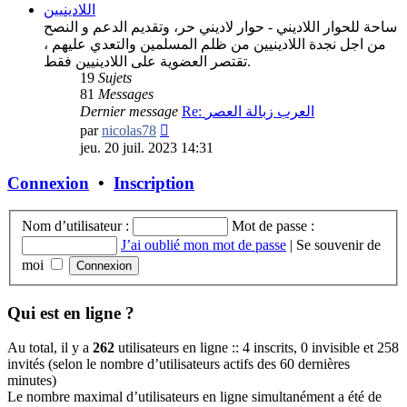
اللادينيين
ساحة للحوار اللاديني - حوار لاديني حر، وتقديم الدعم و النصح
من اجل نجدة اللادينيين من ظلم المسلمين والتعدي عليهم ،
تقتصر العضوية على اللادينيين فقط.
19
Sujets
81
Messages
Dernier message
Re: العرب زبالة العصر
Consulter
par
nicolas78
le
jeu. 20 juil. 2023 14:31
dernier
message
Connexion
•
Inscription
Nom d’utilisateur :
Mot de passe :
J’ai oublié mon mot de passe
|
Se souvenir de
moi
Qui est en ligne ?
Au total, il y a
262
utilisateurs en ligne :: 4 inscrits, 0 invisible et 258
invités (selon le nombre d’utilisateurs actifs des 60 dernières
minutes)
Le nombre maximal d’utilisateurs en ligne simultanément a été de