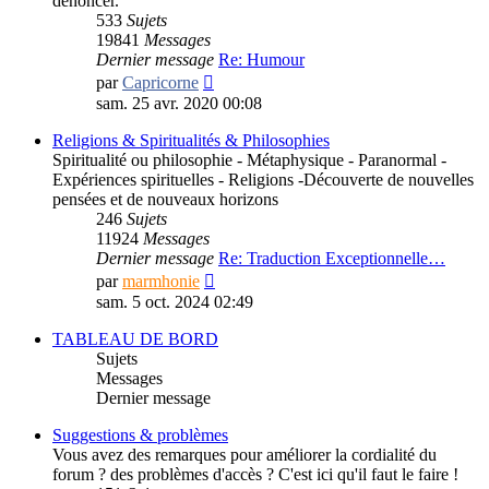
dénoncer.
533
Sujets
19841
Messages
Dernier message
Re: Humour
Consulter
par
Capricorne
le
sam. 25 avr. 2020 00:08
dernier
message
Religions & Spiritualités & Philosophies
Spiritualité ou philosophie - Métaphysique - Paranormal -
Expériences spirituelles - Religions -Découverte de nouvelles
pensées et de nouveaux horizons
246
Sujets
11924
Messages
Dernier message
Re: Traduction Exceptionnelle…
Consulter
par
marmhonie
le
sam. 5 oct. 2024 02:49
dernier
message
TABLEAU DE BORD
Sujets
Messages
Dernier message
Suggestions & problèmes
Vous avez des remarques pour améliorer la cordialité du
forum ? des problèmes d'accès ? C'est ici qu'il faut le faire !