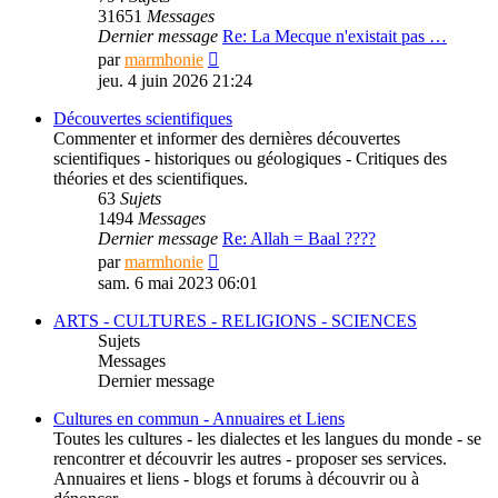
31651
Messages
Dernier message
Re: La Mecque n'existait pas …
Consulter
par
marmhonie
le
jeu. 4 juin 2026 21:24
dernier
message
Découvertes scientifiques
Commenter et informer des dernières découvertes
scientifiques - historiques ou géologiques - Critiques des
théories et des scientifiques.
63
Sujets
1494
Messages
Dernier message
Re: Allah = Baal ????
Consulter
par
marmhonie
le
sam. 6 mai 2023 06:01
dernier
message
ARTS - CULTURES - RELIGIONS - SCIENCES
Sujets
Messages
Dernier message
Cultures en commun - Annuaires et Liens
Toutes les cultures - les dialectes et les langues du monde - se
rencontrer et découvrir les autres - proposer ses services.
Annuaires et liens - blogs et forums à découvrir ou à