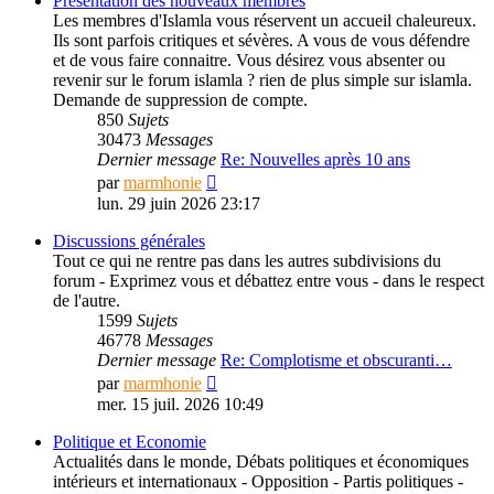
Présentation des nouveaux membres
Les membres d'Islamla vous réservent un accueil chaleureux.
Ils sont parfois critiques et sévères. A vous de vous défendre
et de vous faire connaitre. Vous désirez vous absenter ou
revenir sur le forum islamla ? rien de plus simple sur islamla.
Demande de suppression de compte.
850
Sujets
30473
Messages
Dernier message
Re: Nouvelles après 10 ans
Consulter
par
marmhonie
le
lun. 29 juin 2026 23:17
dernier
message
Discussions générales
Tout ce qui ne rentre pas dans les autres subdivisions du
forum - Exprimez vous et débattez entre vous - dans le respect
de l'autre.
1599
Sujets
46778
Messages
Dernier message
Re: Complotisme et obscuranti…
Consulter
par
marmhonie
le
mer. 15 juil. 2026 10:49
dernier
message
Politique et Economie
Actualités dans le monde, Débats politiques et économiques
intérieurs et internationaux - Opposition - Partis politiques -