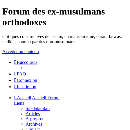
Forum des ex-musulmans
orthodoxes
Critiques constructives de l'islam, charia islamique, coran, fatwas,
hadiths, sounna par des non-musulmans.
Accéder au contenu
Raccourcis
FAQ
Connexion
Inscription
Accueil
Accueil Forum
Liens
Site labidikm
Articles
À propos
Archives
Contact