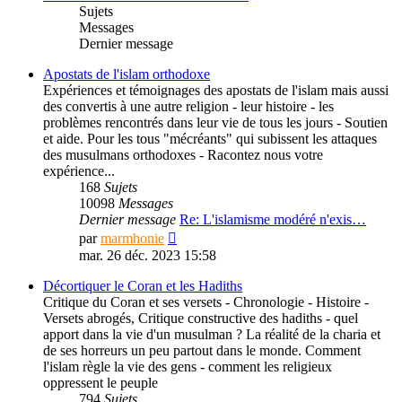
Sujets
Messages
Dernier message
Apostats de l'islam orthodoxe
Expériences et témoignages des apostats de l'islam mais aussi
des convertis à une autre religion - leur histoire - les
problèmes rencontrés dans leur vie de tous les jours - Soutien
et aide. Pour les tous "mécréants" qui subissent les attaques
des musulmans orthodoxes - Racontez nous votre
expérience...
168
Sujets
10098
Messages
Dernier message
Re: L'islamisme modéré n'exis…
Consulter
par
marmhonie
le
mar. 26 déc. 2023 15:58
dernier
message
Décortiquer le Coran et les Hadiths
Critique du Coran et ses versets - Chronologie - Histoire -
Versets abrogés, Critique constructive des hadiths - quel
apport dans la vie d'un musulman ? La réalité de la charia et
de ses horreurs un peu partout dans le monde. Comment
l'islam règle la vie des gens - comment les religieux
oppressent le peuple
794
Sujets