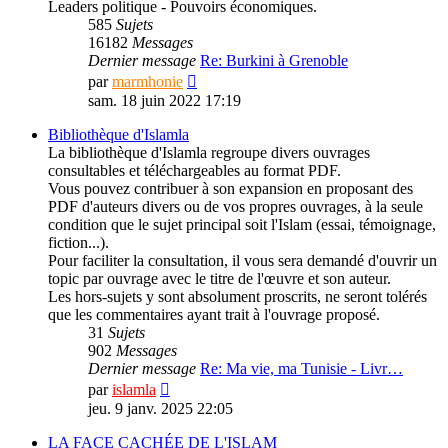
Leaders politique - Pouvoirs économiques.
585
Sujets
16182
Messages
Dernier message
Re: Burkini à Grenoble
Consulter
par
marmhonie
le
sam. 18 juin 2022 17:19
dernier
message
Bibliothèque d'Islamla
La bibliothèque d'Islamla regroupe divers ouvrages
consultables et téléchargeables au format PDF.
Vous pouvez contribuer à son expansion en proposant des
PDF d'auteurs divers ou de vos propres ouvrages, à la seule
condition que le sujet principal soit l'Islam (essai, témoignage,
fiction...).
Pour faciliter la consultation, il vous sera demandé d'ouvrir un
topic par ouvrage avec le titre de l'œuvre et son auteur.
Les hors-sujets y sont absolument proscrits, ne seront tolérés
que les commentaires ayant trait à l'ouvrage proposé.
31
Sujets
902
Messages
Dernier message
Re: Ma vie, ma Tunisie - Livr…
Consulter
par
islamla
le
jeu. 9 janv. 2025 22:05
dernier
message
LA FACE CACHÉE DE L'ISLAM