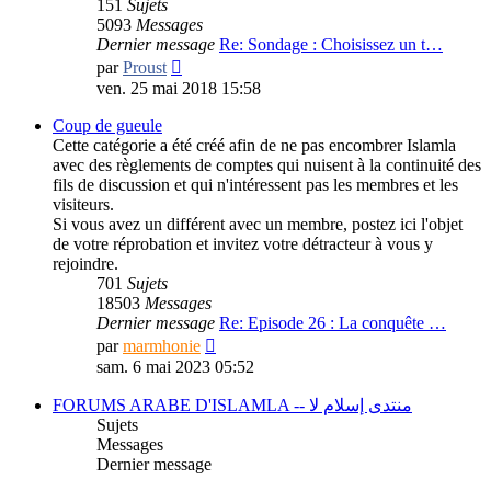
151
Sujets
5093
Messages
Dernier message
Re: Sondage : Choisissez un t…
Consulter
par
Proust
le
ven. 25 mai 2018 15:58
dernier
message
Coup de gueule
Cette catégorie a été créé afin de ne pas encombrer Islamla
avec des règlements de comptes qui nuisent à la continuité des
fils de discussion et qui n'intéressent pas les membres et les
visiteurs.
Si vous avez un différent avec un membre, postez ici l'objet
de votre réprobation et invitez votre détracteur à vous y
rejoindre.
701
Sujets
18503
Messages
Dernier message
Re: Episode 26 : La conquête …
Consulter
par
marmhonie
le
sam. 6 mai 2023 05:52
dernier
message
FORUMS ARABE D'ISLAMLA -- منتدى إسلام لا
Sujets
Messages
Dernier message