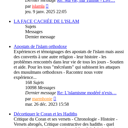
Dernier message
Re: Ma vie, ma Tunisie - Livr…
Consulter
par
islamla
le
jeu. 9 janv. 2025 22:05
dernier
message
LA FACE CACHÉE DE L'ISLAM
Sujets
Messages
Dernier message
Apostats de l'islam orthodoxe
Expériences et témoignages des apostats de l'islam mais aussi
des convertis à une autre religion - leur histoire - les
problèmes rencontrés dans leur vie de tous les jours - Soutien
et aide. Pour les tous "mécréants" qui subissent les attaques
des musulmans orthodoxes - Racontez nous votre
expérience...
168
Sujets
10098
Messages
Dernier message
Re: L'islamisme modéré n'exis…
Consulter
par
marmhonie
le
mar. 26 déc. 2023 15:58
dernier
message
Décortiquer le Coran et les Hadiths
Critique du Coran et ses versets - Chronologie - Histoire -
Versets abrogés, Critique constructive des hadiths - quel