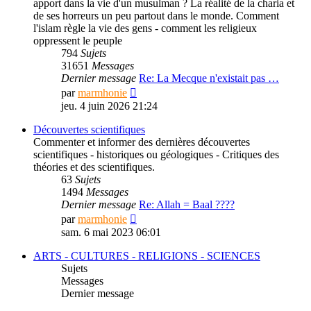
apport dans la vie d'un musulman ? La réalité de la charia et
de ses horreurs un peu partout dans le monde. Comment
l'islam règle la vie des gens - comment les religieux
oppressent le peuple
794
Sujets
31651
Messages
Dernier message
Re: La Mecque n'existait pas …
Consulter
par
marmhonie
le
jeu. 4 juin 2026 21:24
dernier
message
Découvertes scientifiques
Commenter et informer des dernières découvertes
scientifiques - historiques ou géologiques - Critiques des
théories et des scientifiques.
63
Sujets
1494
Messages
Dernier message
Re: Allah = Baal ????
Consulter
par
marmhonie
le
sam. 6 mai 2023 06:01
dernier
message
ARTS - CULTURES - RELIGIONS - SCIENCES
Sujets
Messages
Dernier message