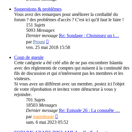
Suggestions & problèmes
Vous avez des remarques pour améliorer la cordialité du
forum ? des problèmes d'accès ? C'est ici qu'il faut le faire !
151
Sujets
5093
Messages
Dernier message
Re: Sondage : Choisissez un t…
Consulter
par
Proust
le
ven. 25 mai 2018 15:58
dernier
message
Coup de gueule
Cette catégorie a été créé afin de ne pas encombrer Islamla
avec des règlements de comptes qui nuisent à la continuité des
fils de discussion et qui n'intéressent pas les membres et les
visiteurs.
Si vous avez un différent avec un membre, postez ici l'objet
de votre réprobation et invitez votre détracteur à vous y
rejoindre.
701
Sujets
18503
Messages
Dernier message
Re: Episode 26 : La conquête …
Consulter
par
marmhonie
le
sam. 6 mai 2023 05:52
dernier
message