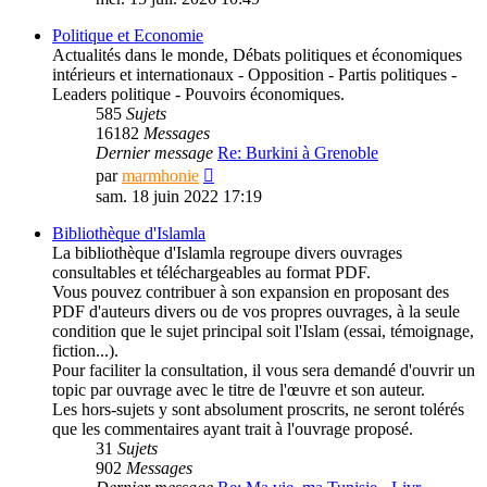
dernier
message
Politique et Economie
Actualités dans le monde, Débats politiques et économiques
intérieurs et internationaux - Opposition - Partis politiques -
Leaders politique - Pouvoirs économiques.
585
Sujets
16182
Messages
Dernier message
Re: Burkini à Grenoble
Consulter
par
marmhonie
le
sam. 18 juin 2022 17:19
dernier
message
Bibliothèque d'Islamla
La bibliothèque d'Islamla regroupe divers ouvrages
consultables et téléchargeables au format PDF.
Vous pouvez contribuer à son expansion en proposant des
PDF d'auteurs divers ou de vos propres ouvrages, à la seule
condition que le sujet principal soit l'Islam (essai, témoignage,
fiction...).
Pour faciliter la consultation, il vous sera demandé d'ouvrir un
topic par ouvrage avec le titre de l'œuvre et son auteur.
Les hors-sujets y sont absolument proscrits, ne seront tolérés
que les commentaires ayant trait à l'ouvrage proposé.
31
Sujets
902
Messages