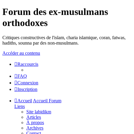
Forum des ex-musulmans
orthodoxes
Critiques constructives de l'islam, charia islamique, coran, fatwas,
hadiths, sounna par des non-musulmans.
Accéder au contenu
Raccourcis
FAQ
Connexion
Inscription
Accueil
Accueil Forum
Liens
Site labidikm
Articles
À propos
Archives
Contact