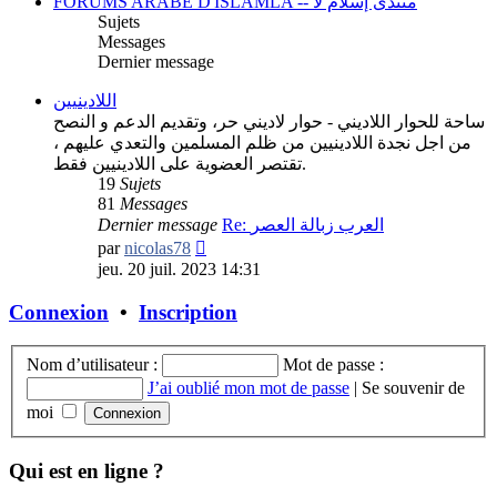
FORUMS ARABE D'ISLAMLA -- منتدى إسلام لا
Sujets
Messages
Dernier message
اللادينيين
ساحة للحوار اللاديني - حوار لاديني حر، وتقديم الدعم و النصح
من اجل نجدة اللادينيين من ظلم المسلمين والتعدي عليهم ،
تقتصر العضوية على اللادينيين فقط.
19
Sujets
81
Messages
Dernier message
Re: العرب زبالة العصر
Consulter
par
nicolas78
le
jeu. 20 juil. 2023 14:31
dernier
message
Connexion
•
Inscription
Nom d’utilisateur :
Mot de passe :
J’ai oublié mon mot de passe
|
Se souvenir de
moi
Qui est en ligne ?