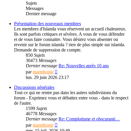
Sujets
Messages
Dernier message
Présentation des nouveaux membres
Les membres d'Islamla vous réservent un accueil chaleureux.
Ils sont parfois critiques et sévères. A vous de vous défendre
et de vous faire connaitre. Vous désirez vous absenter ou
revenir sur le forum islamla ? rien de plus simple sur islamla.
Demande de suppression de compte.
850
Sujets
30473
Messages
Dernier message
Re: Nouvelles après 10 ans
Consulter
par
marmhonie
le
lun. 29 juin 2026 23:17
dernier
message
Discussions générales
Tout ce qui ne rentre pas dans les autres subdivisions du
forum - Exprimez vous et débattez entre vous - dans le respect
de l'autre.
1599
Sujets
46778
Messages
Dernier message
Re: Complotisme et obscuranti…
Consulter
par
marmhonie
le
mer. 15 juil. 2026 10:49