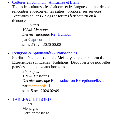
Cultures en commun - Annuaires et Liens
Toutes les cultures - les dialectes et les langues du monde - se
rencontrer et découvrir les autres - proposer ses services.
Annuaires et liens - blogs et forums à découvrir ou à
dénoncer.
533
Sujets
19841
Messages
Dernier message
Re: Humour
Consulter
par
Capricorne
le
sam. 25 avr. 2020 00:08
dernier
message
Religions & Spiritualités & Philosophies
Spiritualité ou philosophie - Métaphysique - Paranormal -
Expériences spirituelles - Religions -Découverte de nouvelles
pensées et de nouveaux horizons
246
Sujets
11924
Messages
Dernier message
Re: Traduction Exceptionnelle…
Consulter
par
marmhonie
le
sam. 5 oct. 2024 02:49
dernier
message
TABLEAU DE BORD
Sujets
Messages
Dernier message