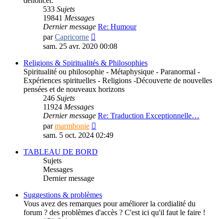
dénoncer.
533
Sujets
19841
Messages
Dernier message
Re: Humour
Consulter
par
Capricorne
le
sam. 25 avr. 2020 00:08
dernier
message
Religions & Spiritualités & Philosophies
Spiritualité ou philosophie - Métaphysique - Paranormal -
Expériences spirituelles - Religions -Découverte de nouvelles
pensées et de nouveaux horizons
246
Sujets
11924
Messages
Dernier message
Re: Traduction Exceptionnelle…
Consulter
par
marmhonie
le
sam. 5 oct. 2024 02:49
dernier
message
TABLEAU DE BORD
Sujets
Messages
Dernier message
Suggestions & problèmes
Vous avez des remarques pour améliorer la cordialité du
forum ? des problèmes d'accès ? C'est ici qu'il faut le faire !