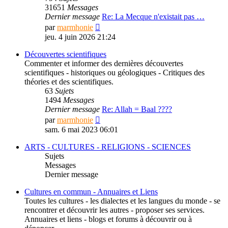
31651
Messages
Dernier message
Re: La Mecque n'existait pas …
Consulter
par
marmhonie
le
jeu. 4 juin 2026 21:24
dernier
message
Découvertes scientifiques
Commenter et informer des dernières découvertes
scientifiques - historiques ou géologiques - Critiques des
théories et des scientifiques.
63
Sujets
1494
Messages
Dernier message
Re: Allah = Baal ????
Consulter
par
marmhonie
le
sam. 6 mai 2023 06:01
dernier
message
ARTS - CULTURES - RELIGIONS - SCIENCES
Sujets
Messages
Dernier message
Cultures en commun - Annuaires et Liens
Toutes les cultures - les dialectes et les langues du monde - se
rencontrer et découvrir les autres - proposer ses services.
Annuaires et liens - blogs et forums à découvrir ou à