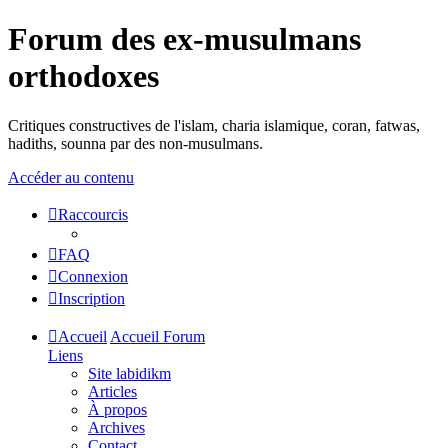
Forum des ex-musulmans
orthodoxes
Critiques constructives de l'islam, charia islamique, coran, fatwas,
hadiths, sounna par des non-musulmans.
Accéder au contenu
Raccourcis
FAQ
Connexion
Inscription
Accueil
Accueil Forum
Liens
Site labidikm
Articles
À propos
Archives
Contact