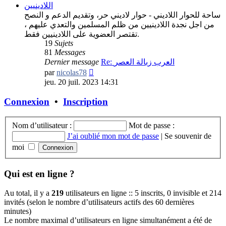
اللادينيين
ساحة للحوار اللاديني - حوار لاديني حر، وتقديم الدعم و النصح
من اجل نجدة اللادينيين من ظلم المسلمين والتعدي عليهم ،
تقتصر العضوية على اللادينيين فقط.
19
Sujets
81
Messages
Dernier message
Re: العرب زبالة العصر
Consulter
par
nicolas78
le
jeu. 20 juil. 2023 14:31
dernier
message
Connexion
•
Inscription
Nom d’utilisateur :
Mot de passe :
J’ai oublié mon mot de passe
|
Se souvenir de
moi
Qui est en ligne ?
Au total, il y a
219
utilisateurs en ligne :: 5 inscrits, 0 invisible et 214
invités (selon le nombre d’utilisateurs actifs des 60 dernières
minutes)
Le nombre maximal d’utilisateurs en ligne simultanément a été de