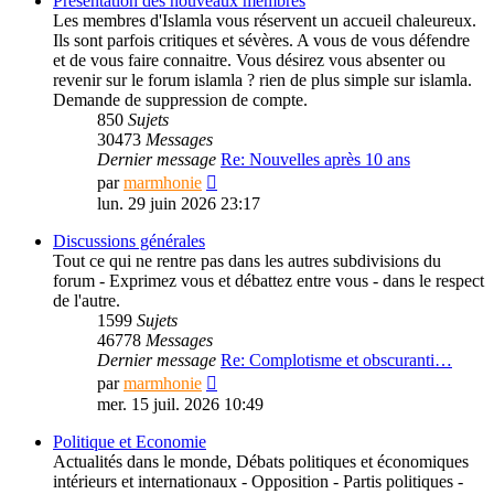
Présentation des nouveaux membres
Les membres d'Islamla vous réservent un accueil chaleureux.
Ils sont parfois critiques et sévères. A vous de vous défendre
et de vous faire connaitre. Vous désirez vous absenter ou
revenir sur le forum islamla ? rien de plus simple sur islamla.
Demande de suppression de compte.
850
Sujets
30473
Messages
Dernier message
Re: Nouvelles après 10 ans
Consulter
par
marmhonie
le
lun. 29 juin 2026 23:17
dernier
message
Discussions générales
Tout ce qui ne rentre pas dans les autres subdivisions du
forum - Exprimez vous et débattez entre vous - dans le respect
de l'autre.
1599
Sujets
46778
Messages
Dernier message
Re: Complotisme et obscuranti…
Consulter
par
marmhonie
le
mer. 15 juil. 2026 10:49
dernier
message
Politique et Economie
Actualités dans le monde, Débats politiques et économiques
intérieurs et internationaux - Opposition - Partis politiques -