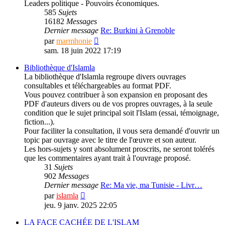
Leaders politique - Pouvoirs économiques.
585
Sujets
16182
Messages
Dernier message
Re: Burkini à Grenoble
Consulter
par
marmhonie
le
sam. 18 juin 2022 17:19
dernier
message
Bibliothèque d'Islamla
La bibliothèque d'Islamla regroupe divers ouvrages
consultables et téléchargeables au format PDF.
Vous pouvez contribuer à son expansion en proposant des
PDF d'auteurs divers ou de vos propres ouvrages, à la seule
condition que le sujet principal soit l'Islam (essai, témoignage,
fiction...).
Pour faciliter la consultation, il vous sera demandé d'ouvrir un
topic par ouvrage avec le titre de l'œuvre et son auteur.
Les hors-sujets y sont absolument proscrits, ne seront tolérés
que les commentaires ayant trait à l'ouvrage proposé.
31
Sujets
902
Messages
Dernier message
Re: Ma vie, ma Tunisie - Livr…
Consulter
par
islamla
le
jeu. 9 janv. 2025 22:05
dernier
message
LA FACE CACHÉE DE L'ISLAM