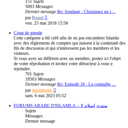
151
Sujets
5093
Messages
Dernier message
Re: Sondage : Choisissez un t…
Consulter
par
Proust
le
ven. 25 mai 2018 15:58
dernier
message
Coup de gueule
Cette catégorie a été créé afin de ne pas encombrer Islamla
avec des règlements de comptes qui nuisent à la continuité des
fils de discussion et qui n'intéressent pas les membres et les
visiteurs.
Si vous avez un différent avec un membre, postez ici l'objet
de votre réprobation et invitez votre détracteur à vous y
rejoindre.
701
Sujets
18503
Messages
Dernier message
Re: Episode 26 : La conquête …
Consulter
par
marmhonie
le
sam. 6 mai 2023 05:52
dernier
message
FORUMS ARABE D'ISLAMLA -- منتدى إسلام لا
Sujets
Messages
Dernier message