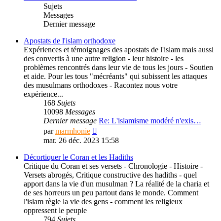
Sujets
Messages
Dernier message
Apostats de l'islam orthodoxe
Expériences et témoignages des apostats de l'islam mais aussi
des convertis à une autre religion - leur histoire - les
problèmes rencontrés dans leur vie de tous les jours - Soutien
et aide. Pour les tous "mécréants" qui subissent les attaques
des musulmans orthodoxes - Racontez nous votre
expérience...
168
Sujets
10098
Messages
Dernier message
Re: L'islamisme modéré n'exis…
Consulter
par
marmhonie
le
mar. 26 déc. 2023 15:58
dernier
message
Décortiquer le Coran et les Hadiths
Critique du Coran et ses versets - Chronologie - Histoire -
Versets abrogés, Critique constructive des hadiths - quel
apport dans la vie d'un musulman ? La réalité de la charia et
de ses horreurs un peu partout dans le monde. Comment
l'islam règle la vie des gens - comment les religieux
oppressent le peuple
794
Sujets