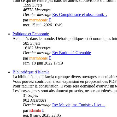
Tout ce qui ne rentre pas dans les autres subdivisions du forum -
1599
Sujets
46778
Messages
Dernier message
Re: Complotisme et obscuranti…
Consulter
par
marmhonie
le
mer. 15 juil. 2026 10:49
dernier
message
Politique et Economie
Actualités dans le monde, Débats politiques et économiques inté
585
Sujets
16182
Messages
Dernier message
Re: Burkini à Grenoble
Consulter
par
marmhonie
le
sam. 18 juin 2022 17:19
dernier
message
Bibliothèque d'Islamla
La bibliothèque d'Islamla regroupe divers ouvrages consultable
Vous pouvez contribuer à son expansion en proposant des PDF d'au
Pour faciliter la consultation, il vous sera demandé d'ouvrir un t
Les hors-sujets y sont absolument proscrits, ne seront tolérés q
31
Sujets
902
Messages
Dernier message
Re: Ma vie, ma Tunisie - Livr…
Consulter
par
islamla
le
jeu. 9 janv. 2025 22:05