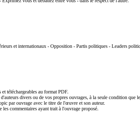
 Exprimez vous et débattez entre vous - dans le respect de l'autre.
rieurs et internationaux - Opposition - Partis politiques - Leaders poli
s et téléchargeables au format PDF.
teurs divers ou de vos propres ouvrages, à la seule condition que le suj
opic par ouvrage avec le titre de l'œuvre et son auteur.
ue les commentaires ayant trait à l'ouvrage proposé.