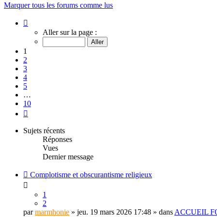
Marquer tous les forums comme lus
Page
1
Aller sur la page :
sur
10
1
2
3
4
5
…
10
Suivant
Sujets récents
Réponses
Vues
Dernier message
Complotisme et obscurantisme religieux
1
2
par
marmhonie
» jeu. 19 mars 2026 17:48 » dans
ACCUEIL 