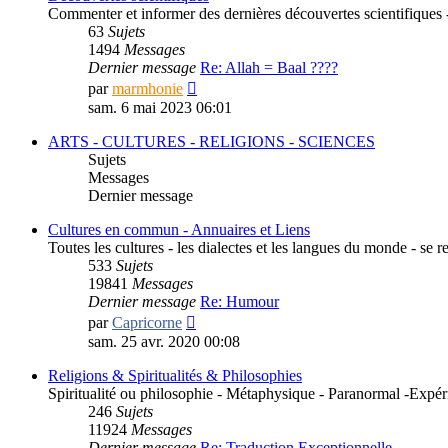
Commenter et informer des dernières découvertes scientifiques - 
63
Sujets
1494
Messages
Dernier message
Re: Allah = Baal ????
Consulter
par
marmhonie
le
sam. 6 mai 2023 06:01
dernier
message
ARTS - CULTURES - RELIGIONS - SCIENCES
Sujets
Messages
Dernier message
Cultures en commun - Annuaires et Liens
Toutes les cultures - les dialectes et les langues du monde - se 
533
Sujets
19841
Messages
Dernier message
Re: Humour
Consulter
par
Capricorne
le
sam. 25 avr. 2020 00:08
dernier
message
Religions & Spiritualités & Philosophies
Spiritualité ou philosophie - Métaphysique - Paranormal -Expér
246
Sujets
11924
Messages
Dernier message
Re: Traduction Exceptionnelle…