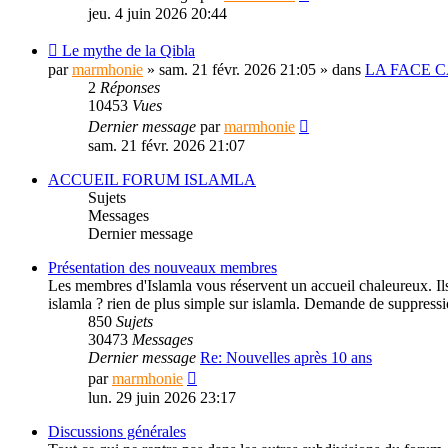
jeu. 4 juin 2026 20:44
Le mythe de la Qibla
par
marmhonie
» sam. 21 févr. 2026 21:05 » dans
LA FACE C
2
Réponses
10453
Vues
Dernier message
par
marmhonie
sam. 21 févr. 2026 21:07
ACCUEIL FORUM ISLAMLA
Sujets
Messages
Dernier message
Présentation des nouveaux membres
Les membres d'Islamla vous réservent un accueil chaleureux. Ils 
islamla ? rien de plus simple sur islamla. Demande de suppress
850
Sujets
30473
Messages
Dernier message
Re: Nouvelles après 10 ans
Consulter
par
marmhonie
le
lun. 29 juin 2026 23:17
dernier
message
Discussions générales