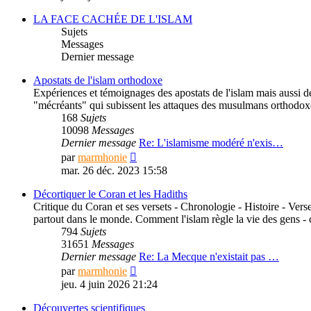
dernier
message
LA FACE CACHÉE DE L'ISLAM
Sujets
Messages
Dernier message
Apostats de l'islam orthodoxe
Expériences et témoignages des apostats de l'islam mais aussi des 
"mécréants" qui subissent les attaques des musulmans orthodoxe
168
Sujets
10098
Messages
Dernier message
Re: L'islamisme modéré n'exis…
Consulter
par
marmhonie
le
mar. 26 déc. 2023 15:58
dernier
message
Décortiquer le Coran et les Hadiths
Critique du Coran et ses versets - Chronologie - Histoire - Verse
partout dans le monde. Comment l'islam règle la vie des gens -
794
Sujets
31651
Messages
Dernier message
Re: La Mecque n'existait pas …
Consulter
par
marmhonie
le
jeu. 4 juin 2026 21:24
dernier
message
Découvertes scientifiques