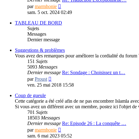
Consulter
par
marmhonie
le
sam. 5 oct. 2024 02:49
dernier
message
TABLEAU DE BORD
Sujets
Messages
Dernier message
Suggestions & problèmes
Vous avez des remarques pour améliorer la cordialité du forum ? d
151
Sujets
5093
Messages
Dernier message
Re: Sondage : Choisissez un t…
Consulter
par
Proust
le
ven. 25 mai 2018 15:58
dernier
message
Coup de gueule
Cette catégorie a été créé afin de ne pas encombrer Islamla avec 
Si vous avez un différent avec un membre, postez ici l'objet de v
701
Sujets
18503
Messages
Dernier message
Re: Episode 26 : La conquête …
Consulter
par
marmhonie
le
sam. 6 mai 2023 05:52