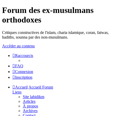
Forum des ex-musulmans
orthodoxes
Critiques constructives de l'islam, charia islamique, coran, fatwas,
hadiths, sounna par des non-musulmans.
Accéder au contenu
Raccourcis
FAQ
Connexion
Inscription
Accueil
Accueil Forum
Liens
Site labidikm
Articles
À propos
Archives
Contact