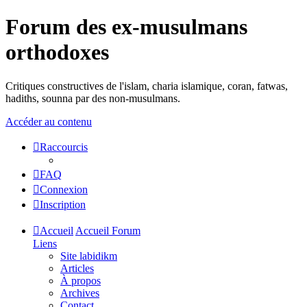
Forum des ex-musulmans
orthodoxes
Critiques constructives de l'islam, charia islamique, coran, fatwas,
hadiths, sounna par des non-musulmans.
Accéder au contenu
Raccourcis
FAQ
Connexion
Inscription
Accueil
Accueil Forum
Liens
Site labidikm
Articles
À propos
Archives
Contact