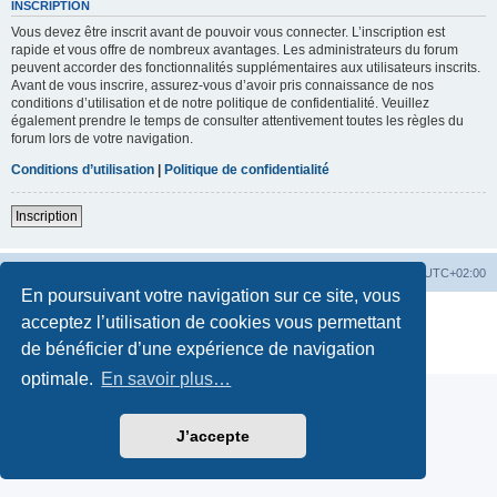
INSCRIPTION
Vous devez être inscrit avant de pouvoir vous connecter. L’inscription est
rapide et vous offre de nombreux avantages. Les administrateurs du forum
peuvent accorder des fonctionnalités supplémentaires aux utilisateurs inscrits.
Avant de vous inscrire, assurez-vous d’avoir pris connaissance de nos
conditions d’utilisation et de notre politique de confidentialité. Veuillez
également prendre le temps de consulter attentivement toutes les règles du
forum lors de votre navigation.
Conditions d’utilisation
|
Politique de confidentialité
Inscription
Accueil
Accueil Forum
Fuseau horaire sur
UTC+02:00
En poursuivant votre navigation sur ce site, vous
Développé par
phpBB
® Forum Software © phpBB Limited
acceptez l’utilisation de cookies vous permettant
Traduction française officielle
©
Qiaeru
de bénéficier d’une expérience de navigation
Confidentialité
|
Conditions
optimale.
En savoir plus…
J’accepte