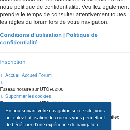
notre politique de confidentialité. Veuillez également
prendre le temps de consulter attentivement toutes
les règles du forum lors de votre navigation.
Conditions d’utilisation
|
Politique de
confidentialité
Inscription
Accueil
Accueil Forum
Fuseau horaire sur
UTC+02:00
Supprimer les cookies
Fuseau horaire sur
UTC+02:00
Supprimer les cookies
En poursuivant votre navigation sur ce site, vous
Développé par
phpBB
® Forum Software © phpBB Limited
acceptez l’utilisation de cookies vous permettant
Traduction française officielle
©
Qiaeru
de bénéficier d’une expérience de navigation