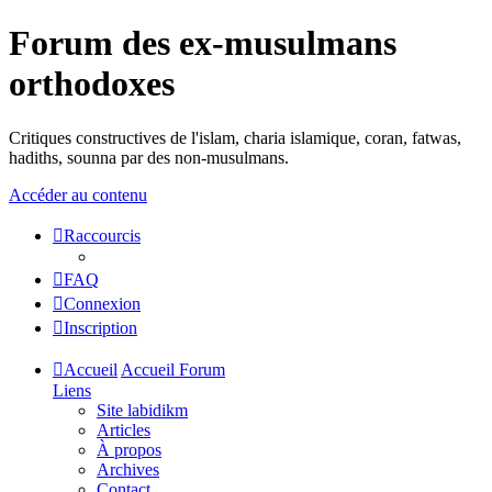
Forum des ex-musulmans
orthodoxes
Critiques constructives de l'islam, charia islamique, coran, fatwas,
hadiths, sounna par des non-musulmans.
Accéder au contenu
Raccourcis
FAQ
Connexion
Inscription
Accueil
Accueil Forum
Liens
Site labidikm
Articles
À propos
Archives
Contact