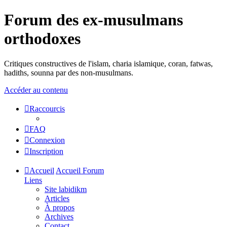
Forum des ex-musulmans
orthodoxes
Critiques constructives de l'islam, charia islamique, coran, fatwas,
hadiths, sounna par des non-musulmans.
Accéder au contenu
Raccourcis
FAQ
Connexion
Inscription
Accueil
Accueil Forum
Liens
Site labidikm
Articles
À propos
Archives
Contact