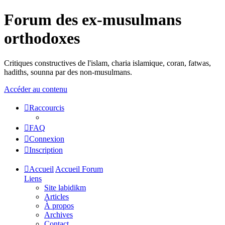
Forum des ex-musulmans
orthodoxes
Critiques constructives de l'islam, charia islamique, coran, fatwas,
hadiths, sounna par des non-musulmans.
Accéder au contenu
Raccourcis
FAQ
Connexion
Inscription
Accueil
Accueil Forum
Liens
Site labidikm
Articles
À propos
Archives
Contact