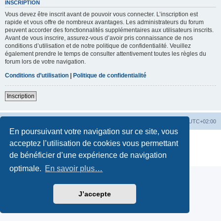
INSCRIPTION
Vous devez être inscrit avant de pouvoir vous connecter. L’inscription est
rapide et vous offre de nombreux avantages. Les administrateurs du forum
peuvent accorder des fonctionnalités supplémentaires aux utilisateurs inscrits.
Avant de vous inscrire, assurez-vous d’avoir pris connaissance de nos
conditions d’utilisation et de notre politique de confidentialité. Veuillez
également prendre le temps de consulter attentivement toutes les règles du
forum lors de votre navigation.
Conditions d’utilisation
|
Politique de confidentialité
Inscription
Accueil
Accueil Forum
Fuseau horaire sur
UTC+02:00
En poursuivant votre navigation sur ce site, vous
Développé par
phpBB
® Forum Software © phpBB Limited
acceptez l’utilisation de cookies vous permettant
Traduction française officielle
©
Qiaeru
de bénéficier d’une expérience de navigation
Confidentialité
|
Conditions
optimale.
En savoir plus…
J’accepte