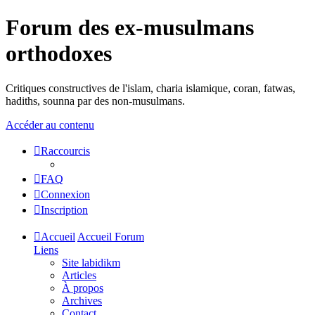
Forum des ex-musulmans
orthodoxes
Critiques constructives de l'islam, charia islamique, coran, fatwas,
hadiths, sounna par des non-musulmans.
Accéder au contenu
Raccourcis
FAQ
Connexion
Inscription
Accueil
Accueil Forum
Liens
Site labidikm
Articles
À propos
Archives
Contact