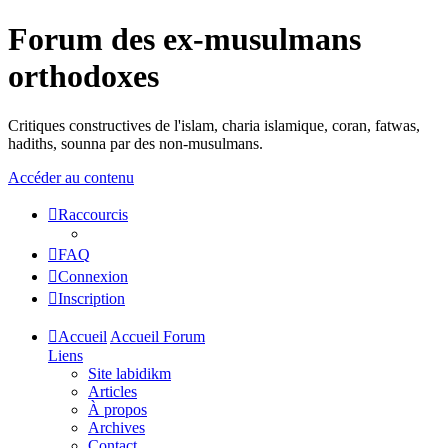
Forum des ex-musulmans
orthodoxes
Critiques constructives de l'islam, charia islamique, coran, fatwas,
hadiths, sounna par des non-musulmans.
Accéder au contenu
Raccourcis
FAQ
Connexion
Inscription
Accueil
Accueil Forum
Liens
Site labidikm
Articles
À propos
Archives
Contact