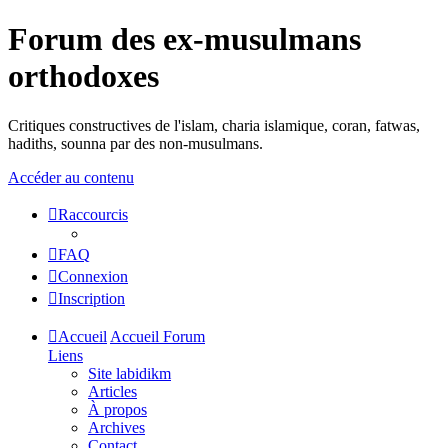
Forum des ex-musulmans
orthodoxes
Critiques constructives de l'islam, charia islamique, coran, fatwas,
hadiths, sounna par des non-musulmans.
Accéder au contenu
Raccourcis
FAQ
Connexion
Inscription
Accueil
Accueil Forum
Liens
Site labidikm
Articles
À propos
Archives
Contact