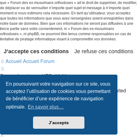
que « Forum des ex-musulmans orthodoxes » ait le droit de supprimer, de modifier,
de déplacer ou de verrouiller n’importe quel sujet et message à n’importe quel
moment si nous estimons cela nécessaire. En tant qu’utilisateur, vous acceptez
que toutes les informations que vous avez renseignées soient enregistrées dans
notre base de données. Bien que ces informations ne seront pas diffusées à une
tierce partie sans votre consentement, ni « Forum des ex-musulmans
orthodoxes », ni phpBB, ne pourront être tenus comme responsables en cas de
tentative de piratage informatique visant à compromettre vos données.
Accueil
Accueil Forum
Fuseau horaire sur
UTC+02:00
Supprimer les cookies
En poursuivant votre navigation sur ce site, vous
Développé par
phpBB
® Forum Software © phpBB Limited
acceptez l’utilisation de cookies vous permettant
Traduction française officielle
©
Qiaeru
de bénéficier d’une expérience de navigation
Confidentialité
|
Conditions
optimale.
En savoir plus…
J’accepte