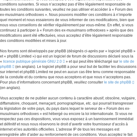
conditions suivantes. Si vous n’acceptez pas d’être légalement responsable de
toutes les conditions suivantes, veuillez ne pas utiliser et accéder à « Forum des
ex-musulmans orthodoxes ». Nous pouvons modifier ces conditions à n’importe
quel moment et nous essaierons de vous informer de ces modifications, bien que
nous vous conseillons de vérifier régulièrement par vous-même. En effet, si vous
continuez à participer à « Forum des ex-musulmans orthodoxes » après que des
modifications aient été effectuées, vous acceptez d’être légalement responsable
des conditions modifiées et mises à jour.
Nos forums sont développés par phpBB (désignés ci-après par « logiciel phpBB »
et « phpBB Limited ») qui est un logiciel de forum de discussions déclaré sous la
«
licence publique générale GNU 2.0
» et qui peut être téléchargé sur
le site de
phpBB
(en anglais). Le logiciel phpBB a pour seul but de faciliter les discussions
sur internet et phpBB Limited ne peut en aucun cas être tenu comme responsable
de la conduite et du contenu que nous acceptons et que nous n’acceptons pas.
Pour plus d’informations concernant phpBB, veuillez consulter
le site de phpBB
(en anglais).
Vous acceptez de ne publier aucun contenu à caractère abusif, obscène, vulgaire,
diffamatoire, choquant, menaçant, pornographique, etc. qui pourrait transgresser
la législation de votre pays, du pays dans lequel le serveur de « Forum des ex-
musulmans orthodoxes » est hébergé ou encore la loi internationale. Si vous ne
respectez pas ces dispositions, vous vous exposez à un bannissement immédiat
et définitif et nous nous réservons le droit d’avertir votre fournisseur d’accès à
internet et les autorités officielles. L’adresse IP de tous les messages est
enregistrée afin d’aider au renforcement de ces conditions. Vous acceptez le fait