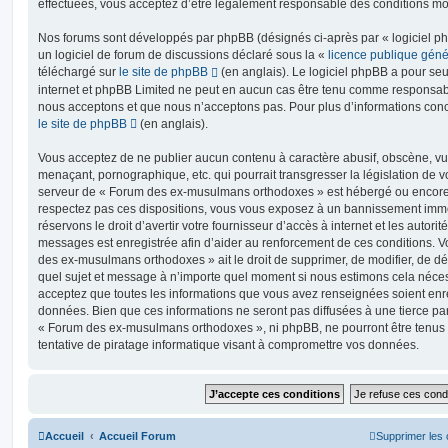
effectuées, vous acceptez d’être légalement responsable des conditions mod
Nos forums sont développés par phpBB (désignés ci-après par « logiciel ph
un logiciel de forum de discussions déclaré sous la «
licence publique gén
téléchargé sur
le site de phpBB
(en anglais). Le logiciel phpBB a pour seul
internet et phpBB Limited ne peut en aucun cas être tenu comme responsab
nous acceptons et que nous n’acceptons pas. Pour plus d’informations conc
le site de phpBB
(en anglais).
Vous acceptez de ne publier aucun contenu à caractère abusif, obscène, vul
menaçant, pornographique, etc. qui pourrait transgresser la législation de v
serveur de « Forum des ex-musulmans orthodoxes » est hébergé ou encore la
respectez pas ces dispositions, vous vous exposez à un bannissement immédi
réservons le droit d’avertir votre fournisseur d’accès à internet et les autorité
messages est enregistrée afin d’aider au renforcement de ces conditions. V
des ex-musulmans orthodoxes » ait le droit de supprimer, de modifier, de dé
quel sujet et message à n’importe quel moment si nous estimons cela nécessa
acceptez que toutes les informations que vous avez renseignées soient enr
données. Bien que ces informations ne seront pas diffusées à une tierce pa
« Forum des ex-musulmans orthodoxes », ni phpBB, ne pourront être tenu
tentative de piratage informatique visant à compromettre vos données.
Accueil
Accueil Forum
Supprimer les 