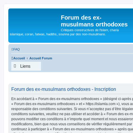
Forum des ex-
musulmans orthodoxes
Critiques constructives de l'islam, charia
islamique, coran, fatwas, hadiths, sounna par des non-musulmans.
FAQ
Accueil
Accueil Forum
Liens
Forum des ex-musulmans orthodoxes - Inscription
En accédant à « Forum des ex-musulmans orthodoxes » (désigné ci-après par
« Forum des ex-musulmans orthodoxes » et « https://islamla.com »), vous a
responsable des conditions suivantes. Si vous n’acceptez pas d’être légal
conditions suivantes, veuillez ne pas utiliser et accéder à « Forum des e
pouvons modifier ces conditions à n’importe quel moment et nous essaiero
modifications, bien que nous vous conseillons de vérifier régulièrement par
continuez à participer à « Forum des ex-musulmans orthodoxes » après que 