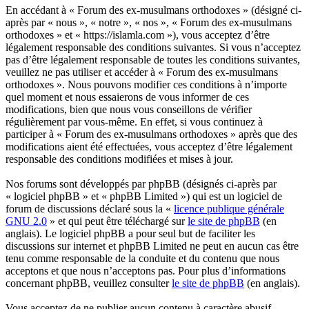
En accédant à « Forum des ex-musulmans orthodoxes » (désigné ci-
après par « nous », « notre », « nos », « Forum des ex-musulmans
orthodoxes » et « https://islamla.com »), vous acceptez d’être
légalement responsable des conditions suivantes. Si vous n’acceptez
pas d’être légalement responsable de toutes les conditions suivantes,
veuillez ne pas utiliser et accéder à « Forum des ex-musulmans
orthodoxes ». Nous pouvons modifier ces conditions à n’importe
quel moment et nous essaierons de vous informer de ces
modifications, bien que nous vous conseillons de vérifier
régulièrement par vous-même. En effet, si vous continuez à
participer à « Forum des ex-musulmans orthodoxes » après que des
modifications aient été effectuées, vous acceptez d’être légalement
responsable des conditions modifiées et mises à jour.
Nos forums sont développés par phpBB (désignés ci-après par
« logiciel phpBB » et « phpBB Limited ») qui est un logiciel de
forum de discussions déclaré sous la «
licence publique générale
GNU 2.0
» et qui peut être téléchargé sur
le site de phpBB
(en
anglais). Le logiciel phpBB a pour seul but de faciliter les
discussions sur internet et phpBB Limited ne peut en aucun cas être
tenu comme responsable de la conduite et du contenu que nous
acceptons et que nous n’acceptons pas. Pour plus d’informations
concernant phpBB, veuillez consulter
le site de phpBB
(en anglais).
Vous acceptez de ne publier aucun contenu à caractère abusif,