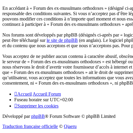
En accédant à « Forum des ex-musulmans orthodoxes » (désigné ci-aprè
responsable des conditions suivantes. Si vous n’acceptez pas d’être l
pouvons modifier ces conditions à n’importe quel moment et nous essa
continuez à participer à « Forum des ex-musulmans orthodoxes » après 
Nos forums sont développés par phpBB (désignés ci-après par « logici
peut être téléchargé sur
le site de phpBB
(en anglais). Le logiciel php
et du contenu que nous acceptons et que nous n’acceptons pas. Pour 
Vous acceptez de ne publier aucun contenu à caractère abusif, obscène,
le serveur de « Forum des ex-musulmans orthodoxes » est hébergé ou en
nous réservons le droit d’avertir votre fournisseur d’accès à internet et
que « Forum des ex-musulmans orthodoxes » ait le droit de supprimer, 
qu’utilisateur, vous acceptez que toutes les informations que vous ave
consentement, ni « Forum des ex-musulmans orthodoxes », ni phpBB, n
Accueil
Accueil Forum
Fuseau horaire sur
UTC+02:00
Supprimer les cookies
Développé par
phpBB
® Forum Software © phpBB Limited
Traduction française officielle
©
Qiaeru