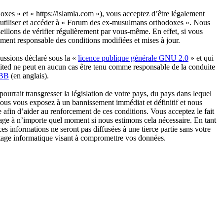
es » et « https://islamla.com »), vous acceptez d’être légalement
as utiliser et accéder à « Forum des ex-musulmans orthodoxes ». Nous
illons de vérifier régulièrement par vous-même. En effet, si vous
ment responsable des conditions modifiées et mises à jour.
ussions déclaré sous la «
licence publique générale GNU 2.0
» et qui
imited ne peut en aucun cas être tenu comme responsable de la conduite
pBB
(en anglais).
urrait transgresser la législation de votre pays, du pays dans lequel
vous vous exposez à un bannissement immédiat et définitif et nous
rée afin d’aider au renforcement de ces conditions. Vous acceptez le fait
sage à n’importe quel moment si nous estimons cela nécessaire. En tant
s informations ne seront pas diffusées à une tierce partie sans votre
tage informatique visant à compromettre vos données.