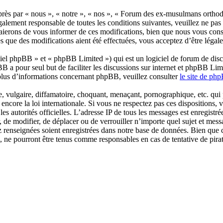
s par « nous », « notre », « nos », « Forum des ex-musulmans orthodox
également responsable de toutes les conditions suivantes, veuillez ne p
ierons de vous informer de ces modifications, bien que nous vous conse
que des modifications aient été effectuées, vous acceptez d’être légale
el phpBB » et « phpBB Limited ») qui est un logiciel de forum de disc
BB a pour seul but de faciliter les discussions sur internet et phpBB L
plus d’informations concernant phpBB, veuillez consulter
le site de ph
 vulgaire, diffamatoire, choquant, menaçant, pornographique, etc. qui po
core la loi internationale. Si vous ne respectez pas ces dispositions, 
 les autorités officielles. L’adresse IP de tous les messages est enregist
de modifier, de déplacer ou de verrouiller n’importe quel sujet et mes
z renseignées soient enregistrées dans notre base de données. Bien que ce
e pourront être tenus comme responsables en cas de tentative de pira