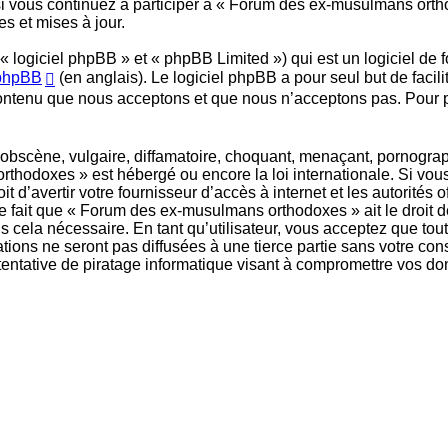
 si vous continuez à participer à « Forum des ex-musulmans orth
s et mises à jour.
logiciel phpBB » et « phpBB Limited ») qui est un logiciel de 
 phpBB
(en anglais). Le logiciel phpBB a pour seul but de facil
ontenu que nous acceptons et que nous n’acceptons pas. Pour p
bscène, vulgaire, diffamatoire, choquant, menaçant, pornographiq
thodoxes » est hébergé ou encore la loi internationale. Si vou
t d’avertir votre fournisseur d’accès à internet et les autorités 
e fait que « Forum des ex-musulmans orthodoxes » ait le droit de
 cela nécessaire. En tant qu’utilisateur, vous acceptez que tou
tions ne seront pas diffusées à une tierce partie sans votre c
ntative de piratage informatique visant à compromettre vos do