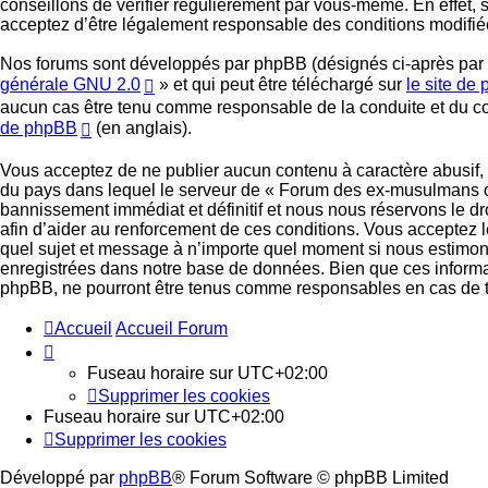
conseillons de vérifier régulièrement par vous-même. En effet,
acceptez d’être légalement responsable des conditions modifiée
Nos forums sont développés par phpBB (désignés ci-après par « 
générale GNU 2.0
» et qui peut être téléchargé sur
le site de
aucun cas être tenu comme responsable de la conduite et du c
de phpBB
(en anglais).
Vous acceptez de ne publier aucun contenu à caractère abusif, o
du pays dans lequel le serveur de « Forum des ex-musulmans or
bannissement immédiat et définitif et nous nous réservons le droi
afin d’aider au renforcement de ces conditions. Vous acceptez l
quel sujet et message à n’importe quel moment si nous estimons
enregistrées dans notre base de données. Bien que ces informa
phpBB, ne pourront être tenus comme responsables en cas de te
Accueil
Accueil Forum
Fuseau horaire sur
UTC+02:00
Supprimer les cookies
Fuseau horaire sur
UTC+02:00
Supprimer les cookies
Développé par
phpBB
® Forum Software © phpBB Limited