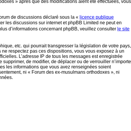
odoxes » après que des modifications aient été effectuées, vous
forum de discussions déclaré sous la «
licence publique
iter les discussions sur internet et phpBB Limited ne peut en
lus d’informations concernant phpBB, veuillez consulter
le site
ue, etc. qui pourrait transgresser la législation de votre pays,
s ne respectez pas ces dispositions, vous vous exposez à un
officielles. L’adresse IP de tous les messages est enregistrée
 supprimer, de modifier, de déplacer ou de verrouiller n’importe
tes les informations que vous avez renseignées soient
onsentement, ni « Forum des ex-musulmans orthodoxes », ni
nnées.