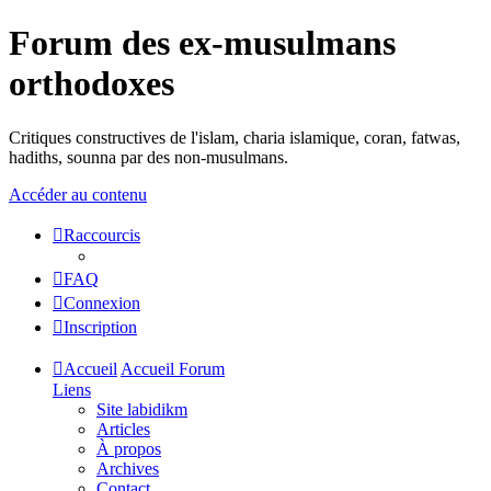
Forum des ex-musulmans
orthodoxes
Critiques constructives de l'islam, charia islamique, coran, fatwas,
hadiths, sounna par des non-musulmans.
Accéder au contenu
Raccourcis
FAQ
Connexion
Inscription
Accueil
Accueil Forum
Liens
Site labidikm
Articles
À propos
Archives
Contact