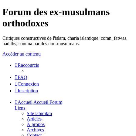
Forum des ex-musulmans
orthodoxes
Critiques constructives de l'islam, charia islamique, coran, fatwas,
hadiths, sounna par des non-musulmans.
Accéder au contenu
Raccourcis
FAQ
Connexion
Inscription
Accueil
Accueil Forum
Liens
Site labidikm
Articles
À propos
Archives
Contact