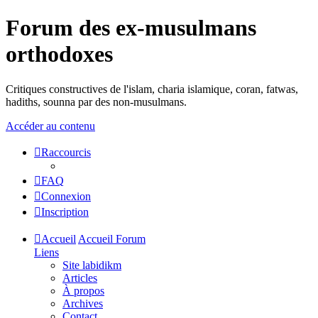
Forum des ex-musulmans
orthodoxes
Critiques constructives de l'islam, charia islamique, coran, fatwas,
hadiths, sounna par des non-musulmans.
Accéder au contenu
Raccourcis
FAQ
Connexion
Inscription
Accueil
Accueil Forum
Liens
Site labidikm
Articles
À propos
Archives
Contact