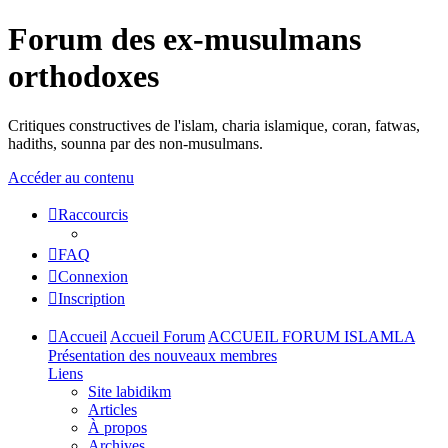
Forum des ex-musulmans
orthodoxes
Critiques constructives de l'islam, charia islamique, coran, fatwas,
hadiths, sounna par des non-musulmans.
Accéder au contenu
Raccourcis
FAQ
Connexion
Inscription
Accueil
Accueil Forum
ACCUEIL FORUM ISLAMLA
Présentation des nouveaux membres
Liens
Site labidikm
Articles
À propos
Archives