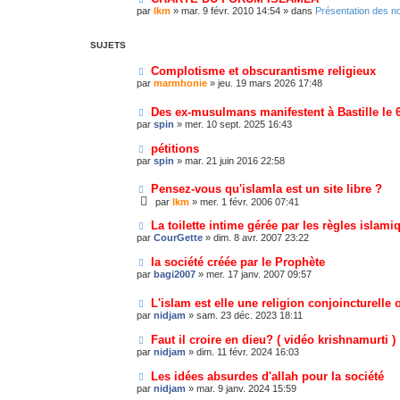
par
lkm
»
mar. 9 févr. 2010 14:54
» dans
Présentation des 
SUJETS
Complotisme et obscurantisme religieux
par
marmhonie
»
jeu. 19 mars 2026 17:48
Des ex-musulmans manifestent à Bastille le 
par
spin
»
mer. 10 sept. 2025 16:43
pétitions
par
spin
»
mar. 21 juin 2016 22:58
Pensez-vous qu'islamla est un site libre ?
par
lkm
»
mer. 1 févr. 2006 07:41
La toilette intime gérée par les règles islami
par
CourGette
»
dim. 8 avr. 2007 23:22
la société créée par le Prophète
par
bagi2007
»
mer. 17 janv. 2007 09:57
L'islam est elle une religion conjoincturelle 
par
nidjam
»
sam. 23 déc. 2023 18:11
Faut il croire en dieu? ( vidéo krishnamurti )
par
nidjam
»
dim. 11 févr. 2024 16:03
Les idées absurdes d'allah pour la société
par
nidjam
»
mar. 9 janv. 2024 15:59