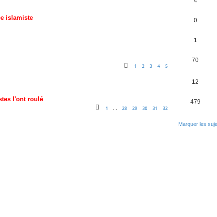
4
e islamiste
0
1
70
1
2
3
4
5
12
tes l'ont roulé
479
1
28
29
30
31
32
…
Marquer les suj