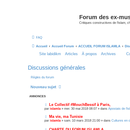
Forum des ex-mu
Critiques constructives de l'islam,
FAQ
Accueil
Accueil Forum
ACCUEIL FORUM ISLAMLA
Dis
Site labidikm
Articles
À propos
Archives
Co
Discussions générales
Règles du forum
Nouveau sujet
ANNONCES
Le Collectif #MouchBessif à Paris,
par
islamla
»
mer. 30 mai 2018 08:07
» dans
Apostats de l'i
Ma vie, ma Tunisie
par
islamla
»
sam. 10 mars 2018 21:00
» dans
Cultures en 
CHARTE DU FORUM ISLAMLA