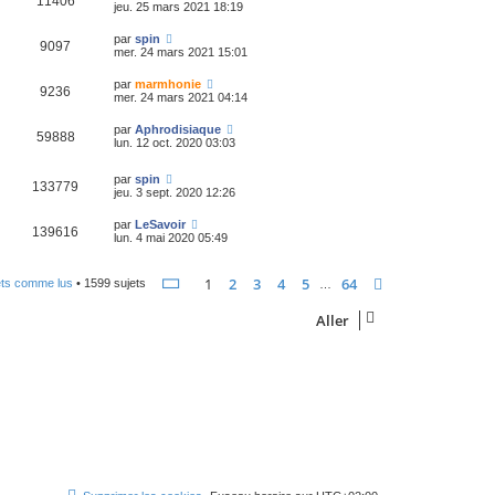
11406
jeu. 25 mars 2021 18:19
par
spin
9097
mer. 24 mars 2021 15:01
par
marmhonie
9236
mer. 24 mars 2021 04:14
par
Aphrodisiaque
59888
lun. 12 oct. 2020 03:03
par
spin
133779
jeu. 3 sept. 2020 12:26
par
LeSavoir
139616
lun. 4 mai 2020 05:49
Page
1
sur
64
1
2
3
4
5
64
Suivant
ets comme lus
• 1599 sujets
…
Aller