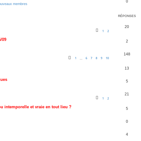
0
nouveaux membres
RÉPONSES
20
1
2
6/09
2
148
1
6
7
8
9
10
…
13
ques
5
21
1
2
ou intemporelle et vraie en tout lieu ?
5
0
4