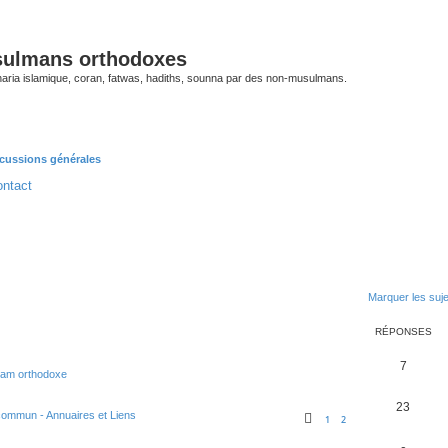
sulmans orthodoxes
 charia islamique, coran, fatwas, hadiths, sounna par des non-musulmans.
cussions générales
ntact
Marquer les suj
RÉPONSES
7
slam orthodoxe
23
commun - Annuaires et Liens
1
2