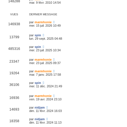
148288
mar. 9 févr. 2010 14:54
VUES
DERNIER MESSAGE
par
marmhonie
146938
mer. 15 juil. 2026 10:49
par
spin
13799
lun. 29 sept. 2025 04:48
par
spin
485316
mer. 23 juil. 2025 10:34
par
marmhonie
23347
mer. 23 juil. 2025 09:37
par
marmhonie
19264
mar. 7 janv. 2025 17:58
par
spin
36106
mer. 11 déc. 2024 21:49
par
marmhonie
16936
ven. 19 avr. 2024 23:10
par
nidjam
14693
dim. 11 févr. 2024 16:03
par
nidjam
18358
dim. 11 févr. 2024 11:13