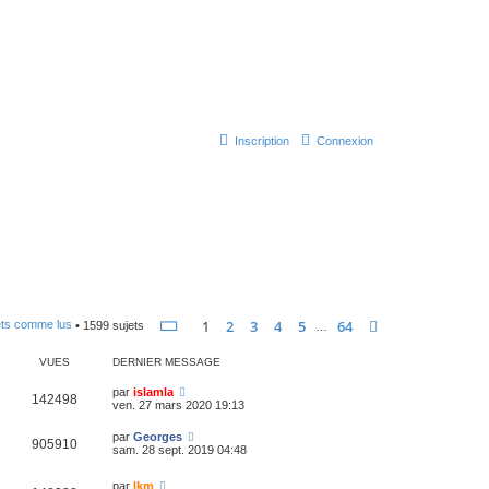
Inscription
Connexion
Page
1
sur
64
1
2
3
4
5
64
Suivant
ets comme lus
• 1599 sujets
…
VUES
DERNIER MESSAGE
par
islamla
142498
ven. 27 mars 2020 19:13
par
Georges
905910
sam. 28 sept. 2019 04:48
par
lkm