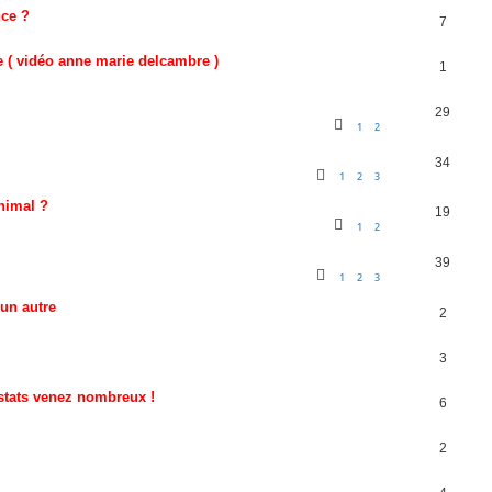
nce ?
7
me ( vidéo anne marie delcambre )
1
29
1
2
34
1
2
3
animal ?
19
1
2
39
1
2
3
un autre
2
3
tats venez nombreux !
6
2