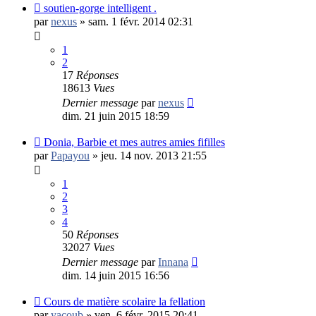
soutien-gorge intelligent .
par
nexus
»
sam. 1 févr. 2014 02:31
1
2
17
Réponses
18613
Vues
Dernier message
par
nexus
dim. 21 juin 2015 18:59
Donia, Barbie et mes autres amies fifilles
par
Papayou
»
jeu. 14 nov. 2013 21:55
1
2
3
4
50
Réponses
32027
Vues
Dernier message
par
Innana
dim. 14 juin 2015 16:56
Cours de matière scolaire la fellation
par
yacoub
»
ven. 6 févr. 2015 20:41