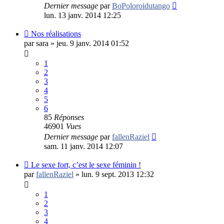
Dernier message
par
BoPoloroidutango
lun. 13 janv. 2014 12:25
Nos réalisations
par
sara
»
jeu. 9 janv. 2014 01:52
1
2
3
4
5
6
85
Réponses
46901
Vues
Dernier message
par
fallenRaziel
sam. 11 janv. 2014 12:07
Le sexe fort, c’est le sexe féminin !
par
fallenRaziel
»
lun. 9 sept. 2013 12:32
1
2
3
4