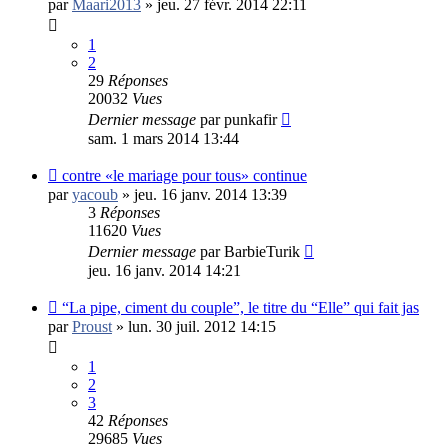
par
Maari2013
»
jeu. 27 févr. 2014 22:11
1
2
29
Réponses
20032
Vues
Dernier message
par
punkafir
sam. 1 mars 2014 13:44
contre «le mariage pour tous» continue
par
yacoub
»
jeu. 16 janv. 2014 13:39
3
Réponses
11620
Vues
Dernier message
par
BarbieTurik
jeu. 16 janv. 2014 14:21
“La pipe, ciment du couple”, le titre du “Elle” qui fait jas
par
Proust
»
lun. 30 juil. 2012 14:15
1
2
3
42
Réponses
29685
Vues