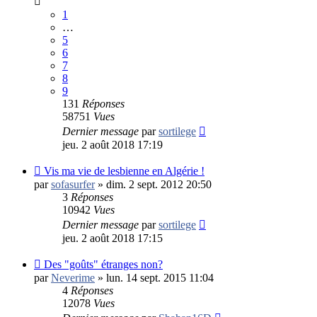
1
…
5
6
7
8
9
131
Réponses
58751
Vues
Dernier message
par
sortilege
jeu. 2 août 2018 17:19
Vis ma vie de lesbienne en Algérie !
par
sofasurfer
»
dim. 2 sept. 2012 20:50
3
Réponses
10942
Vues
Dernier message
par
sortilege
jeu. 2 août 2018 17:15
Des "goûts" étranges non?
par
Neverime
»
lun. 14 sept. 2015 11:04
4
Réponses
12078
Vues