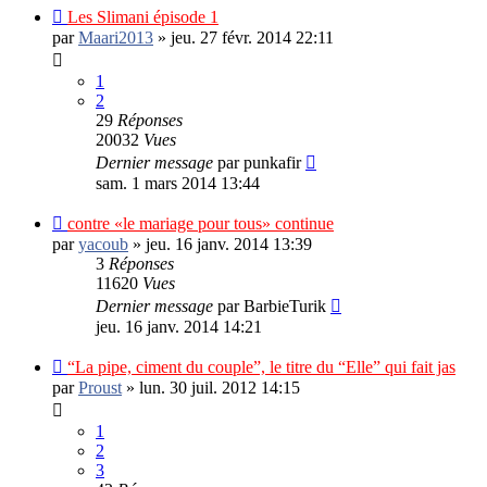
Les Slimani épisode 1
par
Maari2013
»
jeu. 27 févr. 2014 22:11
1
2
29
Réponses
20032
Vues
Dernier message
par
punkafir
sam. 1 mars 2014 13:44
contre «le mariage pour tous» continue
par
yacoub
»
jeu. 16 janv. 2014 13:39
3
Réponses
11620
Vues
Dernier message
par
BarbieTurik
jeu. 16 janv. 2014 14:21
“La pipe, ciment du couple”, le titre du “Elle” qui fait jas
par
Proust
»
lun. 30 juil. 2012 14:15
1
2
3