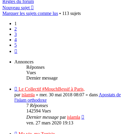
Règles du forum
Nouveau sujet
Marquer les sujets comme lus
• 113 sujets
1
2
3
4
5
Suivant
Annonces
Réponses
Vues
Dernier message
Le Collectif #MouchBessif à Paris,
par
islamla
»
mer. 30 mai 2018 08:07
» dans
Apostats de
l'islam orthodoxe
7
Réponses
142594
Vues
Dernier message
par
islamla
ven. 27 mars 2020 19:13
Ma vie, ma Tunisie