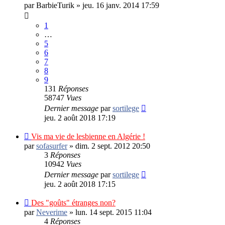
par
BarbieTurik
»
jeu. 16 janv. 2014 17:59
1
…
5
6
7
8
9
131
Réponses
58747
Vues
Dernier message
par
sortilege
jeu. 2 août 2018 17:19
Vis ma vie de lesbienne en Algérie !
par
sofasurfer
»
dim. 2 sept. 2012 20:50
3
Réponses
10942
Vues
Dernier message
par
sortilege
jeu. 2 août 2018 17:15
Des "goûts" étranges non?
par
Neverime
»
lun. 14 sept. 2015 11:04
4
Réponses