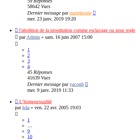
59
Réponses
58642
Vues
Dernier message
par
marmhonie
mer. 23 janv. 2019 19:20
l'abolition de la prostitution comme esclavage ou pour regle
par
Admin
»
sam. 16 juin 2007 15:00
1
2
3
4
45
Réponses
41639
Vues
Dernier message
par
yacoub
mer. 9 janv. 2019 11:33
L’homosexualité
par
lola
»
ven. 22 avr. 2005 19:03
1
…
9
10