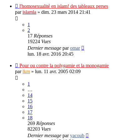
l'homosexualité en islam! des tableaux perses
par
islamla
»
dim. 23 mars 2014 21:41
1
2
17
Réponses
19224
Vues
Dernier message
par
omar
lun. 18 avr. 2016 20:45
Pour ou contre la polygamie et la monogamie
par
lkm
»
lun. 11 avr. 2005 02:09
1
…
14
15
16
17
18
269
Réponses
82203
Vues
Dernier message
par
yacoub