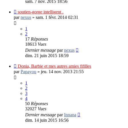
sam. 7 nov. 2015 18:56
soutien-gorge intelligent .
par
nexus
»
sam. 1 févr. 2014 02:31
1
2
17
Réponses
18613
Vues
Dernier message
par
nexus
dim. 21 juin 2015 18:59
Donia, Barbie et mes autres amies fifilles
par
Papayou
»
jeu. 14 nov. 2013 21:55
1
2
3
4
50
Réponses
32027
Vues
Dernier message
par
Innana
dim. 14 juin 2015 16:56