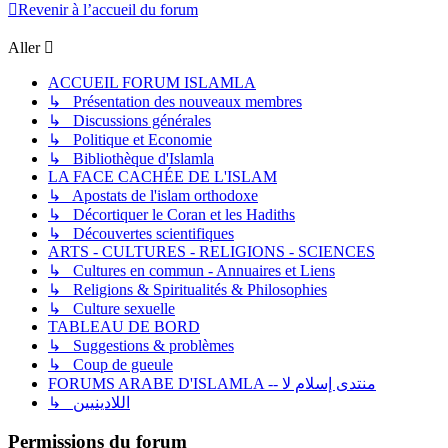
Revenir à l’accueil du forum
Aller
ACCUEIL FORUM ISLAMLA
↳ Présentation des nouveaux membres
↳ Discussions générales
↳ Politique et Economie
↳ Bibliothèque d'Islamla
LA FACE CACHÉE DE L'ISLAM
↳ Apostats de l'islam orthodoxe
↳ Décortiquer le Coran et les Hadiths
↳ Découvertes scientifiques
ARTS - CULTURES - RELIGIONS - SCIENCES
↳ Cultures en commun - Annuaires et Liens
↳ Religions & Spiritualités & Philosophies
↳ Culture sexuelle
TABLEAU DE BORD
↳ Suggestions & problèmes
↳ Coup de gueule
FORUMS ARABE D'ISLAMLA -- منتدى إسلام لا
↳ اللادينيين
Permissions du forum