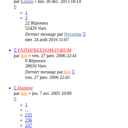
par
Krinou
»
lun. 30 déc. 2013 18:14
1
2
22
Réponses
52429
Vues
Dernier message
par
Neverime
mer. 24 août 2016 11:07
FAITHFREEDOM-FORUM
par
lkm
»
ven. 27 janv. 2006 22:41
0
Réponses
28610
Vues
Dernier message
par
lkm
ven. 27 janv. 2006 22:41
Humour
par
lkm
»
jeu. 7 avr. 2005 10:09
1
…
235
236
237