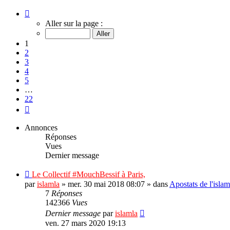
Page
1
Aller sur la page :
sur
22
1
2
3
4
5
…
22
Suivant
Annonces
Réponses
Vues
Dernier message
Le Collectif #MouchBessif à Paris,
par
islamla
»
mer. 30 mai 2018 08:07
» dans
Apostats de l'isla
7
Réponses
142366
Vues
Dernier message
par
islamla
ven. 27 mars 2020 19:13