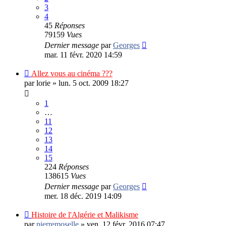
3
4
45
Réponses
79159
Vues
Dernier message
par
Georges
mar. 11 févr. 2020 14:59
Allez vous au cinéma ???
par
lorie
»
lun. 5 oct. 2009 18:27
1
…
11
12
13
14
15
224
Réponses
138615
Vues
Dernier message
par
Georges
mer. 18 déc. 2019 14:09
Histoire de l'Algérie et Malikisme
par
pierremoselle
»
ven. 12 févr. 2016 07:47