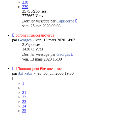
238
239
3575
Réponses
777667
Vues
Dernier message
par
Capricorne
sam. 25 avr. 2020 00:08
coronavirus/coranovirus
par
Georges
»
ven. 13 mars 2020 14:07
2
Réponses
143073
Vues
Dernier message
par
Georges
ven. 13 mars 2020 15:30
L'humour peut être une arme
par
jbil-kebir
»
jeu. 30 juin 2005 19:30
1
…
21
22
23
24
25