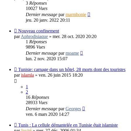
3
Réponses
10027
Vues
Dernier message
par
marmhonie
jeu. 20 janv. 2022 20:11
Nouveau confinement
par
Aphrodisiaque
»
mer. 28 oct. 2020 20:20
1
Réponses
9896
Vues
Dernier message
par
moame
lun. 2 nov. 2020 15:07
Tunisie: carnage dans un hôtel, 28 morts dont des touristes
par
islamla
»
ven. 26 juin 2015 18:20
1
2
16
Réponses
28933
Vues
Dernier message
par
Georges
ven. 6 mars 2020 14:27
Tunis : La cellule démantelée en Tunisie était islamiste
par
Invité
»
mer. 27 déc. 2006 01:34