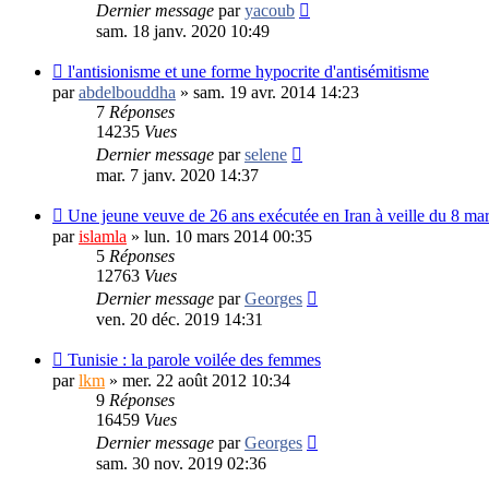
Dernier message
par
yacoub
sam. 18 janv. 2020 10:49
l'antisionisme et une forme hypocrite d'antisémitisme
par
abdelbouddha
»
sam. 19 avr. 2014 14:23
7
Réponses
14235
Vues
Dernier message
par
selene
mar. 7 janv. 2020 14:37
Une jeune veuve de 26 ans exécutée en Iran à veille du 8 ma
par
islamla
»
lun. 10 mars 2014 00:35
5
Réponses
12763
Vues
Dernier message
par
Georges
ven. 20 déc. 2019 14:31
Tunisie : la parole voilée des femmes
par
lkm
»
mer. 22 août 2012 10:34
9
Réponses
16459
Vues
Dernier message
par
Georges
sam. 30 nov. 2019 02:36