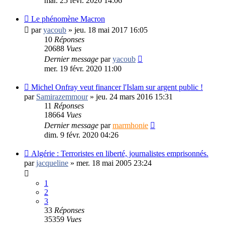
mar. 25 févr. 2020 14:06
Le phénomène Macron
par
yacoub
»
jeu. 18 mai 2017 16:05
10
Réponses
20688
Vues
Dernier message
par
yacoub
mer. 19 févr. 2020 11:00
Michel Onfray veut financer l'Islam sur argent public !
par
Samirazemmour
»
jeu. 24 mars 2016 15:31
11
Réponses
18664
Vues
Dernier message
par
marmhonie
dim. 9 févr. 2020 04:26
Algérie : Terroristes en liberté, journalistes emprisonnés.
par
jacqueline
»
mer. 18 mai 2005 23:24
1
2
3
33
Réponses
35359
Vues