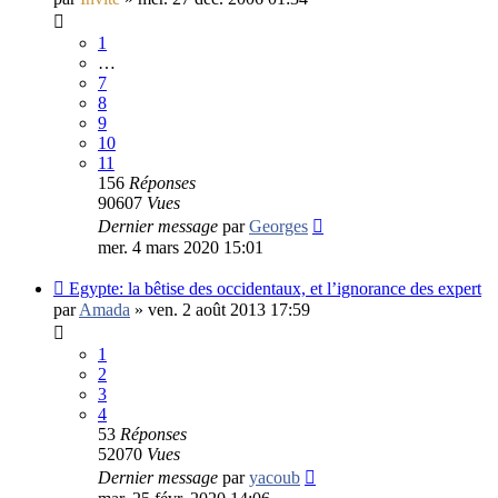
1
…
7
8
9
10
11
156
Réponses
90607
Vues
Dernier message
par
Georges
mer. 4 mars 2020 15:01
Egypte: la bêtise des occidentaux, et l’ignorance des expert
par
Amada
»
ven. 2 août 2013 17:59
1
2
3
4
53
Réponses
52070
Vues
Dernier message
par
yacoub