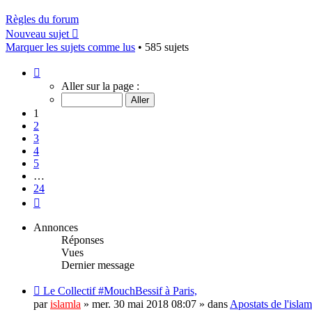
Règles du forum
Nouveau sujet
Marquer les sujets comme lus
• 585 sujets
Page
1
Aller sur la page :
sur
24
1
2
3
4
5
…
24
Suivant
Annonces
Réponses
Vues
Dernier message
Le Collectif #MouchBessif à Paris,
par
islamla
»
mer. 30 mai 2018 08:07
» dans
Apostats de l'isla