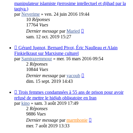
manipulateur islamiste (terrosime intellectuel et djihad par la
taqiya.)
par
Neverime
»
ven. 24 juin 2016 19:44
10
Réponses
17764
Vues
Dernier message
par
Maried
sam. 12 oct. 2019 15:27
Gérard Jugnot, Bernard Pivot, Éric Naulleau et Alain
Finkielkraut sur Marxisme culturel
par
Samirazemmour
»
mer. 16 mars 2016 09:54
2
Réponses
10844
Vues
Dernier message
par
yacoub
dim. 15 sept. 2019 14:43
Trois femmes condamnées à 55 ans de prison pour avoir
refusé de mettre le hidjab obligatoire en Iran
par
kino
»
sam. 3 août 2019 17:49
2
Réponses
9886
Vues
Dernier message
par
marmhonie
mer. 7 août 2019 13:33