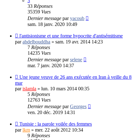
3
33
Réponses
35359
Vues
Dernier message
par
yacoub
sam. 18 janv. 2020 10:49
l'antisionisme et une forme hypocrite d'antisémitisme
par
abdelbouddha
»
sam. 19 avr. 2014 14:23
7
Réponses
14235
Vues
Dernier message
par
selene
mar. 7 janv. 2020 14:37
Une jeune veuve de 26 ans exécutée en Iran à veille du 8
mar
par
islamla
»
lun. 10 mars 2014 00:35
5
Réponses
12763
Vues
Dernier message
par
Georges
ven. 20 déc. 2019 14:31
Tunisie : la parole voilée des femmes
par
lkm
»
mer. 22 août 2012 10:34
9
Réponses