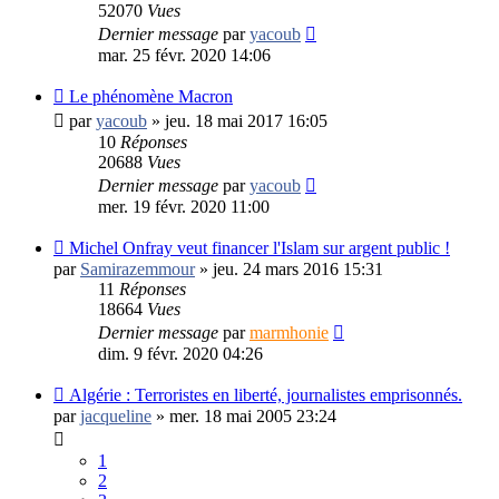
52070
Vues
Dernier message
par
yacoub
mar. 25 févr. 2020 14:06
Le phénomène Macron
par
yacoub
»
jeu. 18 mai 2017 16:05
10
Réponses
20688
Vues
Dernier message
par
yacoub
mer. 19 févr. 2020 11:00
Michel Onfray veut financer l'Islam sur argent public !
par
Samirazemmour
»
jeu. 24 mars 2016 15:31
11
Réponses
18664
Vues
Dernier message
par
marmhonie
dim. 9 févr. 2020 04:26
Algérie : Terroristes en liberté, journalistes emprisonnés.
par
jacqueline
»
mer. 18 mai 2005 23:24
1
2