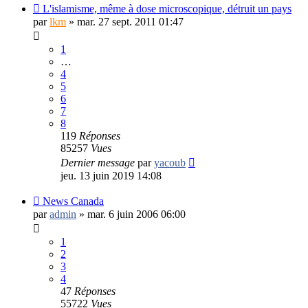
L'islamisme, même à dose microscopique, détruit un pays
par
lkm
»
mar. 27 sept. 2011 01:47
1
…
4
5
6
7
8
119
Réponses
85257
Vues
Dernier message
par
yacoub
jeu. 13 juin 2019 14:08
News Canada
par
admin
»
mar. 6 juin 2006 06:00
1
2
3
4
47
Réponses
55722
Vues