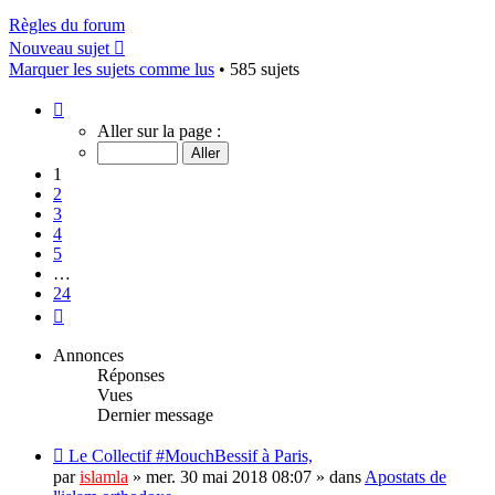
Règles du forum
Nouveau sujet
Marquer les sujets comme lus
• 585 sujets
Page
1
Aller sur la page :
sur
24
1
2
3
4
5
…
24
Suivant
Annonces
Réponses
Vues
Dernier message
Le Collectif #MouchBessif à Paris,
par
islamla
»
mer. 30 mai 2018 08:07
» dans
Apostats de