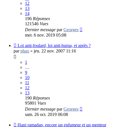
12
13
14
196
Réponses
121546
Vues
Dernier message
par
Georges
mer. 6 nov. 2019 05:08
Loi anti-foulard, loi anti-burqa, et après ?
par
phax
»
jeu. 22 nov. 2007 11:16
1
…
9
10
11
12
13
190
Réponses
95801
Vues
Dernier message
par
Georges
sam. 26 oct. 2019 06:08
Hani ramadan, encore un enfumeur et un menteur