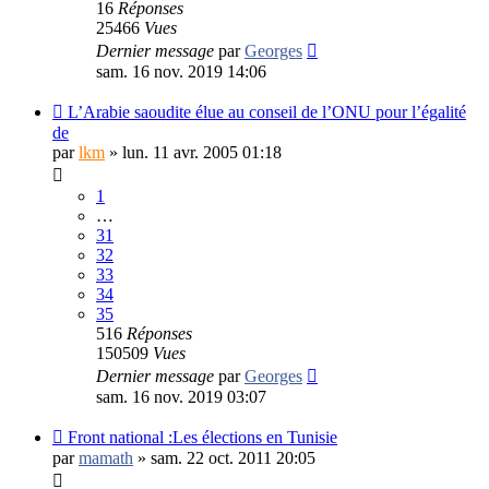
16
Réponses
25466
Vues
Dernier message
par
Georges
sam. 16 nov. 2019 14:06
L’Arabie saoudite élue au conseil de l’ONU pour l’égalité
de
par
lkm
»
lun. 11 avr. 2005 01:18
1
…
31
32
33
34
35
516
Réponses
150509
Vues
Dernier message
par
Georges
sam. 16 nov. 2019 03:07
Front national :Les élections en Tunisie
par
mamath
»
sam. 22 oct. 2011 20:05