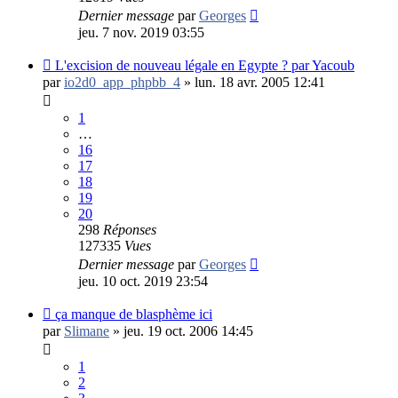
Dernier message
par
Georges
jeu. 7 nov. 2019 03:55
L'excision de nouveau légale en Egypte ? par Yacoub
par
io2d0_app_phpbb_4
»
lun. 18 avr. 2005 12:41
1
…
16
17
18
19
20
298
Réponses
127335
Vues
Dernier message
par
Georges
jeu. 10 oct. 2019 23:54
ça manque de blasphème ici
par
Slimane
»
jeu. 19 oct. 2006 14:45
1
2