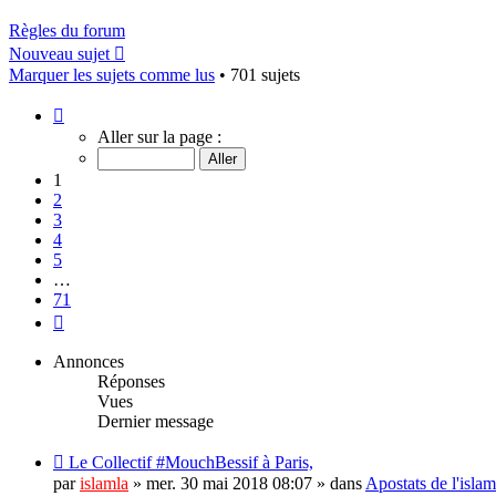
Règles du forum
Nouveau sujet
Marquer les sujets comme lus
• 701 sujets
Page
1
Aller sur la page :
sur
71
1
2
3
4
5
…
71
Suivant
Annonces
Réponses
Vues
Dernier message
Le Collectif #MouchBessif à Paris,
par
islamla
»
mer. 30 mai 2018 08:07
» dans
Apostats de l'isla