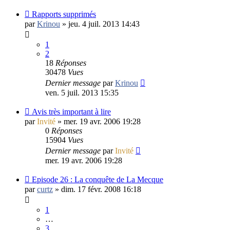
Rapports supprimés
par
Krinou
»
jeu. 4 juil. 2013 14:43
1
2
18
Réponses
30478
Vues
Dernier message
par
Krinou
ven. 5 juil. 2013 15:35
Avis très important à lire
par
Invité
»
mer. 19 avr. 2006 19:28
0
Réponses
15904
Vues
Dernier message
par
Invité
mer. 19 avr. 2006 19:28
Episode 26 : La conquête de La Mecque
par
curtz
»
dim. 17 févr. 2008 16:18
1
…
3