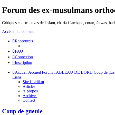
Forum des ex-musulmans ortho
Critiques constructives de l'islam, charia islamique, coran, fatwas, h
Accéder au contenu
Raccourcis
FAQ
Connexion
Inscription
Accueil
Accueil Forum
TABLEAU DE BORD
Coup de gue
Liens
Site labidikm
Articles
À propos
Archives
Contact
Coup de gueule