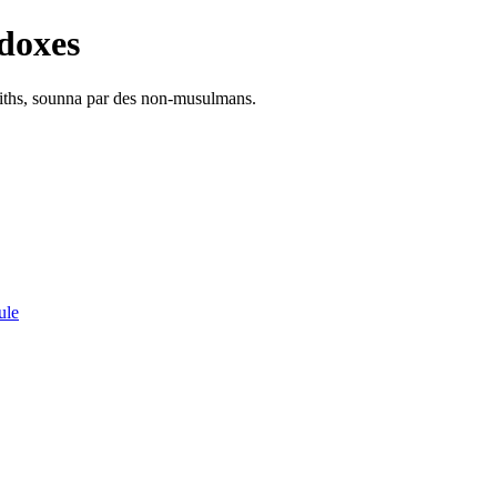
doxes
adiths, sounna par des non-musulmans.
ule