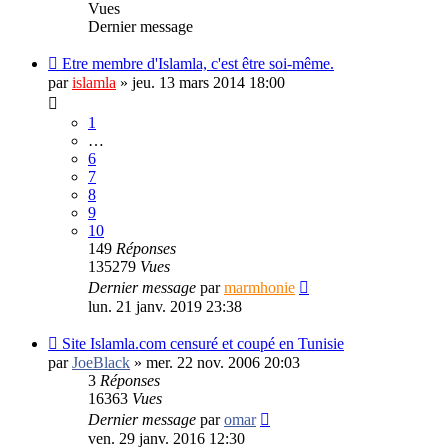
Vues
Dernier message
Etre membre d'Islamla, c'est être soi-même.
par
islamla
»
jeu. 13 mars 2014 18:00
1
…
6
7
8
9
10
149
Réponses
135279
Vues
Dernier message
par
marmhonie
lun. 21 janv. 2019 23:38
Site Islamla.com censuré et coupé en Tunisie
par
JoeBlack
»
mer. 22 nov. 2006 20:03
3
Réponses
16363
Vues
Dernier message
par
omar
ven. 29 janv. 2016 12:30