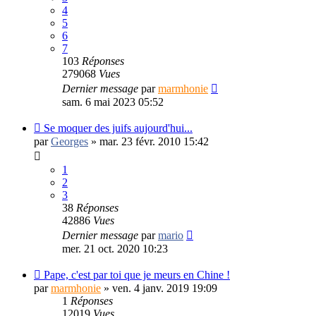
4
5
6
7
103
Réponses
279068
Vues
Dernier message
par
marmhonie
sam. 6 mai 2023 05:52
Se moquer des juifs aujourd'hui...
par
Georges
»
mar. 23 févr. 2010 15:42
1
2
3
38
Réponses
42886
Vues
Dernier message
par
mario
mer. 21 oct. 2020 10:23
Pape, c'est par toi que je meurs en Chine !
par
marmhonie
»
ven. 4 janv. 2019 19:09
1
Réponses
12019
Vues