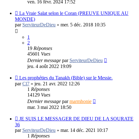
ven. 16 févr. 2024 17:52
La Vraie Salat selon le Coran (PREUVE UNIQUE AU
MONDE)
par
ServiteurDeDieu
»
mer. 5 déc. 2018 10:35
1
2
19
Réponses
45601
Vues
Dernier message
par
ServiteurDeDieu
jeu. 4 août 2022 19:09
Les prophéties du Tanakh (Bible) sur le Messie.
par
Cl7
»
jeu. 21 avr. 2022 12:26
1
Réponses
14129
Vues
Dernier message
par
marmhonie
mar. 3 mai 2022 18:50
JE SUIS LE MESSAGER DE DIEU DE LA SOURATE
36
par
ServiteurDeDieu
»
mar. 14 déc. 2021 10:17
1
Réponses