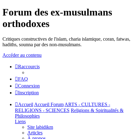
Forum des ex-musulmans
orthodoxes
Critiques constructives de l'islam, charia islamique, coran, fatwas,
hadiths, sounna par des non-musulmans.
Accéder au contenu
Raccourcis
FAQ
Connexion
Inscription
Accueil
Accueil Forum
ARTS - CULTURES -
RELIGIONS - SCIENCES
Religions & Spiritualités &
Philosophies
Liens
Site labidikm
Articles
À propos