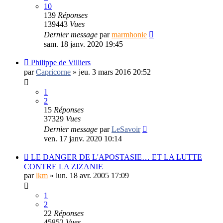
10
139
Réponses
139443
Vues
Dernier message
par
marmhonie
sam. 18 janv. 2020 19:45
Philippe de Villiers
par
Capricorne
»
jeu. 3 mars 2016 20:52
1
2
15
Réponses
37329
Vues
Dernier message
par
LeSavoir
ven. 17 janv. 2020 10:14
LE DANGER DE L'APOSTASIE… ET LA LUTTE
CONTRE LA ZIZANIE
par
lkm
»
lun. 18 avr. 2005 17:09
1
2
22
Réponses
45852
Vues