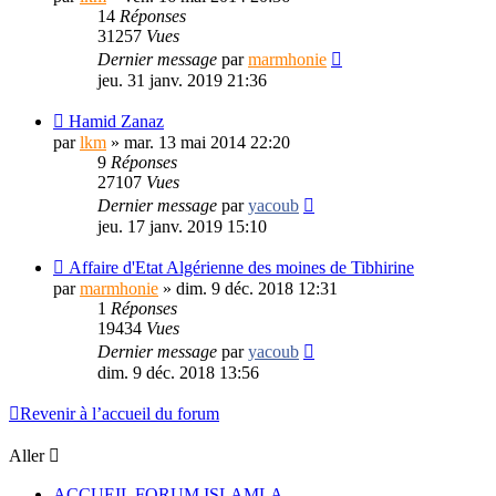
14
Réponses
31257
Vues
Dernier message
par
marmhonie
jeu. 31 janv. 2019 21:36
Hamid Zanaz
par
lkm
»
mar. 13 mai 2014 22:20
9
Réponses
27107
Vues
Dernier message
par
yacoub
jeu. 17 janv. 2019 15:10
Affaire d'Etat Algérienne des moines de Tibhirine
par
marmhonie
»
dim. 9 déc. 2018 12:31
1
Réponses
19434
Vues
Dernier message
par
yacoub
dim. 9 déc. 2018 13:56
Revenir à l’accueil du forum
Aller
ACCUEIL FORUM ISLAMLA