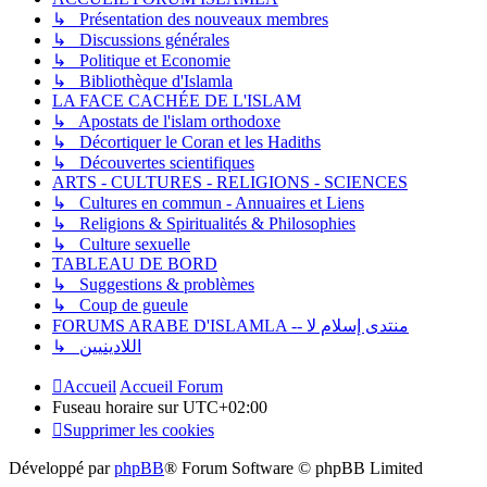
↳ Présentation des nouveaux membres
↳ Discussions générales
↳ Politique et Economie
↳ Bibliothèque d'Islamla
LA FACE CACHÉE DE L'ISLAM
↳ Apostats de l'islam orthodoxe
↳ Décortiquer le Coran et les Hadiths
↳ Découvertes scientifiques
ARTS - CULTURES - RELIGIONS - SCIENCES
↳ Cultures en commun - Annuaires et Liens
↳ Religions & Spiritualités & Philosophies
↳ Culture sexuelle
TABLEAU DE BORD
↳ Suggestions & problèmes
↳ Coup de gueule
FORUMS ARABE D'ISLAMLA -- منتدى إسلام لا
↳ اللادينيين
Accueil
Accueil Forum
Fuseau horaire sur
UTC+02:00
Supprimer les cookies
Développé par
phpBB
® Forum Software © phpBB Limited