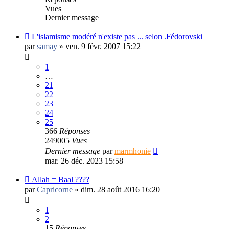
Vues
Dernier message
L'islamisme modéré n'existe pas ... selon .Fédorovski
par
samay
»
ven. 9 févr. 2007 15:22
1
…
21
22
23
24
25
366
Réponses
249005
Vues
Dernier message
par
marmhonie
mar. 26 déc. 2023 15:58
Allah = Baal ????
par
Capricorne
»
dim. 28 août 2016 16:20
1
2
15
Réponses