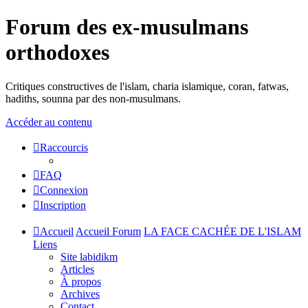
Forum des ex-musulmans
orthodoxes
Critiques constructives de l'islam, charia islamique, coran, fatwas,
hadiths, sounna par des non-musulmans.
Accéder au contenu
Raccourcis
FAQ
Connexion
Inscription
Accueil
Accueil Forum
LA FACE CACHÉE DE L'ISLAM
Liens
Site labidikm
Articles
À propos
Archives
Contact