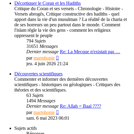
message
Décortiquer le Coran et les Hadiths
Critique du Coran et ses versets - Chronologie - Histoire -
Versets abrogés, Critique constructive des hadiths - quel
apport dans la vie d'un musulman ? La réalité de la charia et
de ses horreurs un peu partout dans le monde. Comment
l'islam règle la vie des gens - comment les religieux
oppressent le peuple
794
Sujets
31651
Messages
Dernier message
Re: La Mecque n'existait pas …
Consulter
par
marmhonie
le
jeu. 4 juin 2026 21:24
dernier
message
Découvertes scientifiques
Commenter et informer des dernières découvertes
scientifiques - historiques ou géologiques - Critiques des
théories et des scientifiques.
63
Sujets
1494
Messages
Dernier message
Re: Allah = Baal ????
Consulter
par
marmhonie
le
sam. 6 mai 2023 06:01
dernier
message
Sujets actifs
Réponses