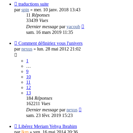
traductions suite
par
spin
»
mer. 10 janv. 2018 13:43
11
Réponses
33439
Vues
Dernier message
par
yacoub
sam. 16 mars 2019 11:35
Comment définiriez vous l'univers
par
nexus
»
lun. 28 mai 2012 21:02
1
…
9
10
11
12
13
184
Réponses
162211
Vues
Dernier message
par
nexus
sam. 23 févr. 2019 15:23
Libérez Meriam Yehya Ibrahim
par
lkm
»
ven. 16 mai 2014 20:36