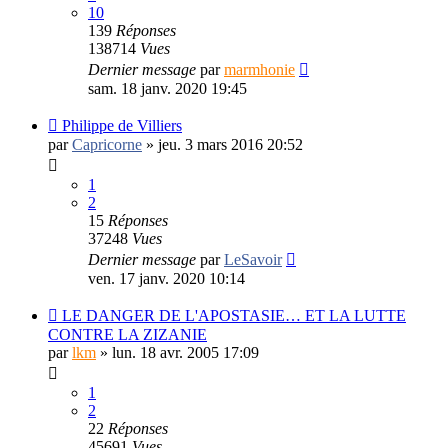
10
139
Réponses
138714
Vues
Dernier message
par
marmhonie
sam. 18 janv. 2020 19:45
Philippe de Villiers
par
Capricorne
»
jeu. 3 mars 2016 20:52
1
2
15
Réponses
37248
Vues
Dernier message
par
LeSavoir
ven. 17 janv. 2020 10:14
LE DANGER DE L'APOSTASIE… ET LA LUTTE
CONTRE LA ZIZANIE
par
lkm
»
lun. 18 avr. 2005 17:09
1
2
22
Réponses
45691
Vues