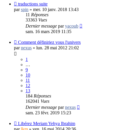
traductions suite
par
spin
»
mer. 10 janv. 2018 13:43
11
Réponses
33363
Vues
Dernier message
par
yacoub
sam. 16 mars 2019 11:35
Comment définiriez vous l'univers
par
nexus
»
lun. 28 mai 2012 21:02
1
…
9
10
11
12
13
184
Réponses
162041
Vues
Dernier message
par
nexus
sam. 23 févr. 2019 15:23
Libérez Meriam Yehya Ibrahim
par
lkm
»
ven. 16 mai 2014 20:36