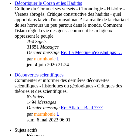
message
Décortiquer le Coran et les Hadiths
Critique du Coran et ses versets - Chronologie - Histoire -
Versets abrogés, Critique constructive des hadiths - quel
apport dans la vie d'un musulman ? La réalité de la charia et
de ses horreurs un peu partout dans le monde. Comment
l'islam règle la vie des gens - comment les religieux
oppressent le peuple
794
Sujets
31651
Messages
Dernier message
Re: La Mecque n'existait pas …
Consulter
par
marmhonie
le
jeu. 4 juin 2026 21:24
dernier
message
Découvertes scientifiques
Commenter et informer des dernières découvertes
scientifiques - historiques ou géologiques - Critiques des
théories et des scientifiques.
63
Sujets
1494
Messages
Dernier message
Re: Allah = Baal ????
Consulter
par
marmhonie
le
sam. 6 mai 2023 06:01
dernier
message
Sujets actifs
Réponses