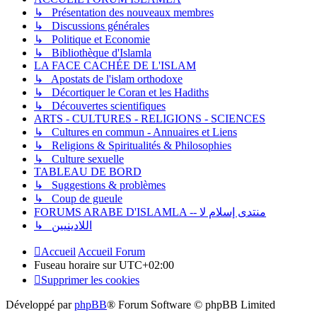
↳ Présentation des nouveaux membres
↳ Discussions générales
↳ Politique et Economie
↳ Bibliothèque d'Islamla
LA FACE CACHÉE DE L'ISLAM
↳ Apostats de l'islam orthodoxe
↳ Décortiquer le Coran et les Hadiths
↳ Découvertes scientifiques
ARTS - CULTURES - RELIGIONS - SCIENCES
↳ Cultures en commun - Annuaires et Liens
↳ Religions & Spiritualités & Philosophies
↳ Culture sexuelle
TABLEAU DE BORD
↳ Suggestions & problèmes
↳ Coup de gueule
FORUMS ARABE D'ISLAMLA -- منتدى إسلام لا
↳ اللادينيين
Accueil
Accueil Forum
Fuseau horaire sur
UTC+02:00
Supprimer les cookies
Développé par
phpBB
® Forum Software © phpBB Limited