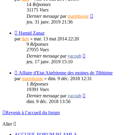
14
Réponses
31175
Vues
Dernier message
par
marmhonie
jeu. 31 janv. 2019 21:36
Hamid Zanaz
par
lkm
»
mar. 13 mai 2014 22:20
9
Réponses
27055
Vues
Dernier message
par
yacoub
jeu. 17 janv. 2019 15:10
Affaire d'Etat Algérienne des moines de Tibhirine
par
marmhonie
»
dim. 9 déc. 2018 12:31
1
Réponses
19391
Vues
Dernier message
par
yacoub
dim. 9 déc. 2018 13:56
Revenir à l’accueil du forum
Aller
ACCUEIL FORUM ISLAMLA