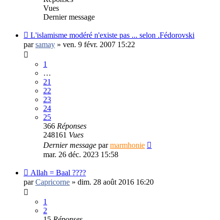
Vues
Dernier message
L'islamisme modéré n'existe pas ... selon .Fédorovski
par
samay
»
ven. 9 févr. 2007 15:22
1
…
21
22
23
24
25
366
Réponses
248161
Vues
Dernier message
par
marmhonie
mar. 26 déc. 2023 15:58
Allah = Baal ????
par
Capricorne
»
dim. 28 août 2016 16:20
1
2
15
Réponses