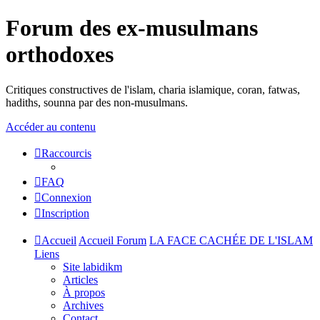
Forum des ex-musulmans
orthodoxes
Critiques constructives de l'islam, charia islamique, coran, fatwas,
hadiths, sounna par des non-musulmans.
Accéder au contenu
Raccourcis
FAQ
Connexion
Inscription
Accueil
Accueil Forum
LA FACE CACHÉE DE L'ISLAM
Liens
Site labidikm
Articles
À propos
Archives
Contact