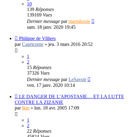
10
139
Réponses
139169
Vues
Dernier message
par
marmhonie
sam. 18 janv. 2020 19:45
Philippe de Villiers
par
Capricorne
»
jeu. 3 mars 2016 20:52
1
2
15
Réponses
37326
Vues
Dernier message
par
LeSavoir
ven. 17 janv. 2020 10:14
LE DANGER DE L'APOSTASIE… ET LA LUTTE
CONTRE LA ZIZANIE
par
lkm
»
lun. 18 avr. 2005 17:09
1
2
22
Réponses
45824
Vues