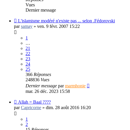
Vues
Dernier message
L'islamisme modéré n'existe pas ... selon .Fédorovski
par
samay
»
ven. 9 févr. 2007 15:22
1
…
21
22
23
24
25
366
Réponses
248836
Vues
Dernier message
par
marmhonie
mar. 26 déc. 2023 15:58
Allah = Baal ????
par
Capricorne
»
dim. 28 août 2016 16:20
1
2
15
Réponses