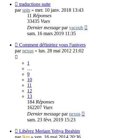
traductions suite
par
spin
»
mer. 10 janv. 2018 13:43
11
Réponses
33435
Vues
Dernier message
par
yacoub
sam. 16 mars 2019 11:35
Comment définiriez vous l'univers
par
nexus
»
lun. 28 mai 2012 21:02
1
…
9
10
11
12
13
184
Réponses
162207
Vues
Dernier message
par
nexus
sam. 23 févr. 2019 15:23
Libérez Meriam Yehya Ibrahim
par
lkm
»
ven. 16 mai 2014 20:36