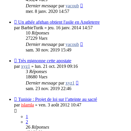
Dernier message
par
yacoub
mer. 8 janv. 2020 14:57
Un athée afghan obtient l'asile en Angleterre
par
BarbieTurik
»
jeu. 16 janv. 2014 14:57
10
Réponses
27229
Vues
Dernier message
par
yacoub
sam. 30 nov. 2019 15:49
Très mignonne cette apostate
par
xyz1
»
lun. 21 oct. 2019 09:16
3
Réponses
18680
Vues
Dernier message
par
xyz1
sam. 23 nov. 2019 22:46
Tunisie : Projet de loi sur l’atteinte au sacré
par
islamla
»
ven. 3 août 2012 10:47
1
2
26
Réponses