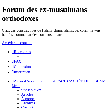
Forum des ex-musulmans
orthodoxes
Critiques constructives de l'islam, charia islamique, coran, fatwas,
hadiths, sounna par des non-musulmans.
Accéder au contenu
Raccourcis
FAQ
Connexion
Inscription
Accueil
Accueil Forum
LA FACE CACHÉE DE L'ISLAM
Liens
Site labidikm
Articles
À propos
Archives
Contact