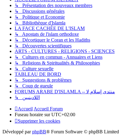
↳ Présentation des nouveaux membres
↳ Discussions générales
↳ Politique et Economie
↳ Bibliothèque d'Islamla
LA FACE CACHÉE DE L'ISLAM
↳ Apostats de l'islam orthodoxe
↳ Décortiquer le Coran et les Hadiths
↳ Découvertes scientifiques
ARTS - CULTURES - RELIGIONS - SCIENCES
↳ Cultures en commun - Annuaires et Liens
↳ Religions & Spiritualités & Philosophies
↳ Culture sexuelle
TABLEAU DE BORD
↳ Suggestions & problèmes
↳ Coup de gueule
FORUMS ARABE D'ISLAMLA -- منتدى إسلام لا
↳ اللادينيين
Accueil
Accueil Forum
Fuseau horaire sur
UTC+02:00
Supprimer les cookies
Développé par
phpBB
® Forum Software © phpBB Limited