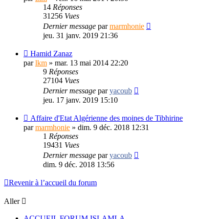
14
Réponses
31256
Vues
Dernier message
par
marmhonie
jeu. 31 janv. 2019 21:36
Hamid Zanaz
par
lkm
»
mar. 13 mai 2014 22:20
9
Réponses
27104
Vues
Dernier message
par
yacoub
jeu. 17 janv. 2019 15:10
Affaire d'Etat Algérienne des moines de Tibhirine
par
marmhonie
»
dim. 9 déc. 2018 12:31
1
Réponses
19431
Vues
Dernier message
par
yacoub
dim. 9 déc. 2018 13:56
Revenir à l’accueil du forum
Aller
ACCUEIL FORUM ISLAMLA