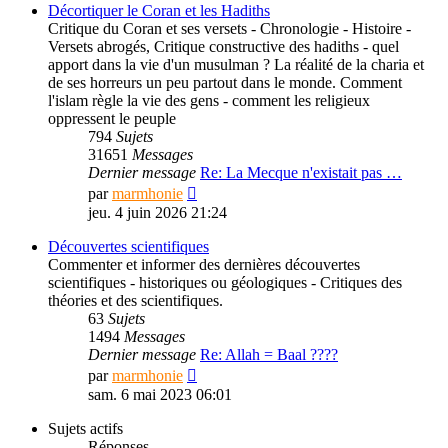
message
Décortiquer le Coran et les Hadiths
Critique du Coran et ses versets - Chronologie - Histoire -
Versets abrogés, Critique constructive des hadiths - quel
apport dans la vie d'un musulman ? La réalité de la charia et
de ses horreurs un peu partout dans le monde. Comment
l'islam règle la vie des gens - comment les religieux
oppressent le peuple
794
Sujets
31651
Messages
Dernier message
Re: La Mecque n'existait pas …
Consulter
par
marmhonie
le
jeu. 4 juin 2026 21:24
dernier
message
Découvertes scientifiques
Commenter et informer des dernières découvertes
scientifiques - historiques ou géologiques - Critiques des
théories et des scientifiques.
63
Sujets
1494
Messages
Dernier message
Re: Allah = Baal ????
Consulter
par
marmhonie
le
sam. 6 mai 2023 06:01
dernier
message
Sujets actifs
Réponses