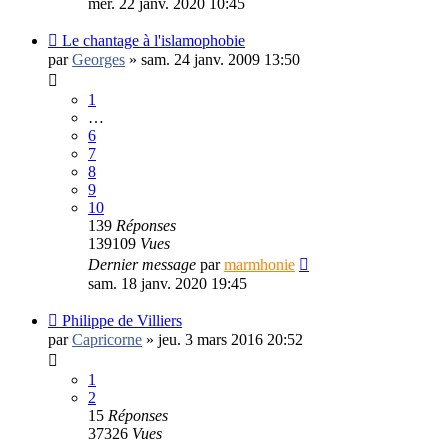
mer. 22 janv. 2020 10:45
Le chantage à l'islamophobie
par
Georges
»
sam. 24 janv. 2009 13:50
1
…
6
7
8
9
10
139
Réponses
139109
Vues
Dernier message
par
marmhonie
sam. 18 janv. 2020 19:45
Philippe de Villiers
par
Capricorne
»
jeu. 3 mars 2016 20:52
1
2
15
Réponses
37326
Vues