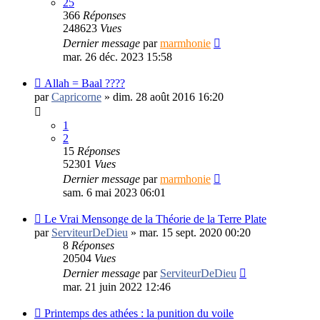
25
366
Réponses
248623
Vues
Dernier message
par
marmhonie
mar. 26 déc. 2023 15:58
Allah = Baal ????
par
Capricorne
»
dim. 28 août 2016 16:20
1
2
15
Réponses
52301
Vues
Dernier message
par
marmhonie
sam. 6 mai 2023 06:01
Le Vrai Mensonge de la Théorie de la Terre Plate
par
ServiteurDeDieu
»
mar. 15 sept. 2020 00:20
8
Réponses
20504
Vues
Dernier message
par
ServiteurDeDieu
mar. 21 juin 2022 12:46
Printemps des athées : la punition du voile