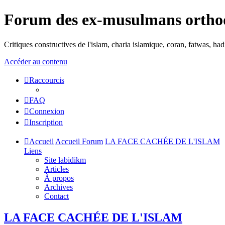
Forum des ex-musulmans ortho
Critiques constructives de l'islam, charia islamique, coran, fatwas, h
Accéder au contenu
Raccourcis
FAQ
Connexion
Inscription
Accueil
Accueil Forum
LA FACE CACHÉE DE L'ISLAM
Liens
Site labidikm
Articles
À propos
Archives
Contact
LA FACE CACHÉE DE L'ISLAM