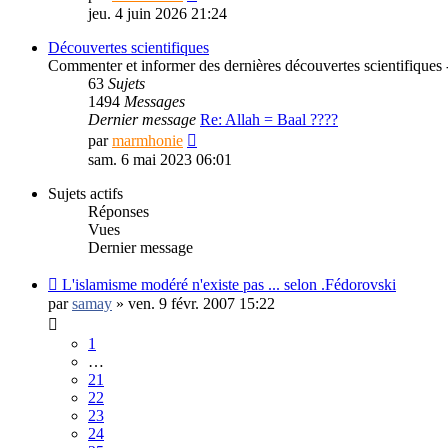
le
jeu. 4 juin 2026 21:24
dernier
message
Découvertes scientifiques
Commenter et informer des dernières découvertes scientifiques - 
63
Sujets
1494
Messages
Dernier message
Re: Allah = Baal ????
Consulter
par
marmhonie
le
sam. 6 mai 2023 06:01
dernier
message
Sujets actifs
Réponses
Vues
Dernier message
L'islamisme modéré n'existe pas ... selon .Fédorovski
par
samay
»
ven. 9 févr. 2007 15:22
1
…
21
22
23
24