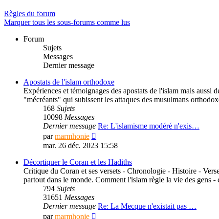
Règles du forum
Marquer tous les sous-forums comme lus
Forum
Sujets
Messages
Dernier message
Apostats de l'islam orthodoxe
Expériences et témoignages des apostats de l'islam mais aussi des 
"mécréants" qui subissent les attaques des musulmans orthodoxe
168
Sujets
10098
Messages
Dernier message
Re: L'islamisme modéré n'exis…
Consulter
par
marmhonie
le
mar. 26 déc. 2023 15:58
dernier
message
Décortiquer le Coran et les Hadiths
Critique du Coran et ses versets - Chronologie - Histoire - Verse
partout dans le monde. Comment l'islam règle la vie des gens -
794
Sujets
31651
Messages
Dernier message
Re: La Mecque n'existait pas …
Consulter
par
marmhonie