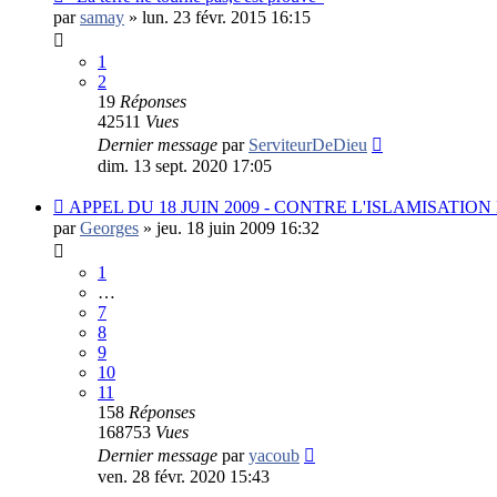
par
samay
»
lun. 23 févr. 2015 16:15
1
2
19
Réponses
42511
Vues
Dernier message
par
ServiteurDeDieu
dim. 13 sept. 2020 17:05
APPEL DU 18 JUIN 2009 - CONTRE L'ISLAMISATION 
par
Georges
»
jeu. 18 juin 2009 16:32
1
…
7
8
9
10
11
158
Réponses
168753
Vues
Dernier message
par
yacoub
ven. 28 févr. 2020 15:43