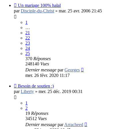
Un mariage 100% halal
par
Disciple-du-Christ
»
mar. 25 avr. 2006 21:45
1
…
21
22
23
24
25
370
Réponses
248140
Vues
Dernier message
par
Georges
mer. 26 févr. 2020 11:17
Besoin de soutien :)
par
Liberty
»
mer. 25 déc. 2019 00:31
1
2
19
Réponses
34512
Vues
Dernier message
par
Arracheed