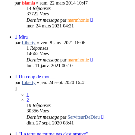
par
islamla
»
sam. 22 mars 2014 10:47
14
Réponses
37722
Vues
Dernier message
par
marmhonie
mer. 24 mars 2021 04:21
Mira
par
Liberty
»
ven. 8 janv. 2021 16:06
1
Réponses
14662
Vues
Dernier message
par
marmhonie
lun. 11 janv. 2021 00:10
Un coup de mou ...
par
Liberty
»
jeu. 24 sept. 2020 16:41
1
2
19
Réponses
30356
Vues
Dernier message
par
ServiteurDeDieu
dim. 27 sept. 2020 08:41
"La terre ne tourne pas,c'est prouvé"