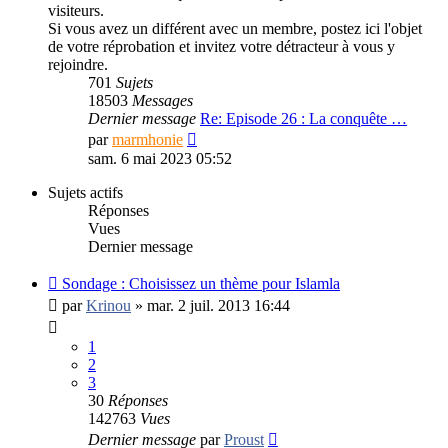
visiteurs.
Si vous avez un différent avec un membre, postez ici l'objet
de votre réprobation et invitez votre détracteur à vous y
rejoindre.
701
Sujets
18503
Messages
Dernier message
Re: Episode 26 : La conquête …
Consulter
par
marmhonie
le
sam. 6 mai 2023 05:52
dernier
message
Sujets actifs
Réponses
Vues
Dernier message
Sondage : Choisissez un thème pour Islamla
par
Krinou
»
mar. 2 juil. 2013 16:44
1
2
3
30
Réponses
142763
Vues
Dernier message
par
Proust