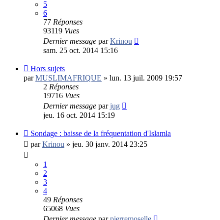
5
6
77
Réponses
93119
Vues
Dernier message
par
Krinou
sam. 25 oct. 2014 15:16
Hors sujets
par
MUSLIMAFRIQUE
»
lun. 13 juil. 2009 19:57
2
Réponses
19716
Vues
Dernier message
par
jug
jeu. 16 oct. 2014 15:19
Sondage : baisse de la fréquentation d'Islamla
par
Krinou
»
jeu. 30 janv. 2014 23:25
1
2
3
4
49
Réponses
65068
Vues
Dernier message
par
pierremoselle