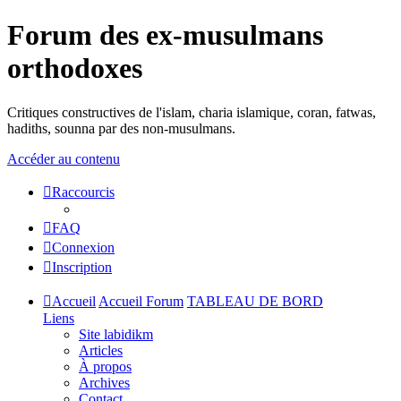
Forum des ex-musulmans
orthodoxes
Critiques constructives de l'islam, charia islamique, coran, fatwas,
hadiths, sounna par des non-musulmans.
Accéder au contenu
Raccourcis
FAQ
Connexion
Inscription
Accueil
Accueil Forum
TABLEAU DE BORD
Liens
Site labidikm
Articles
À propos
Archives
Contact