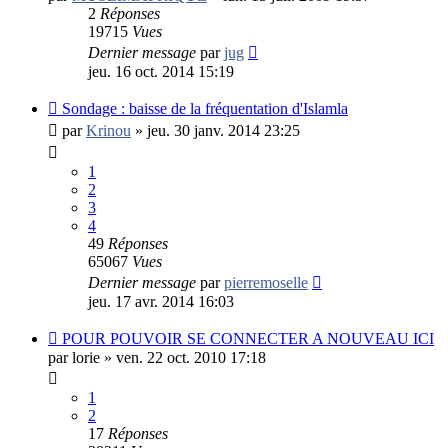
2
Réponses
19715
Vues
Dernier message
par
jug
jeu. 16 oct. 2014 15:19
Sondage : baisse de la fréquentation d'Islamla
par
Krinou
»
jeu. 30 janv. 2014 23:25
1
2
3
4
49
Réponses
65067
Vues
Dernier message
par
pierremoselle
jeu. 17 avr. 2014 16:03
POUR POUVOIR SE CONNECTER A NOUVEAU ICI
par
lorie
»
ven. 22 oct. 2010 17:18
1
2
17
Réponses