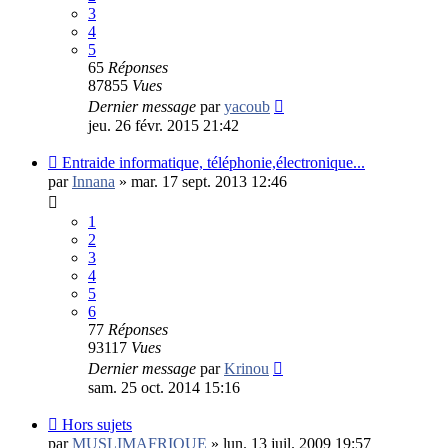
3
4
5
65
Réponses
87855
Vues
Dernier message
par
yacoub
jeu. 26 févr. 2015 21:42
Entraide informatique, téléphonie,électronique...
par
Innana
»
mar. 17 sept. 2013 12:46
1
2
3
4
5
6
77
Réponses
93117
Vues
Dernier message
par
Krinou
sam. 25 oct. 2014 15:16
Hors sujets
par
MUSLIMAFRIQUE
»
lun. 13 juil. 2009 19:57