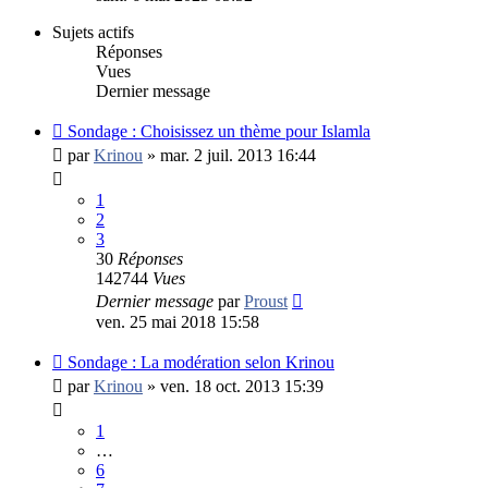
dernier
message
Sujets actifs
Réponses
Vues
Dernier message
Sondage : Choisissez un thème pour Islamla
par
Krinou
»
mar. 2 juil. 2013 16:44
1
2
3
30
Réponses
142744
Vues
Dernier message
par
Proust
ven. 25 mai 2018 15:58
Sondage : La modération selon Krinou
par
Krinou
»
ven. 18 oct. 2013 15:39
1
…
6