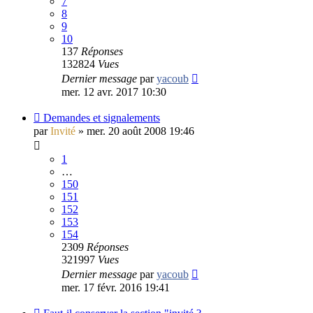
7
8
9
10
137
Réponses
132824
Vues
Dernier message
par
yacoub
mer. 12 avr. 2017 10:30
Demandes et signalements
par
Invité
»
mer. 20 août 2008 19:46
1
…
150
151
152
153
154
2309
Réponses
321997
Vues
Dernier message
par
yacoub
mer. 17 févr. 2016 19:41