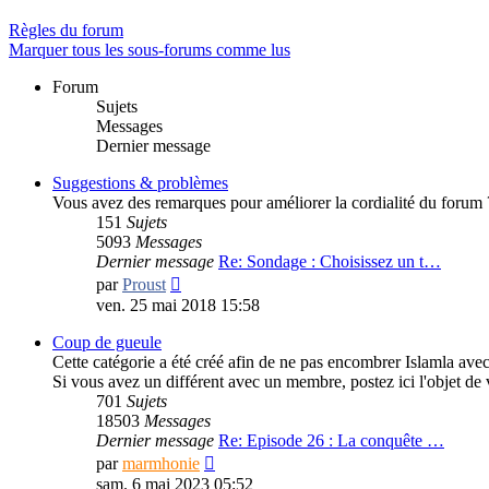
Règles du forum
Marquer tous les sous-forums comme lus
Forum
Sujets
Messages
Dernier message
Suggestions & problèmes
Vous avez des remarques pour améliorer la cordialité du forum ? d
151
Sujets
5093
Messages
Dernier message
Re: Sondage : Choisissez un t…
Consulter
par
Proust
le
ven. 25 mai 2018 15:58
dernier
message
Coup de gueule
Cette catégorie a été créé afin de ne pas encombrer Islamla avec 
Si vous avez un différent avec un membre, postez ici l'objet de v
701
Sujets
18503
Messages
Dernier message
Re: Episode 26 : La conquête …
Consulter
par
marmhonie
le
sam. 6 mai 2023 05:52