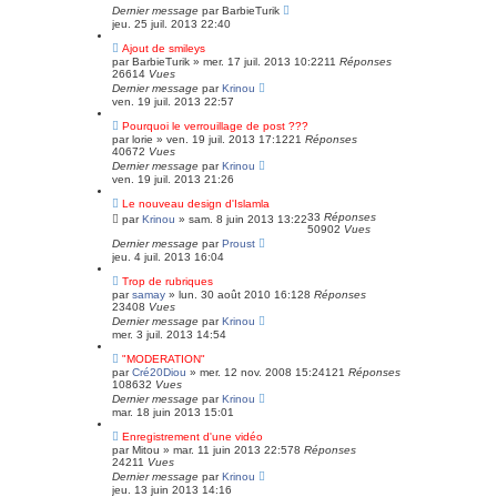
Dernier message
par
BarbieTurik
jeu. 25 juil. 2013 22:40
Ajout de smileys
par
BarbieTurik
»
mer. 17 juil. 2013 10:22
11
Réponses
26614
Vues
Dernier message
par
Krinou
ven. 19 juil. 2013 22:57
Pourquoi le verrouillage de post ???
par
lorie
»
ven. 19 juil. 2013 17:12
21
Réponses
40672
Vues
Dernier message
par
Krinou
ven. 19 juil. 2013 21:26
Le nouveau design d'Islamla
33
Réponses
par
Krinou
»
sam. 8 juin 2013 13:22
50902
Vues
Dernier message
par
Proust
jeu. 4 juil. 2013 16:04
Trop de rubriques
par
samay
»
lun. 30 août 2010 16:12
8
Réponses
23408
Vues
Dernier message
par
Krinou
mer. 3 juil. 2013 14:54
"MODERATION"
par
Cré20Diou
»
mer. 12 nov. 2008 15:24
121
Réponses
108632
Vues
Dernier message
par
Krinou
mar. 18 juin 2013 15:01
Enregistrement d'une vidéo
par
Mitou
»
mar. 11 juin 2013 22:57
8
Réponses
24211
Vues
Dernier message
par
Krinou
jeu. 13 juin 2013 14:16