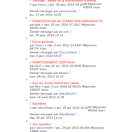
Sondage : baisse de la fréquentation d'Islamla
49
Réponses
par
Krinou
»
jeu. 30 janv. 2014 23:25
65054
Vues
Dernier message
par
pierremoselle
jeu. 17 avr. 2014 16:03
POUR POUVOIR SE CONNECTER A NOUVEAU ICI
par
lorie
»
ven. 22 oct. 2010 17:18
17
Réponses
38202
Vues
Dernier message
par
yacoub
lun. 20 janv. 2014 13:12
Erreur générale
par
Krinou
»
mer. 3 oct. 2012 23:44
47
Réponses
69776
Vues
Dernier message
par
TheLastHope
mer. 8 janv. 2014 18:37
AVERTISSEMENT! DZATTACK!
par
OLD
»
mar. 22 oct. 2013 16:30
36
Réponses
54315
Vues
Dernier message
par
Maried
sam. 26 oct. 2013 14:19
Que les choses soient bien claires ...
par
Mey
»
sam. 5 avr. 2008 18:39
101
Réponses
108237
Vues
Dernier message
par
fallenRaziel
sam. 24 août 2013 11:38
Bannières
60
Réponses
par
fallenRaziel
»
jeu. 25 juil. 2013 16:11
80104
Vues
Dernier message
par
fallenRaziel
mar. 30 juil. 2013 14:14
Une question
par
Cyberchris66
»
jeu. 25 juil. 2013 20:26
5
Réponses
23804
Vues