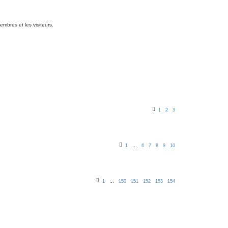
mbres et les visiteurs.
1
2
3
1
…
6
7
8
9
10
1
…
150
151
152
153
154