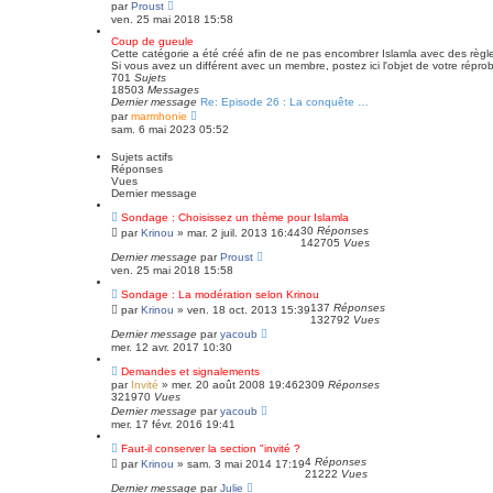
C
par
Proust
o
ven. 25 mai 2018 15:58
n
s
Coup de gueule
u
Cette catégorie a été créé afin de ne pas encombrer Islamla avec des règlem
l
Si vous avez un différent avec un membre, postez ici l'objet de votre réproba
t
701
Sujets
e
18503
Messages
r
Dernier message
Re: Episode 26 : La conquête …
l
C
par
marmhonie
e
o
sam. 6 mai 2023 05:52
d
n
e
s
Sujets actifs
r
u
Réponses
n
l
Vues
i
t
Dernier message
e
e
r
r
Sondage : Choisissez un thème pour Islamla
m
l
30
Réponses
par
Krinou
e
»
mar. 2 juil. 2013 16:44
e
142705
Vues
s
d
Dernier message
s
par
Proust
e
a
ven. 25 mai 2018 15:58
r
g
n
e
Sondage : La modération selon Krinou
i
e
137
Réponses
par
Krinou
»
ven. 18 oct. 2013 15:39
r
132792
Vues
m
Dernier message
par
yacoub
e
mer. 12 avr. 2017 10:30
s
s
Demandes et signalements
a
par
Invité
»
mer. 20 août 2008 19:46
2309
Réponses
g
321970
Vues
e
Dernier message
par
yacoub
mer. 17 févr. 2016 19:41
Faut-il conserver la section "invité ?
4
Réponses
par
Krinou
»
sam. 3 mai 2014 17:19
21222
Vues
Dernier message
par
Julie