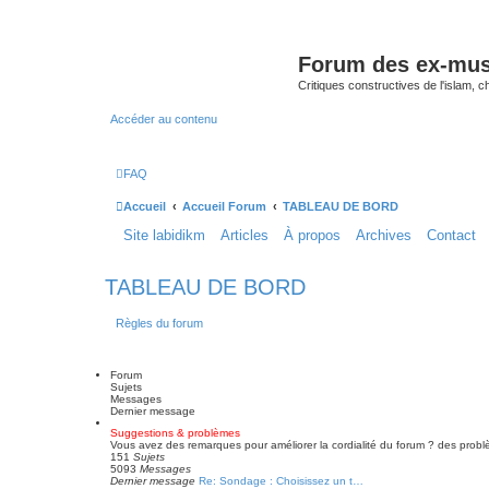
Forum des ex-mu
Critiques constructives de l'islam,
Accéder au contenu
FAQ
Accueil
Accueil Forum
TABLEAU DE BORD
Site labidikm
Articles
À propos
Archives
Contact
TABLEAU DE BORD
Règles du forum
Forum
Sujets
Messages
Dernier message
Suggestions & problèmes
Vous avez des remarques pour améliorer la cordialité du forum ? des problèmes
151
Sujets
5093
Messages
Dernier message
Re: Sondage : Choisissez un t…