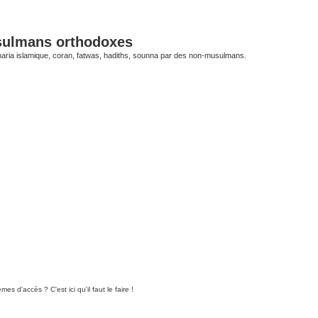
sulmans orthodoxes
 charia islamique, coran, fatwas, hadiths, sounna par des non-musulmans.
 d'accès ? C'est ici qu'il faut le faire !