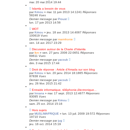
mar. 20 mai 2014 19:44
Islamla a besoin de vous
par
Krinou
»
mar. 11 juin 2013 14:12
41
Réponses
58246
Vues
Dernier message
par
Proust
lun. 17 juin 2013 14:56
WOT
par
Krinou
»
jeu. 18 avr. 2013 14:40
67
Réponses
100619
Vues
Dernier message
par
marmhonie
ven. 14 avr. 2017 23:29
Discussion autour de la Charte d'Islamla
par
lkm
»
ven. 27 janv. 2006 22:06
51
Réponses
69611
Vues
Dernier message
par
yacoub
dim. 3 mai 2015 17:44
Droit de réponse : Article d'Amada sur son blog
par
Krinou
»
lun. 20 janv. 2014 18:18
65
Réponses
87838
Vues
Dernier message
par
yacoub
jeu. 26 févr. 2015 21:42
Entraide informatique, téléphonie,électronique...
par
Innana
»
mar. 17 sept. 2013 12:46
77
Réponses
93095
Vues
Dernier message
par
Krinou
sam. 25 oct. 2014 15:16
Hors sujets
par
MUSLIMAFRIQUE
»
lun. 13 juil. 2009 19:57
2
Réponses
19710
Vues
Dernier message
par
jug
jeu. 16 oct. 2014 15:19