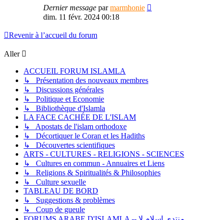
Dernier message
par
marmhonie
dim. 11 févr. 2024 00:18
Revenir à l’accueil du forum
Aller
ACCUEIL FORUM ISLAMLA
↳ Présentation des nouveaux membres
↳ Discussions générales
↳ Politique et Economie
↳ Bibliothèque d'Islamla
LA FACE CACHÉE DE L'ISLAM
↳ Apostats de l'islam orthodoxe
↳ Décortiquer le Coran et les Hadiths
↳ Découvertes scientifiques
ARTS - CULTURES - RELIGIONS - SCIENCES
↳ Cultures en commun - Annuaires et Liens
↳ Religions & Spiritualités & Philosophies
↳ Culture sexuelle
TABLEAU DE BORD
↳ Suggestions & problèmes
↳ Coup de gueule
FORUMS ARABE D'ISLAMLA -- منتدى إسلام لا