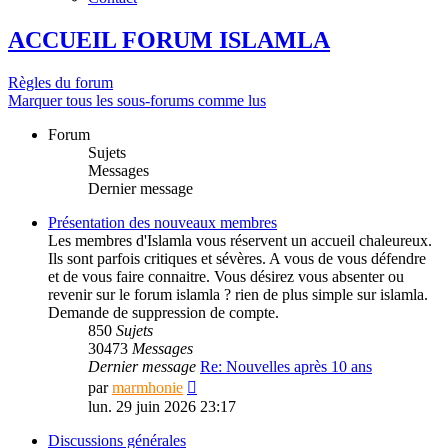
ACCUEIL FORUM ISLAMLA
Règles du forum
Marquer tous les sous-forums comme lus
Forum
Sujets
Messages
Dernier message
Présentation des nouveaux membres
Les membres d'Islamla vous réservent un accueil chaleureux.
Ils sont parfois critiques et sévères. A vous de vous défendre
et de vous faire connaitre. Vous désirez vous absenter ou
revenir sur le forum islamla ? rien de plus simple sur islamla.
Demande de suppression de compte.
850
Sujets
30473
Messages
Dernier message
Re: Nouvelles après 10 ans
Consulter
par
marmhonie
le
lun. 29 juin 2026 23:17
dernier
message
Discussions générales