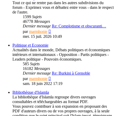
Tout ce qui ne rentre pas dans les autres subdivisions du
forum - Exprimez vous et débattez entre vous - dans le respect
de l'autre.
1599
Sujets
46778
Messages
Dernier message
Re: Complotisme et obscuranti…
Consulter
par
marmhonie
le
mer. 15 juil. 2026 10:49
dernier
message
Politique et Economie
Actualités dans le monde, Débats politiques et économiques
intérieurs et internationaux - Opposition - Partis politiques -
Leaders politique - Pouvoirs économiques.
585
Sujets
16182
Messages
Dernier message
Re: Burkini à Grenoble
Consulter
par
marmhonie
le
sam. 18 juin 2022 17:19
dernier
message
Bibliothèque d'Islamla
La bibliothèque d'Islamla regroupe divers ouvrages
consultables et téléchargeables au format PDF.
Vous pouvez contribuer à son expansion en proposant des
PDF d'auteurs divers ou de vos propres ouvrages, à la seule
condition que le sujet principal soit l'Islam (essai, témoignage,