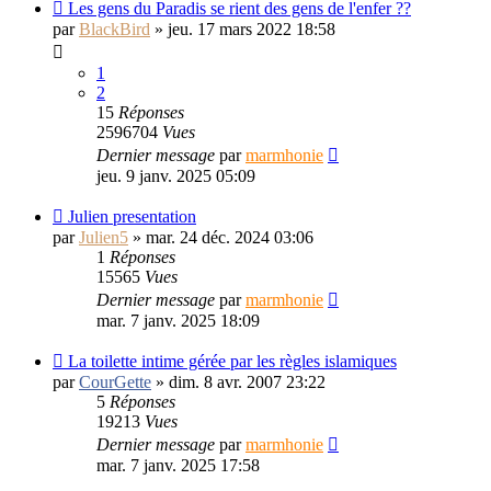
Les gens du Paradis se rient des gens de l'enfer ??
par
BlackBird
»
jeu. 17 mars 2022 18:58
1
2
15
Réponses
2596704
Vues
Dernier message
par
marmhonie
jeu. 9 janv. 2025 05:09
Julien presentation
par
Julien5
»
mar. 24 déc. 2024 03:06
1
Réponses
15565
Vues
Dernier message
par
marmhonie
mar. 7 janv. 2025 18:09
La toilette intime gérée par les règles islamiques
par
CourGette
»
dim. 8 avr. 2007 23:22
5
Réponses
19213
Vues
Dernier message
par
marmhonie
mar. 7 janv. 2025 17:58