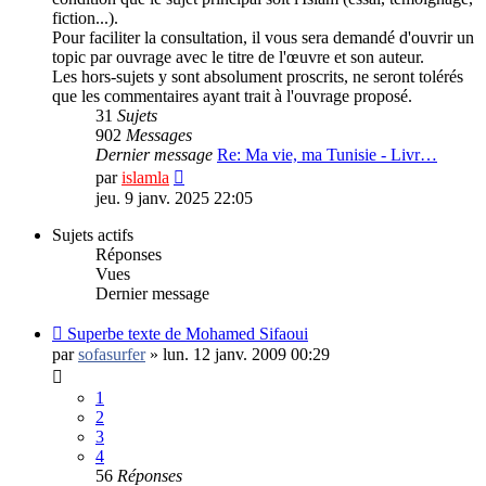
fiction...).
Pour faciliter la consultation, il vous sera demandé d'ouvrir un
topic par ouvrage avec le titre de l'œuvre et son auteur.
Les hors-sujets y sont absolument proscrits, ne seront tolérés
que les commentaires ayant trait à l'ouvrage proposé.
31
Sujets
902
Messages
Dernier message
Re: Ma vie, ma Tunisie - Livr…
Consulter
par
islamla
le
jeu. 9 janv. 2025 22:05
dernier
message
Sujets actifs
Réponses
Vues
Dernier message
Superbe texte de Mohamed Sifaoui
par
sofasurfer
»
lun. 12 janv. 2009 00:29
1
2
3
4
56
Réponses