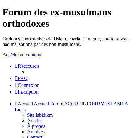
Forum des ex-musulmans
orthodoxes
Critiques constructives de l'islam, charia islamique, coran, fatwas,
hadiths, sounna par des non-musulmans.
Accéder au contenu
Raccourcis
FAQ
Connexion
Inscription
Accueil
Accueil Forum
ACCUEIL FORUM ISLAMLA
Liens
Site labidikm
Articles
À propos
Archives
Contact