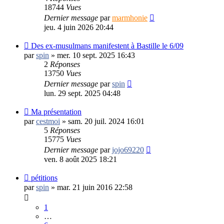
18744
Vues
Dernier message
par
marmhonie
jeu. 4 juin 2026 20:44
Des ex-musulmans manifestent à Bastille le 6/09
par
spin
»
mer. 10 sept. 2025 16:43
2
Réponses
13750
Vues
Dernier message
par
spin
lun. 29 sept. 2025 04:48
Ma présentation
par
cestmoi
»
sam. 20 juil. 2024 16:01
5
Réponses
15775
Vues
Dernier message
par
jojo69220
ven. 8 août 2025 18:21
pétitions
par
spin
»
mar. 21 juin 2016 22:58
1
…