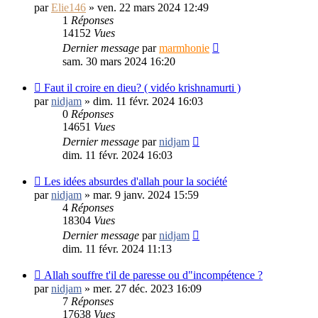
par
Elie146
»
ven. 22 mars 2024 12:49
1
Réponses
14152
Vues
Dernier message
par
marmhonie
sam. 30 mars 2024 16:20
Faut il croire en dieu? ( vidéo krishnamurti )
par
nidjam
»
dim. 11 févr. 2024 16:03
0
Réponses
14651
Vues
Dernier message
par
nidjam
dim. 11 févr. 2024 16:03
Les idées absurdes d'allah pour la société
par
nidjam
»
mar. 9 janv. 2024 15:59
4
Réponses
18304
Vues
Dernier message
par
nidjam
dim. 11 févr. 2024 11:13
Allah souffre t'il de paresse ou d"incompétence ?
par
nidjam
»
mer. 27 déc. 2023 16:09
7
Réponses
17638
Vues