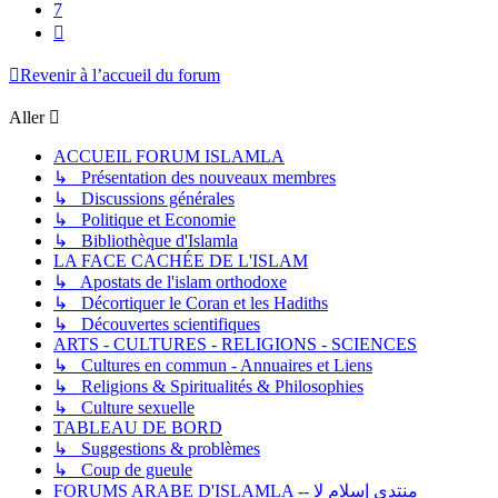
7
Suivant
Revenir à l’accueil du forum
Aller
ACCUEIL FORUM ISLAMLA
↳ Présentation des nouveaux membres
↳ Discussions générales
↳ Politique et Economie
↳ Bibliothèque d'Islamla
LA FACE CACHÉE DE L'ISLAM
↳ Apostats de l'islam orthodoxe
↳ Décortiquer le Coran et les Hadiths
↳ Découvertes scientifiques
ARTS - CULTURES - RELIGIONS - SCIENCES
↳ Cultures en commun - Annuaires et Liens
↳ Religions & Spiritualités & Philosophies
↳ Culture sexuelle
TABLEAU DE BORD
↳ Suggestions & problèmes
↳ Coup de gueule
FORUMS ARABE D'ISLAMLA -- منتدى إسلام لا