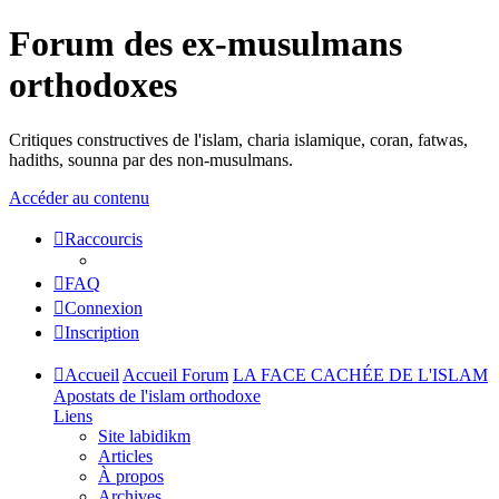
Forum des ex-musulmans
orthodoxes
Critiques constructives de l'islam, charia islamique, coran, fatwas,
hadiths, sounna par des non-musulmans.
Accéder au contenu
Raccourcis
FAQ
Connexion
Inscription
Accueil
Accueil Forum
LA FACE CACHÉE DE L'ISLAM
Apostats de l'islam orthodoxe
Liens
Site labidikm
Articles
À propos
Archives