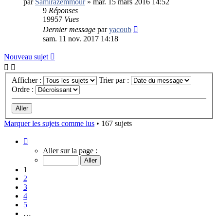
par
Samirazemmour
»
mar. 15 mars 2016 14:52
9
Réponses
19957
Vues
Dernier message
par
yacoub
sam. 11 nov. 2017 14:18
Nouveau sujet
Afficher :
Trier par :
Ordre :
Marquer les sujets comme lus
• 167 sujets
Page
1
Aller sur la page :
sur
7
1
2
3
4
5
…