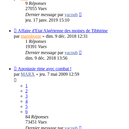
9
Réponses
27055
Vues
Dernier message
par
yacoub
jeu. 17 janv. 2019 15:10
Affaire d'Etat Algérienne des moines de Tibhirine
par
marmhonie
»
dim. 9 déc. 2018 12:31
1
Réponses
19391
Vues
Dernier message
par
yacoub
dim. 9 déc. 2018 13:56
Apostasie rime avec combat !
par
MARX
»
jeu. 7 mai 2009 12:59
1
2
3
4
5
6
84
Réponses
73451
Vues
Dernier message
par
yacoub