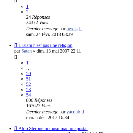
1
2
24
Réponses
34372
Vues
Dernier message
par
nexus
sam. 24 févr. 2018 03:39
L'islam n'est pas une religion
par
Satan
»
dim. 13 mai 2007 22:11
1
…
50
51
52
53
54
806
Réponses
167627
Vues
Dernier message
par
yacoub
mar. 5 déc. 2017 16:34
Aldo Sterone ni musulman ni apostat