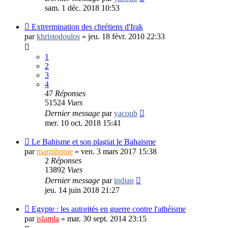
sam. 1 déc. 2018 10:53
Extrermination des chrétiens d'Irak
par
khristodoulos
»
jeu. 18 févr. 2010 22:33
1
2
3
4
47
Réponses
51524
Vues
Dernier message
par
yacoub
mer. 10 oct. 2018 15:41
Le Bahisme et son plagiat le Bahaisme
par
marmhonie
»
ven. 3 mars 2017 15:38
2
Réponses
13892
Vues
Dernier message
par
indian
jeu. 14 juin 2018 21:27
Egypte : les autorités en guerre contre l'athéisme
par
islamla
»
mar. 30 sept. 2014 23:15