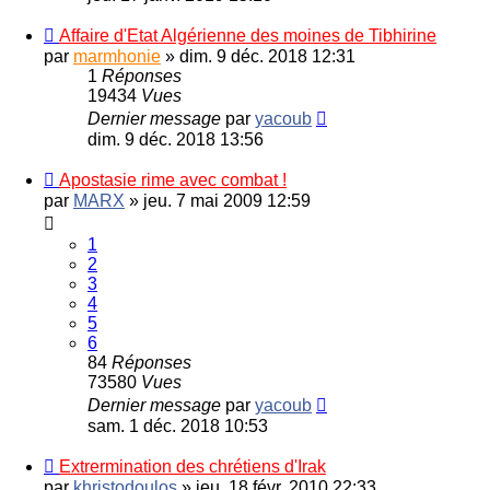
Affaire d'Etat Algérienne des moines de Tibhirine
par
marmhonie
»
dim. 9 déc. 2018 12:31
1
Réponses
19434
Vues
Dernier message
par
yacoub
dim. 9 déc. 2018 13:56
Apostasie rime avec combat !
par
MARX
»
jeu. 7 mai 2009 12:59
1
2
3
4
5
6
84
Réponses
73580
Vues
Dernier message
par
yacoub
sam. 1 déc. 2018 10:53
Extrermination des chrétiens d'Irak
par
khristodoulos
»
jeu. 18 févr. 2010 22:33