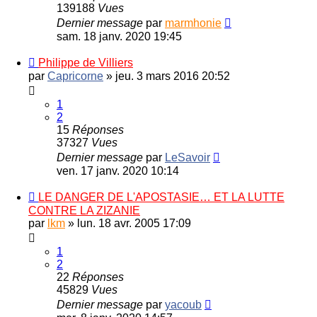
139188
Vues
Dernier message
par
marmhonie
sam. 18 janv. 2020 19:45
Philippe de Villiers
par
Capricorne
»
jeu. 3 mars 2016 20:52
1
2
15
Réponses
37327
Vues
Dernier message
par
LeSavoir
ven. 17 janv. 2020 10:14
LE DANGER DE L'APOSTASIE… ET LA LUTTE
CONTRE LA ZIZANIE
par
lkm
»
lun. 18 avr. 2005 17:09
1
2
22
Réponses
45829
Vues
Dernier message
par
yacoub