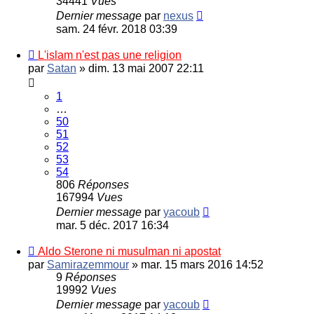
34441
Vues
Dernier message
par
nexus
sam. 24 févr. 2018 03:39
L'islam n'est pas une religion
par
Satan
»
dim. 13 mai 2007 22:11
1
…
50
51
52
53
54
806
Réponses
167994
Vues
Dernier message
par
yacoub
mar. 5 déc. 2017 16:34
Aldo Sterone ni musulman ni apostat
par
Samirazemmour
»
mar. 15 mars 2016 14:52
9
Réponses
19992
Vues
Dernier message
par
yacoub