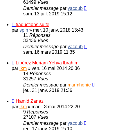
61499
Vues
Dernier message
par
yacoub
sam. 13 juil. 2019 15:12
traductions suite
par
spin
»
mer. 10 janv. 2018 13:43
11
Réponses
33436
Vues
Dernier message
par
yacoub
sam. 16 mars 2019 11:35
Libérez Meriam Yehya Ibrahim
par
lkm
»
ven. 16 mai 2014 20:36
14
Réponses
31257
Vues
Dernier message
par
marmhonie
jeu. 31 janv. 2019 21:36
Hamid Zanaz
par
lkm
»
mar. 13 mai 2014 22:20
9
Réponses
27107
Vues
Dernier message
par
yacoub
jeu. 17 janv. 2019 15:10