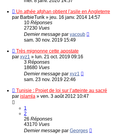
mer. 8 janv. 2020 14:57
Un athée afghan obtient l'asile en Angleterre
par
BarbieTurik
»
jeu. 16 janv. 2014 14:57
10
Réponses
27230
Vues
Dernier message
par
yacoub
sam. 30 nov. 2019 15:49
Très mignonne cette apostate
par
xyz1
»
lun. 21 oct. 2019 09:16
3
Réponses
18680
Vues
Dernier message
par
xyz1
sam. 23 nov. 2019 22:46
Tunisie : Projet de loi sur l’atteinte au sacré
par
islamla
»
ven. 3 août 2012 10:47
1
2
26
Réponses
43170
Vues
Dernier message
par
Georges