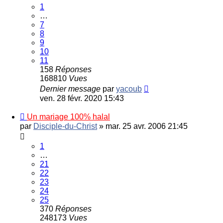
1
…
7
8
9
10
11
158
Réponses
168810
Vues
Dernier message
par
yacoub
ven. 28 févr. 2020 15:43
Un mariage 100% halal
par
Disciple-du-Christ
»
mar. 25 avr. 2006 21:45
1
…
21
22
23
24
25
370
Réponses
248173
Vues