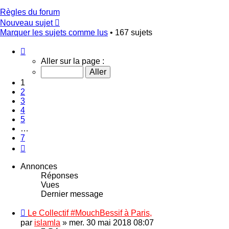
Règles du forum
Nouveau sujet
Marquer les sujets comme lus
• 167 sujets
Page
1
Aller sur la page :
sur
7
1
2
3
4
5
…
7
Suivant
Annonces
Réponses
Vues
Dernier message
Le Collectif #MouchBessif à Paris,
par
islamla
»
mer. 30 mai 2018 08:07