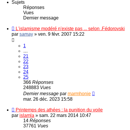
Sujets
Réponses
Vues
Dernier message
L'islamisme modéré n'existe pas ... selon .Fédorovski
par
samay
»
ven. 9 févr. 2007 15:22
1
…
21
22
23
24
25
366
Réponses
248883
Vues
Dernier message
par
marmhonie
mar. 26 déc. 2023 15:58
Printemps des athées : la punition du voile
par
islamla
»
sam. 22 mars 2014 10:47
14
Réponses
37761
Vues