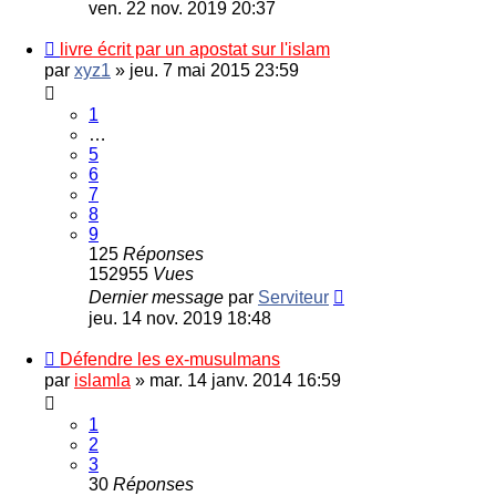
ven. 22 nov. 2019 20:37
livre écrit par un apostat sur l'islam
par
xyz1
»
jeu. 7 mai 2015 23:59
1
…
5
6
7
8
9
125
Réponses
152955
Vues
Dernier message
par
Serviteur
jeu. 14 nov. 2019 18:48
Défendre les ex-musulmans
par
islamla
»
mar. 14 janv. 2014 16:59
1
2
3
30
Réponses