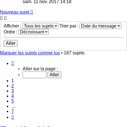
sam. 11 nov. 2017 14:18
Nouveau sujet
Afficher :
Trier par :
Ordre :
Marquer les sujets comme lus
• 167 sujets
Page
1
Aller sur la page :
sur
7
1
2
3
4
5
…
7
Suivant