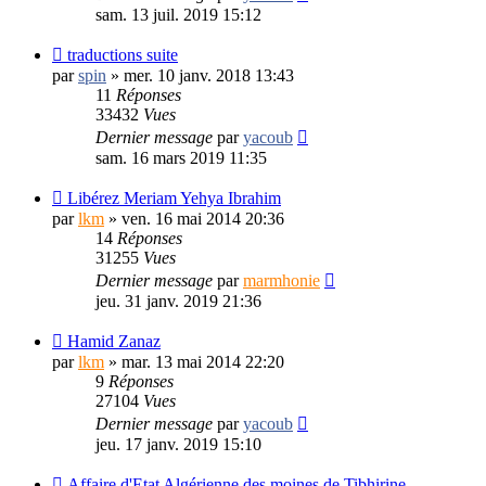
sam. 13 juil. 2019 15:12
traductions suite
par
spin
»
mer. 10 janv. 2018 13:43
11
Réponses
33432
Vues
Dernier message
par
yacoub
sam. 16 mars 2019 11:35
Libérez Meriam Yehya Ibrahim
par
lkm
»
ven. 16 mai 2014 20:36
14
Réponses
31255
Vues
Dernier message
par
marmhonie
jeu. 31 janv. 2019 21:36
Hamid Zanaz
par
lkm
»
mar. 13 mai 2014 22:20
9
Réponses
27104
Vues
Dernier message
par
yacoub
jeu. 17 janv. 2019 15:10
Affaire d'Etat Algérienne des moines de Tibhirine