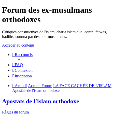
Forum des ex-musulmans
orthodoxes
Critiques constructives de l'islam, charia islamique, coran, fatwas,
hadiths, sounna par des non-musulmans.
Accéder au contenu
Raccourcis
FAQ
Connexion
Inscription
Accueil
Accueil Forum
LA FACE CACHÉE DE L'ISLAM
Apostats de l'islam orthodoxe
Apostats de l'islam orthodoxe
Règles du forum