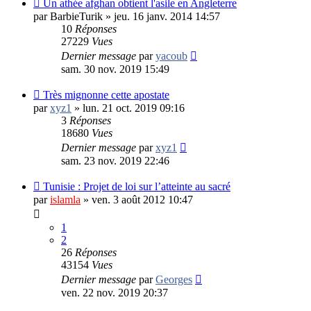
Un athée afghan obtient l'asile en Angleterre
par
BarbieTurik
»
jeu. 16 janv. 2014 14:57
10
Réponses
27229
Vues
Dernier message
par
yacoub
sam. 30 nov. 2019 15:49
Très mignonne cette apostate
par
xyz1
»
lun. 21 oct. 2019 09:16
3
Réponses
18680
Vues
Dernier message
par
xyz1
sam. 23 nov. 2019 22:46
Tunisie : Projet de loi sur l’atteinte au sacré
par
islamla
»
ven. 3 août 2012 10:47
1
2
26
Réponses
43154
Vues
Dernier message
par
Georges
ven. 22 nov. 2019 20:37