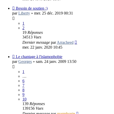
Besoin de soutien :)
par
Liberty
»
mer. 25 déc. 2019 00:31
1
2
19
Réponses
34513
Vues
Dernier message
par
Arracheed
mer. 22 janv. 2020 10:45
Le chantage à l'islamophobie
par
Georges
»
sam. 24 janv. 2009 13:50
1
…
6
7
8
9
10
139
Réponses
139156
Vues
Dernier message
par
marmhonie