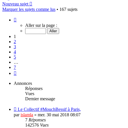
Nouveau sujet
Marquer les sujets comme lus
• 167 sujets
Page
1
Aller sur la page :
sur
7
1
2
3
4
5
…
7
Suivant
Annonces
Réponses
Vues
Dernier message
Le Collectif #MouchBessif à Paris,
par
islamla
»
mer. 30 mai 2018 08:07
7
Réponses
142576
Vues